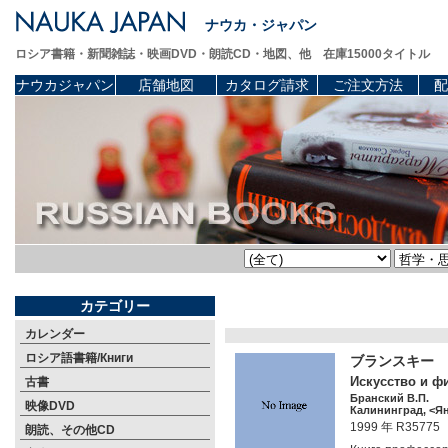
ナウカ・ジャパン
ロシア書籍・新聞雑誌・映画DVD・朗読CD・地図、他 在庫15000タイトル
ナウカジャパン
店舗地図
カタログ請求
ご注文方法
配
カテゴリー
カレンダー
ロシア語書籍/Книги
ブランスキー 
Искусство и ф
古書
Бранский В.П.
映像DVD
Калининград, <Ян
1999 年 R35775
朗読、その他CD