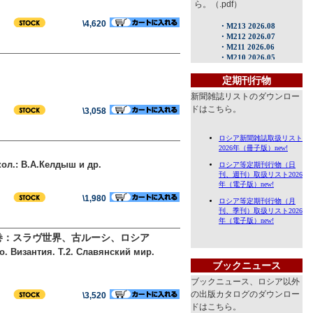
ら。（.pdf）
\4,620
定期刊行物
新聞雑誌リストのダウンロー
ドはこちら。
\3,058
ол.: В.А.Келдыш и др.
\1,980
巻：スラヴ世界、古ルーシ、ロシア
во. Византия. Т.2. Славянский мир.
ブックニュース
ブックニュース、ロシア以外
の出版カタログのダウンロー
\3,520
ドはこちら。