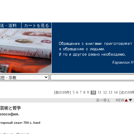
送・送料
カートを見る
[前の10件]
5
6
7
8
9
10
11
12
13
14
[次の10件
並べ替え NEW
芸術と哲学
илософия.
тарный сказ> 704 c. hard