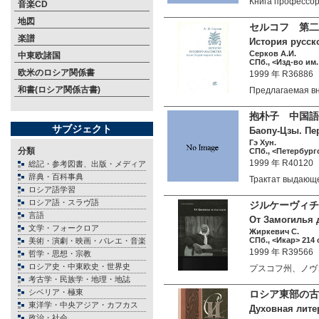
Книга профессо
音楽CD
地図
セルコフ 第二
楽譜
История русско
Серков А.И.
中東欧諸国
СПб., <Изд-во им.
欧米のロシア関係書
1999 年 R36886
和書(ロシア関係古書)
Предлагаемая 
抱朴子 中国語
サブジェクト
Баопу-Цзы. Пер
Гэ Хун.
分類
СПб., <Петербург
1999 年 R40120
総記・参考図書、出版・メディア
辞典・百科事典
Трактат выдающ
ロシア語学習
ロシア語・スラヴ語
ジルケーヴィチ
言語
От Замогилья д
文学・フォークロア
Жиркевич С.
СПб., <Икар> 214 
美術・演劇・映画・バレエ・音楽
1999 年 R39566
哲学・思想・宗教
ロシア史・中東欧史・世界史
プスコフ州、ノヴゴ
考古学・民族学・地理・地誌
シベリア・極東
ロシア東部の古
東洋学・中央アジア・カフカス
Духовная литер
政治・社会