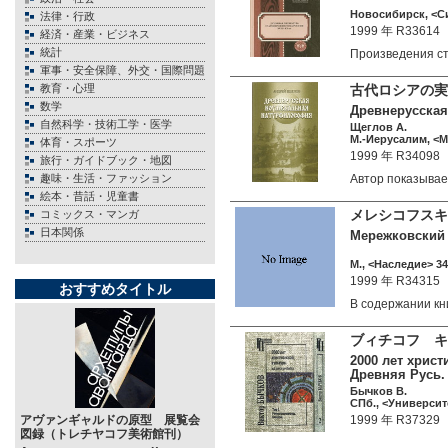
Новосибирск, <Си
法律・行政
1999 年 R33614
経済・産業・ビジネス
統計
Произведения с
軍事・安全保障、外交・国際問題
教育・心理
古代ロシアの実
数学
Древнерусска
自然科学・技術工学・医学
Щеглов А.
М.-Иерусалим, <М
体育・スポーツ
1999 年 R34098
旅行・ガイドブック・地図
趣味・生活・ファッション
Автор показыва
絵本・昔話・児童書
メレシコフスキ
コミックス・マンガ
日本関係
Мережковский Д
М., <Наследие> 34
1999 年 R34315
おすすめタイトル
В содержании к
ブィチコフ キ
2000 лет христ
Древняя Русь.
Бычков В.
СПб., <Университе
アヴァンギャルドの原型 展覧会
1999 年 R37329
図録（トレチヤコフ美術館刊）