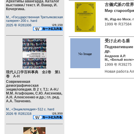
Архетипы авангарда. Каталог
古儀式派の世界
выставки./ текст. И. Вакар, И.
Кочергина.
Мир старообряд
М., <Государственная Третьяковская
М., Изд-во Моск. г
галерея> 200 c. hard
1999 年 R37584
2025 年 R281006
\29,150
受け止める盾
Подхватившие 
др.
Андреев А.Р.
М., <Белый волк> 
1999 年 R39275
Новая работа 
現代人口学百科事典 全2巻 第1
巻 А-Н
Современная
демографическая
энциклопедия. В 2 т. Т.1: А-Н./
М.М. Агафошин, С.Ю. Аксенова,
А.Н. Алексеенко и др.; гл. ред.
А.А. Ткаченко.
М., <Энциклопедия> 512 c. hard
2026 年 R281318
\26,950