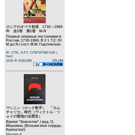
ロシアのオペラ初演 1730～1960
年 全2巻 第2巻 М-Я
Первые оперные постановки в
России. 1730-1960. В 2 т. Т.2: От
М до Я./ сост. М.М. Годлевская.
М.: СПб., А.Р.Т; СПбГМТМИ 528 c.
hard
2026 年 R281088
\23,100
マシニン（ロック歌手） 「カム
チャツカ」時代（ヴィクトル・ツ
ォイの聖地の全歴史）
Время "Камчатки"./ ред. О.
Машнина. (Возьми мое сердце,
Камчатка!)
Машнин А.