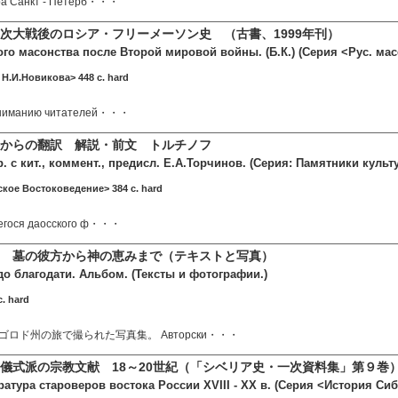
ра Санкт - Петерб・・・
次大戦後のロシア・フリーメーソン史 （古書、1999年刊）
го масонства после Второй мировой войны. (Б.К.) (Серия <Рус. мас
 Н.И.Новикова> 448 c. hard
вниманию читателей・・・
からの翻訳 解説・前文 トルチノフ
. с кит., коммент., предисл. Е.А.Торчинов. (Серия: Памятники культу
ское Востоковедение> 384 c. hard
егося даосского ф・・・
 墓の彼方から神の恵みまで（テキストと写真）
о благодати. Альбом. (Тексты и фотографии.)
c. hard
ロド州の旅で撮られた写真集。 Авторски・・・
儀式派の宗教文献 18～20世紀（「シベリア史・一次資料集」第９巻
атура староверов востока России XVIII - ХХ в. (Серия <История Си