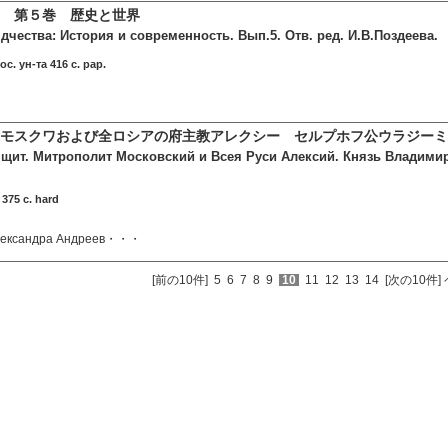
 第５巻 歴史と世界
чества: История и современность. Вып.5. Отв. ред. И.В.Поздеева.
ос. ун-та 416 c. pap.
 モスクワおよび全ロシアの府主教アレクシー セルプホフ公ウラジー
щит. Митрополит Московский и Всея Руси Алексий. Князь Владими
375 c. hard
Александра Андреев・・・
[前の10件]
5
6
7
8
9
10
11
12
13
14
[次の10件]