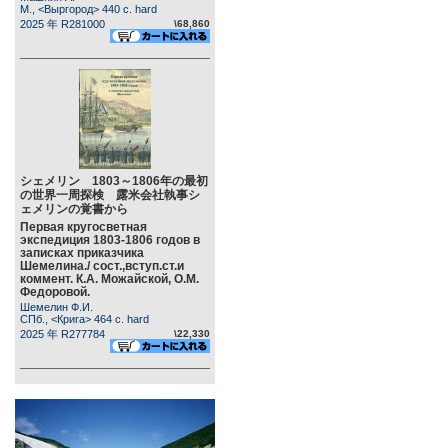
М., <Выргород> 440 c. hard
2025 年 R281000
\68,860
シェメリン 1803～1806年の最初
の世界一周探検 露米会社執事シ
ェメリンの覚書から
Первая кругосветная
экспедиция 1803-1806 годов в
записках приказчика
Шемелина./ сост.,вступ.ст.и
коммент. К.А. Можайской, О.М.
Федоровой.
Шемелин Ф.И.
СПб., <Крига> 464 c. hard
2025 年 R277784
\22,330