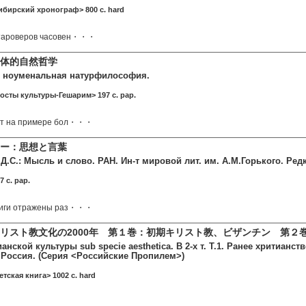
бирский хронограф> 800 c. hard
тароверов часовен・・・
体的自然哲学
я ноуменальная натурфилософия.
осты культуры-Гешарим> 197 c. pap.
ет на примере бол・・・
ー：思想と言葉
.С.: Мысль и слово. РАН. Ин-т мировой лит. им. А.М.Горького. Редк
7 c. pap.
ниги отражены раз・・・
リスト教文化の2000年 第１巻：初期キリスト教、ビザンチン 第２
ианской культуры sub specie aesthetica. В 2-х т. Т.1. Ранее хритианст
 Россия. (Серия <Российские Пропилем>)
тская книга> 1002 c. hard