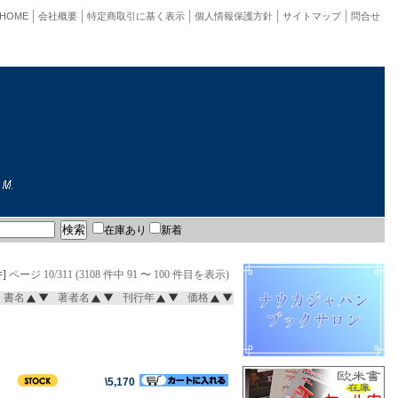
HOME
会社概要
特定商取引に基く表示
個人情報保護方針
サイトマップ
問合せ
在庫あり
新着
]
ページ 10/311 (3108 件中 91 〜 100 件目を表示)
書名
著者名
刊行年
価格
\5,170