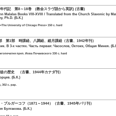
代記 第8～18巻 (教会スラヴ語から英訳) (古書)
hn Malalas Books VIII-XVIII / Translated from the Church Slavonic by Ma
y, Ph.D. (Б.К.)
<The University of Chicago Press> 150 c. hard
部 第1部 時課経、八調経、総月課経（古書、1942年刊）
к. В 3-х частях. Часть первая: Часослов, Октоих, Общая Минея. (Б.К
гопечатня преп. Иова Почаевского 330 c. hard
徒の歴史 （古書、1944年カナダ刊）
рцев. (Б.К.)
 302 c. pap.
ブルガーコフ（1871～1944）（古書、1945年パリ刊）
я Булгакова. (Б.К.)