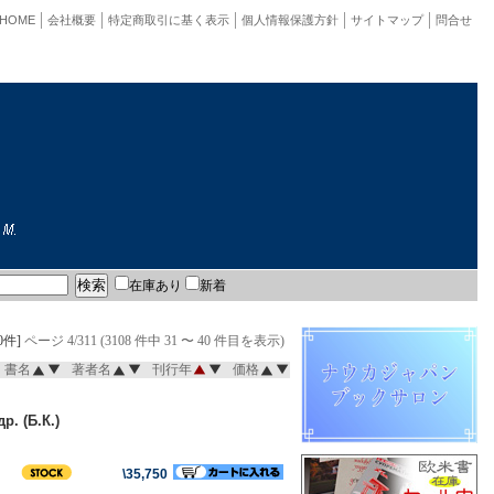
HOME
会社概要
特定商取引に基く表示
個人情報保護方針
サイトマップ
問合せ
在庫あり
新着
0件]
ページ 4/311 (3108 件中 31 〜 40 件目を表示)
書名
著者名
刊行年
価格
р. (Б.К.)
\35,750