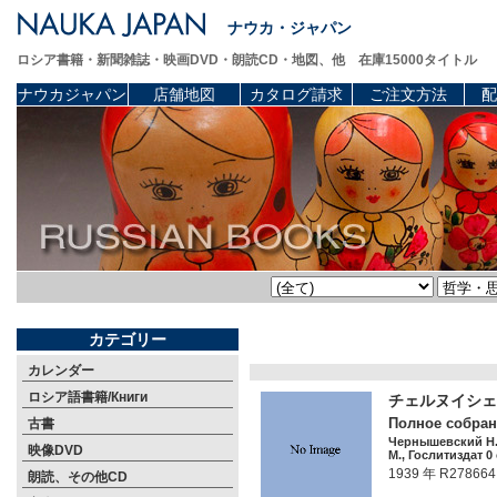
ナウカ・ジャパン
ロシア書籍・新聞雑誌・映画DVD・朗読CD・地図、他 在庫15000タイトル
ナウカジャパン
店舗地図
カタログ請求
ご注文方法
配
カテゴリー
カレンダー
ロシア語書籍/Книги
チェルヌイシェフ
Полное собрание
古書
Чернышевский Н.
映像DVD
М., Гослитиздат 0 
1939 年 R278664
朗読、その他CD