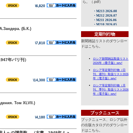
ら。（.pdf）
\6,820
Зандера. (Б.К.)
定期刊行物
新聞雑誌リストのダウンロー
\7,810
ドはこちら。
947年パリ刊）
\14,300
дения. Том XLVII.)
ブックニュース
\4,180
ブックニュース、ロシア以外
の出版カタログのダウンロー
ドはこちら。
聖人への讃美歌 （古書、1948年ミュ