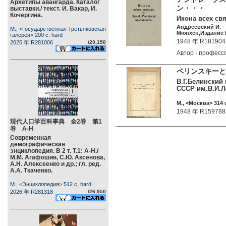
Архетипы авангарда. Каталог
ン・・・
выставки./ текст. И. Вакар, И.
Кочергина.
Икона всех св
Андреевский И.
М., <Государственная Третьяковская
Мюнхен,Издание П
галерея> 200 c. hard
1948 年 R181904
2025 年 R281006
\29,150
Автор - профес
ベリンスキーと
В.Г.Белинский 
СССР им.В.И.Л
М., <Москва> 314 c
1948 年 R159788
現代人口学百科事典 全2巻 第1
巻 А-Н
Современная
демографическая
энциклопедия. В 2 т. Т.1: А-Н./
М.М. Агафошин, С.Ю. Аксенова,
А.Н. Алексеенко и др.; гл. ред.
А.А. Ткаченко.
М., <Энциклопедия> 512 c. hard
2026 年 R281318
\26,950