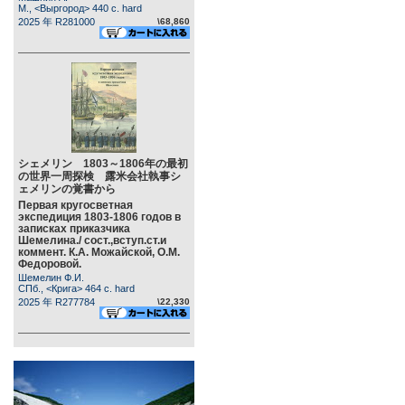
М., <Выргород> 440 c. hard
2025 年 R281000
\68,860
シェメリン 1803～1806年の最初
の世界一周探検 露米会社執事シ
ェメリンの覚書から
Первая кругосветная
экспедиция 1803-1806 годов в
записках приказчика
Шемелина./ сост.,вступ.ст.и
коммент. К.А. Можайской, О.М.
Федоровой.
Шемелин Ф.И.
СПб., <Крига> 464 c. hard
2025 年 R277784
\22,330