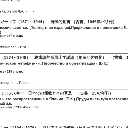
s> 56 c. pap.
и является Л.А. ・・・
ーコフ（1871～1944） 自伝的覚書 （古書、1946年パリ刊）
ские заметки. (Посмертное издание).Предисловие и премечание Л.А.
)
s> 167 c. pap.
экземпляр ./ В эт・・・
（1874～1948） 終末論的形而上学試論（創造と客観化） （古書、1
ической метафизики. (Творчество и объективация). (Б.К.)
s> 219 c. pap.
экземпляр./ Перво・・・
ゥロフスキー 日本での儒教とその普及 （古書、1947年刊）
и его распространение в Японии. (Б.К.) (Труды института востокове
ий Я.Б.
ии наук СССР 452 c. hard
キー（1894～1976） ロシアの地で光輝いたすべての聖人のイコン 