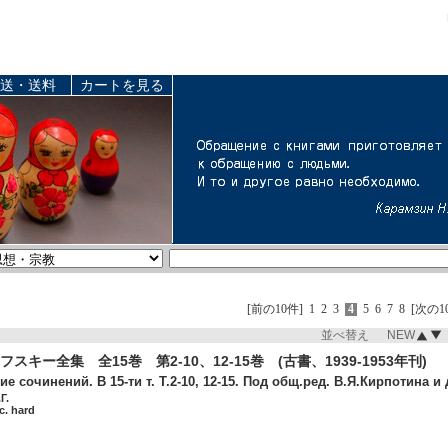
送・送料
カートを見る
[前の10件]
1
2
3
4
5
6
7
8
[次の1
並べ替え NEW
スキー全集 全15巻 第2-10、12-15巻 (古書、1939-1953年刊)
 сочинений. В 15-ти т. Т.2-10, 12-15. Под общ.ред. В.Я.Кирпотина и д
Г.
c. hard