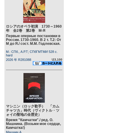
ロシアのオペラ初演 1730～1960
年 全2巻 第2巻 М-Я
Первые оперные постановки в
России. 1730-1960. В 2 т. Т.2: От
М до Я./ сост. М.М. Годлевская.
М.: СПб., А.Р.Т; СПбГМТМИ 528 c.
hard
2026 年 R281088
\23,100
マシニン（ロック歌手） 「カム
チャツカ」時代（ヴィクトル・ツ
ォイの聖地の全歴史）
Время "Камчатки"./ ред. О.
Машнина. (Возьми мое сердце,
Камчатка!)
Машнин А.