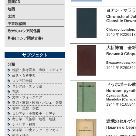
音楽CD
地図
ヨアン・マララ年
楽譜
Chronicle of Jo
Glanville Downe
中東欧諸国
Chicago, London, 
欧米のロシア関係書
1940 年 R226918
和書(ロシア関係古書)
大祈祷書 全3
Великий Сборни
サブジェクト
Владимирова, Кни
分類
1942 年 R260362
総記・参考図書、出版・メディア
辞典・百科事典
ロシア語学習
ドゥホボール教
ロシア語・スラヴ語
История духобо
言語
Сухорев В.А.
文学・フォークロア
Manitoba (Canada),
美術・演劇・映画・バレエ・音楽
1944 年 R165844
哲学・思想・宗教
ロシア史・中東欧史・世界史
考古学・民族学・地理・地誌
追憶のセルゲイ・
シベリア・極東
Памяти о.Серги
東洋学・中央アジア・カフカス
政治・社会