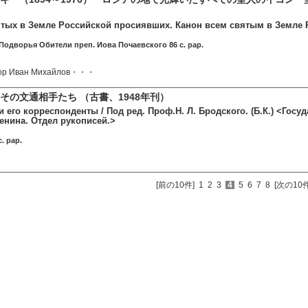
ятых в Земле Российской просиявших. Канон всем святым в Земле Р
одворья Обители преп. Иова Почаевского 86 c. pap.
сор Иван Михайлов・・・
その文通相手たち （古書、1948年刊）
и его корреспонденты / Под ред. Проф.Н. Л. Бродского. (Б.К.) <Гос
енина. Отдел рукописей.>
. pap.
[前の10件]
1
2
3
4
5
6
7
8
[次の10件