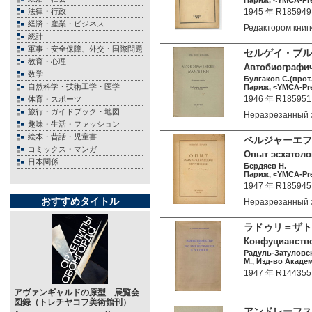
Париж, <YMCA-Pres
法律・行政
1945 年 R185949
経済・産業・ビジネス
Редактором книг
統計
軍事・安全保障、外交・国際問題
セルゲイ・ブルガ
教育・心理
Автобиографиче
数学
Булгаков С.(прот.
自然科学・技術工学・医学
Париж, <YMCA-Pres
1946 年 R185951
体育・スポーツ
旅行・ガイドブック・地図
Неразрезанный 
趣味・生活・ファッション
絵本・昔話・児童書
ベルジャーエフ
コミックス・マンガ
Опыт эсхатолог
日本関係
Бердяев Н.
Париж, <YMCA-Pres
1947 年 R185945
おすすめタイトル
Неразрезанный 
ラドゥリ＝ザト
Конфуцианство 
Радуль-Затуловск
М., Изд-во Академ
1947 年 R144355
アヴァンギャルドの原型 展覧会
図録（トレチヤコフ美術館刊）
アンドレーフス