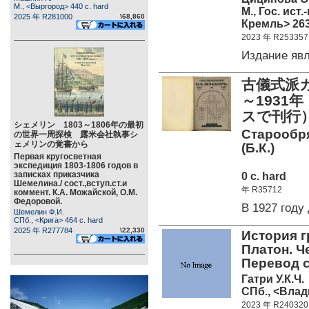
М., <Выргород> 440 c. hard
М., Гос. ис
2025 年 R281000
\68,860
Кремль> 263
2023 年 R253357
Издание яв
古儀式派カ
～193
スで刊行
シェメリン 1803～1806年の最初
Старообря
の世界一周探検 露米会社執事シ
ェメリンの覚書から
(Б.К.)
Первая кругосветная
экспедиция 1803-1806 годов в
записках приказчика
0 c. hard
Шемелина./ сост.,вступ.ст.и
年 R35712
коммент. К.А. Можайской, О.М.
Федоровой.
В 1927 год
Шемелин Ф.И.
СПб., <Крига> 464 c. hard
2025 年 R277784
\22,330
История г
Платон. Ч
Перевод с
Гатри У.К.Ч.
СПб., <Влад
2023 年 R240320