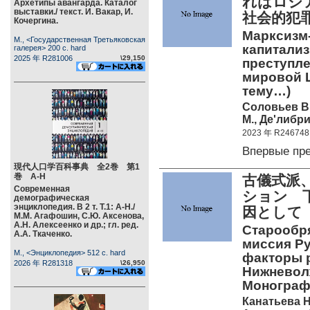
れはロシ
Архетипы авангарда. Каталог
выставки./ текст. И. Вакар, И.
社会的犯
Кочергина.
Марксизм
М., <Государственная Третьяковская
капитализ
галерея> 200 c. hard
2025 年 R281006
\29,150
преступле
мировой 
тему…)
Соловьев В
М., Де'либри
2023 年 R246748
Впервые пр
現代人口学百科事典 全2巻 第1
巻 А-Н
古儀式派
Современная
ション 
демографическая
энциклопедия. В 2 т. Т.1: А-Н./
因として（
М.М. Агафошин, С.Ю. Аксенова,
А.Н. Алексеенко и др.; гл. ред.
Старообря
А.А. Ткаченко.
миссия Ру
М., <Энциклопедия> 512 c. hard
факторы 
2026 年 R281318
\26,950
Нижневолж
Монограф
Канатьева Н