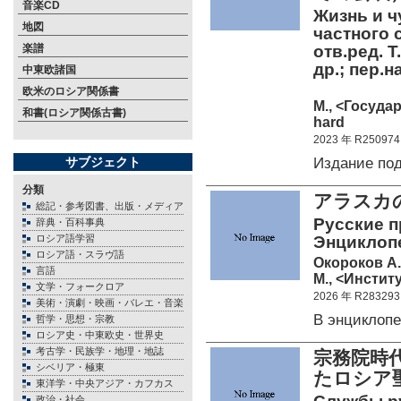
音楽CD
Жизнь и ч
地図
частного 
楽譜
отв.ред. Т
др.; пер.н
中東欧諸国
欧米のロシア関係書
М., <Госуда
和書(ロシア関係古書)
hard
2023 年 R250974
Издание по
サブジェクト
分類
アラスカ
総記・参考図書、出版・メディア
Русские п
辞典・百科事典
ロシア語学習
Энциклоп
ロシア語・スラヴ語
Окороков А.В
言語
М., <Институ
文学・フォークロア
2026 年 R283293
美術・演劇・映画・バレエ・音楽
В энциклоп
哲学・思想・宗教
ロシア史・中東欧史・世界史
考古学・民族学・地理・地誌
宗務院時代
シベリア・極東
たロシア
東洋学・中央アジア・カフカス
政治・社会