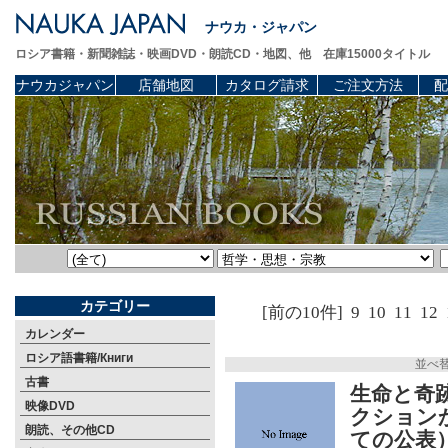
ナウカ・ジャパン
ロシア書籍・新聞雑誌・映画DVD・朗読CD・地図、他 在庫15000タイトル
ナウカジャパン
店舗地図
カタログ請求
ご注文方法
配
カテゴリー
[前の10件]
9
10
11
12
カレンダー
ロシア語書籍/Книги
並べ
古書
生命と奇
映像DVD
クション
朗読、その他CD
ての公表