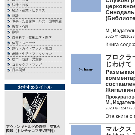
Службы р
法律・行政
церковное
経済・産業・ビジネス
Синодальн
統計
(Библиоте
軍事・安全保障、外交・国際問題
教育・心理
М., Издател
数学
2025 年 R281023
自然科学・技術工学・医学
体育・スポーツ
Книга соде
旅行・ガイドブック・地図
趣味・生活・ファッション
プロクラ
絵本・昔話・児童書
じわけて
コミックス・マンガ
日本関係
Размыкая
комментар
составлен
おすすめタイトル
Жигалкин
Прокуратова
М., Издател
2023 年 R247720
Эта книга 
アヴァンギャルドの原型 展覧会
マルクス
図録（トレチヤコフ美術館刊）