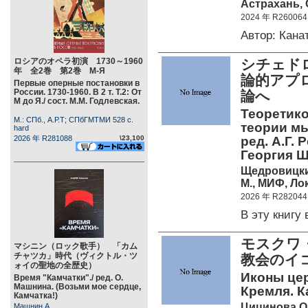
Астрахань, С
2024 年 R260064
Автор: Кан
ロシアのオペラ初演 1730～1960
シチェドロ
年 全2巻 第2巻 М-Я
論的アプ
Первые оперные постановки в
России. 1730-1960. В 2 т. Т.2: От
論へ
М до Я./ сост. М.М. Годлевская.
Теоретико
М.: СПб., А.Р.Т; СПбГМТМИ 528 c.
теории мы
hard
2026 年 R281088
\23,100
ред. А.Г. 
Георгия Щ
Щедровицки
М., МИФ, Лок
2026 年 R282044
В эту книг
モスクワ
マシニン（ロック歌手） 「カム
チャツカ」時代（ヴィクトル・ツ
教会のイ
ォイの聖地の全歴史）
Иконы це
Время "Камчатки"./ ред. О.
Машнина. (Возьми мое сердце,
Кремля. К
Камчатка!)
Цицинова О
Машнин А.