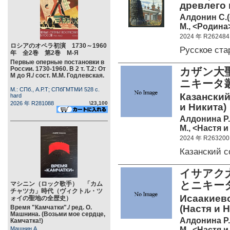
древлего 
Алдонин С.(
М., <Родина>
2024 年 R262484
ロシアのオペラ初演 1730～1960
Русское ст
年 全2巻 第2巻 М-Я
Первые оперные постановки в
России. 1730-1960. В 2 т. Т.2: От
カザン大
М до Я./ сост. М.М. Годлевская.
ニキータ
М.: СПб., А.Р.Т; СПбГМТМИ 528 c.
Казанский
hard
2026 年 R281088
\23,100
и Никита)
Алдонина Р.
М., <Настя и
2024 年 R263200
Казанский 
イサアク
とニキー
マシニン（ロック歌手） 「カム
チャツカ」時代（ヴィクトル・ツ
Исаакиевс
ォイの聖地の全歴史）
(Настя и 
Время "Камчатки"./ ред. О.
Машнина. (Возьми мое сердце,
Алдонина Р.
Камчатка!)
М., <Настя и
Машнин А.