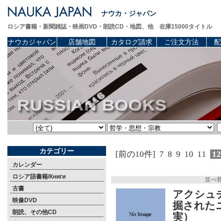
ナウカ・ジャパン
ロシア書籍・新聞雑誌・映画DVD・朗読CD・地図、他 在庫15000タイトル
ナウカジャパン
店舗地図
カタログ請求
ご注文方法
配
カテゴリー
[前の10件]
7
8
9
10
11
1
カレンダー
ロシア語書籍/Книги
並べ
古書
アクシュ
映像DVD
掘された
朗読、その他CD
実）