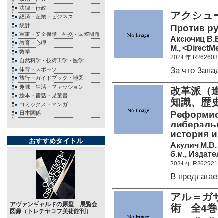
法律・行政
アクシュ
経済・産業・ビジネス
統計
Против р
軍事・安全保障、外交・国際問題
Аксючиц В.
教育・心理
М., <DirectM
数学
2024 年 R262603
自然科学・技術工学・医学
За что Зап
体育・スポーツ
旅行・ガイドブック・地図
趣味・生活・ファッション
改革派（
絵本・昔話・児童書
知識、
コミックス・マンガ
Реформис
日本関係
либеральн
история и
おすすめタイトル
Акулич М.В.
б.м., Издате
2024 年 R262921
В предлага
アル＝ガザ
アヴァンギャルドの原型 展覧会
術 全4
図録（トレチヤコフ美術館刊）