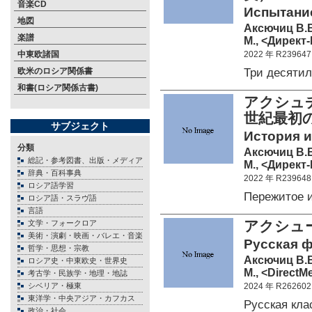
音楽CD
Испытание
地図
Аксючиц В.
楽譜
М., <Директ-
中東欧諸国
2022 年 R239647
Три десяти
欧米のロシア関係書
和書(ロシア関係古書)
アクシュチ
世紀最初
サブジェクト
История и
分類
Аксючиц В.
総記・参考図書、出版・メディア
М., <Директ-
辞典・百科事典
2022 年 R239648
ロシア語学習
Пережитое 
ロシア語・スラヴ語
言語
アクシュ
文学・フォークロア
美術・演劇・映画・バレエ・音楽
Русская 
哲学・思想・宗教
Аксючиц В.
ロシア史・中東欧史・世界史
М., <DirectM
考古学・民族学・地理・地誌
シベリア・極東
2024 年 R262602
東洋学・中央アジア・カフカス
Русская кл
政治・社会