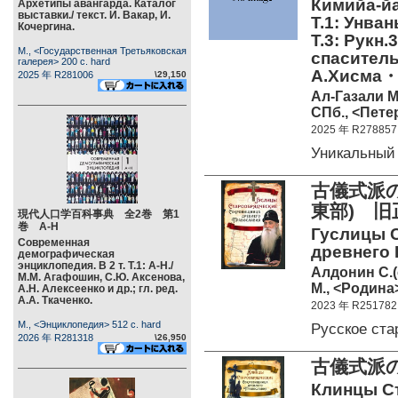
Кимийа-йа 
Архетипы авангарда. Каталог
выставки./ текст. И. Вакар, И.
Т.1: Унван
Кочергина.
Т.3: Рукн.
М., <Государственная Третьяковская
спасительн
галерея> 200 c. hard
А.Хисма
2025 年 R281006
\29,150
Ал-Газали М
СПб., <Пете
2025 年 R278857
Уникальный
古儀式派
東部) 
現代人口学百科事典 全2巻 第1
巻 А-Н
Гуслицы 
Современная
древнего 
демографическая
энциклопедия. В 2 т. Т.1: А-Н./
Алдонин С.(
М.М. Агафошин, С.Ю. Аксенова,
М., <Родина>
А.Н. Алексеенко и др.; гл. ред.
А.А. Ткаченко.
2023 年 R251782
М., <Энциклопедия> 512 c. hard
Русское ст
2026 年 R281318
\26,950
古儀式派
Клинцы С