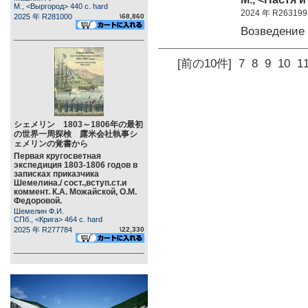
М., <Выргород> 440 c. hard
2024 年 R263199
2025 年 R281000
\68,860
Возведение
[前の10件]
7
8
9
10
1
シェメリン 1803～1806年の最初
の世界一周探検 露米会社執事シ
ェメリンの覚書から
Первая кругосветная
экспедиция 1803-1806 годов в
записках приказчика
Шемелина./ сост.,вступ.ст.и
коммент. К.А. Можайской, О.М.
Федоровой.
Шемелин Ф.И.
СПб., <Крига> 464 c. hard
2025 年 R277784
\22,330