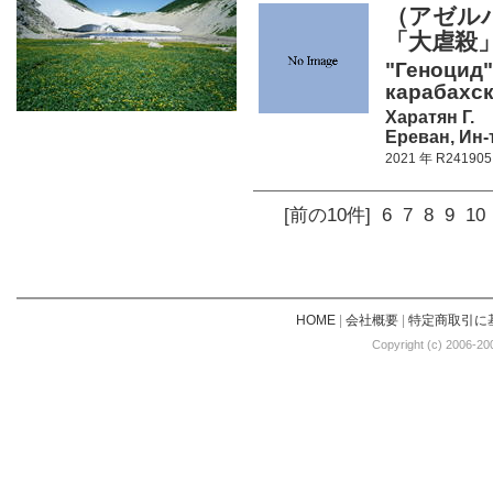
（アゼル
「大虐殺
"Геноцид"
карабахск
Харатян Г.
Ереван, Ин-
2021 年 R241905
[前の10件]
6
7
8
9
10
HOME
|
会社概要
|
特定商取引に
Copyright (c) 2006-20