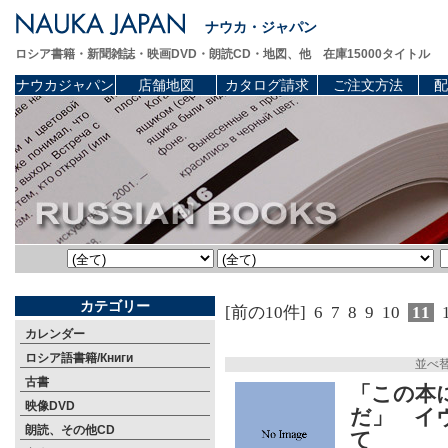
ナウカ・ジャパン
ロシア書籍・新聞雑誌・映画DVD・朗読CD・地図、他 在庫15000タイトル
ナウカジャパン
店舗地図
カタログ請求
ご注文方法
配
カテゴリー
[前の10件]
6
7
8
9
10
11
カレンダー
ロシア語書籍/Книги
並べ
古書
「この本
映像DVD
だ」 イ
朗読、その他CD
て