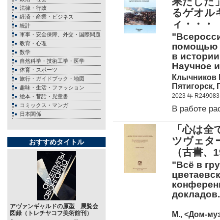
果たした
法律・行政
るゲオル
経済・産業・ビジネス
ィ・・・
統計
軍事・安全保障、外交・国際問題
"Всеросс
教育・心理
помощью и
数学
в истории
自然科学・技術工学・医学
Научное и
体育・スポーツ
Клычников 
旅行・ガイドブック・地図
Пятигорск, П
趣味・生活・ファッション
2023 年 R249083
絵本・昔話・児童書
コミックス・マンガ
В работе р
日本関係
「心は全
ツヴェタ
おすすめタイトル
（古書、1
"Всё в гр
цветаевск
конференц
докладов. 
アヴァンギャルドの原型 展覧会
図録（トレチヤコフ美術館刊）
М., <Дом-му