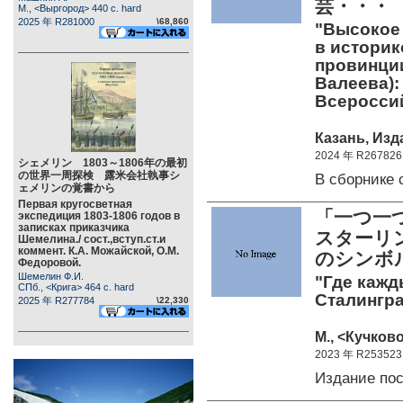
芸・・・
М., <Выргород> 440 c. hard
2025 年 R281000
\68,860
"Высокое 
в историк
провинции
Валеева):
Всеросси
Казань, Изд
2024 年 R267826
シェメリン 1803～1806年の最初
の世界一周探検 露米会社執事シ
В сборнике
ェメリンの覚書から
Первая кругосветная
「一つ一
экспедиция 1803-1806 годов в
записках приказчика
スターリン
Шемелина./ сост.,вступ.ст.и
коммент. К.А. Можайской, О.М.
のシンボ
Федоровой.
Шемелин Ф.И.
"Где кажд
СПб., <Крига> 464 c. hard
Сталингра
2025 年 R277784
\22,330
М., <Кучково
2023 年 R253523
Издание по