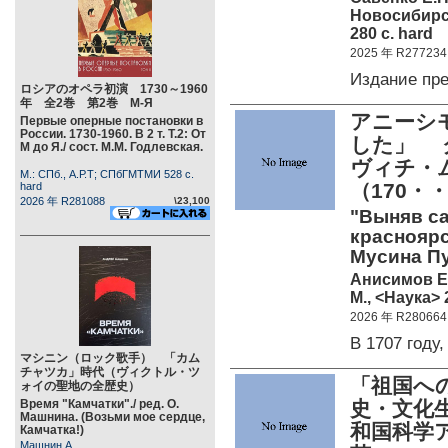
Новосибирск
280 c. hard
2025 年 R277234
Издание пр
ロシアのオペラ初演 1730～1960
年 全2巻 第2巻 М-Я
アニーシ
Первые оперные постановки в
России. 1730-1960. В 2 т. Т.2: От
した」 
М до Я./ сост. М.М. Годлевская.
ヴィチ・
М.: СПб., А.Р.Т; СПбГМТМИ 528 c.
（170・
hard
2026 年 R281088
\23,100
"Выняв са
краснояр
Мусина Пуш
Анисимов Е
М., <Наука> 
2026 年 R280664
В 1707 год
マシニン（ロック歌手） 「カム
チャツカ」時代（ヴィクトル・ツ
「祖国へ
ォイの聖地の全歴史）
Время "Камчатки"./ ред. О.
史・文化
Машнина. (Возьми мое сердце,
和国科学
Камчатка!)
Машнин А.