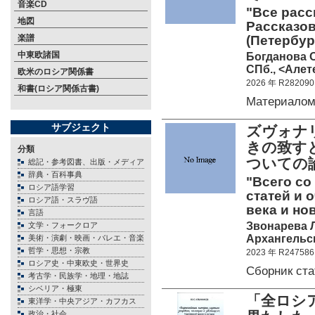
音楽CD
"Все расс
地図
Рассказов
楽譜
(Петербур
中東欧諸国
Богданова О
СПб., <Алете
欧米のロシア関係書
2026 年 R282090
和書(ロシア関係古書)
Материалом
サブジェクト
ズヴォナ
きの致す
分類
ついての
総記・参考図書、出版・メディア
辞典・百科事典
"Всего со
ロシア語学習
статей и 
ロシア語・スラヴ語
века и но
言語
Звонарева Л.
文学・フォークロア
Архангельск
美術・演劇・映画・バレエ・音楽
哲学・思想・宗教
2023 年 R247586
ロシア史・中東欧史・世界史
Сборник ст
考古学・民族学・地理・地誌
シベリア・極東
「全ロシ
東洋学・中央アジア・カフカス
政治・社会