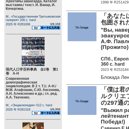
Архетипы авангарда. Каталог
1998 年 R251429
выставки./ текст. И. Вакар, И.
Кочергина.
「あなた
М., <Государственная Третьяковская
галерея> 200 c. hard
包囲され
2025 年 R281006
\29,150
"Вы, наве
эвакуиров
А.Ф. Павл
(Прожито)
СПб., Европ
360 c. hard
現代人口学百科事典 全2巻 第1
2023 年 R253184
巻 А-Н
Блокада Ле
Современная
демографическая
энциклопедия. В 2 т. Т.1: А-Н./
「僕は君
М.М. Агафошин, С.Ю. Аксенова,
А.Н. Алексеенко и др.; гл. ред.
ルクリエフ
А.А. Ткаченко.
の297通
М., <Энциклопедия> 512 c. hard
"Выжил р
2026 年 R281318
\26,950
лейтенанта
Победа!)
Савенко Е.Н.