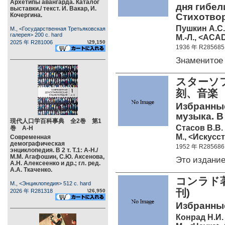
Архетипы авангарда. Каталог
дня гибели.
выставки./ текст. И. Вакар, И.
Кочергина.
Стихотворе
Пушкин А.С.
М., <Государственная Третьяковская
галерея> 200 c. hard
М.-Л., <ACA
2025 年 R281006
\29,150
1936 年 R285685
Знаменитое
スターソフ
刻、音楽 
Избранные
музыка. В 3
現代人口学百科事典 全2巻 第1
Стасов В.В.
巻 А-Н
М., <Искусст
Современная
демографическая
1952 年 R285686
энциклопедия. В 2 т. Т.1: А-Н./
М.М. Агафошин, С.Ю. Аксенова,
Это издани
А.Н. Алексеенко и др.; гл. ред.
А.А. Ткаченко.
コンラド著
М., <Энциклопедия> 512 c. hard
刊)
2026 年 R281318
\26,950
Избранные
Конрад Н.И.