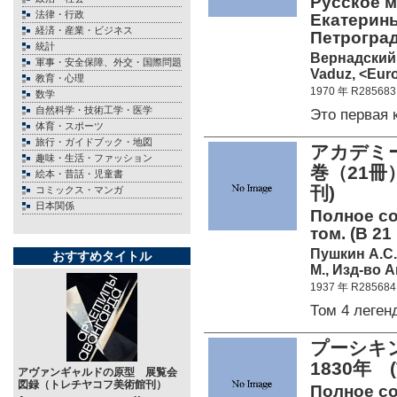
Русское м
法律・行政
Екатерины
経済・産業・ビジネス
Петроград.
統計
Вернадский 
軍事・安全保障、外交・国際問題
Vaduz, <Euro
教育・心理
1970 年 R285683
数学
自然科学・技術工学・医学
Это первая
体育・スポーツ
旅行・ガイドブック・地図
アカデミ
趣味・生活・ファッション
巻（21冊
絵本・昔話・児童書
刊)
コミックス・マンガ
日本関係
Полное со
том. (В 21 
Пушкин А.С.
おすすめタイトル
М., Изд-во 
1937 年 R285684
Том 4 леге
プーシキン
1830年
アヴァンギャルドの原型 展覧会
図録（トレチヤコフ美術館刊）
Полное со