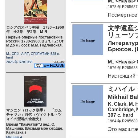
М., <Наука> 
1978 年 R285687
Посмертное
文学遺産
ロシアのオペラ初演 1730～1960
年 全2巻 第2巻 М-Я
リューソ
Первые оперные постановки в
России. 1730-1960. В 2 т. Т.2: От
Литератур
М до Я./ сост. М.М. Годлевская.
Брюсов. (Б
М.: СПб., А.Р.Т; СПбГМТМИ 528 c.
hard
М., <Наука> 
2026 年 R281088
\23,100
1976 年 R285688
Настоящий 
ミハイル・
Mikhail Ba
K. Clark, M. 
Cambridge, M
マシニン（ロック歌手） 「カム
397 c. hard
チャツカ」時代（ヴィクトル・ツ
ォイの聖地の全歴史）
1984 年 R285689
Время "Камчатки"./ ред. О.
Это масшт
Машнина. (Возьми мое сердце,
Камчатка!)
Машнин А.