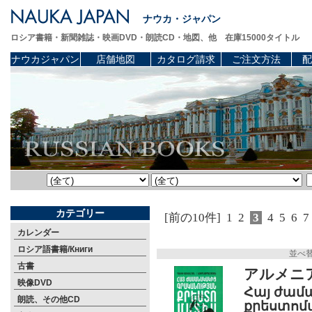
ナウカ・ジャパン
ロシア書籍・新聞雑誌・映画DVD・朗読CD・地図、他 在庫15000タイトル
ナウカジャパン
店舗地図
カタログ請求
ご注文方法
配
カテゴリー
[前の10件]
1
2
3
4
5
6
7
カレンダー
ロシア語書籍/Книги
並べ
古書
アルメニ
映像DVD
Հայ ժամ
朗読、その他CD
քրեստոմ