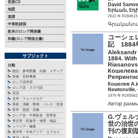
音楽CD
David Samve
地図
Երևան, Էդի
2022 年 R284615
楽譜
Գրականու
中東欧諸国
欧米のロシア関係書
コーシェレ
和書(ロシア関係古書)
記 188
Aleksandr 
サブジェクト
1884. With
Riasanovs
分類
Кошелева
総記・参考図書、出版・メディア
Репринтн
辞典・百科事典
ロシア語学習
Кошелев А.
ロシア語・スラヴ語
Newtonville,
言語
1976 年 R285682
文学・フォークロア
Автор разм
美術・演劇・映画・バレエ・音楽
哲学・思想・宗教
G.ヴェルナ
ロシア史・中東欧史・世界史
考古学・民族学・地理・地誌
世の治世
シベリア・極東
刊の復刻版
東洋学・中央アジア・カフカス
政治・社会