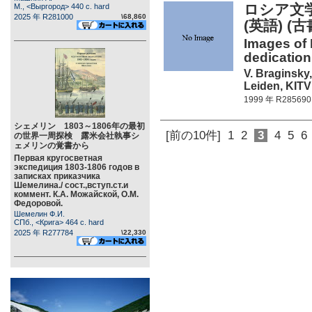
ロシア文
М., <Выргород> 440 c. hard
2025 年 R281000
\68,860
(英語) (
Images of 
dedication
V. Braginsky
Leiden, KITV
1999 年 R285690
シェメリン 1803～1806年の最初
[前の10件]
1
2
3
4
5
6
の世界一周探検 露米会社執事シ
ェメリンの覚書から
Первая кругосветная
экспедиция 1803-1806 годов в
записках приказчика
Шемелина./ сост.,вступ.ст.и
коммент. К.А. Можайской, О.М.
Федоровой.
Шемелин Ф.И.
СПб., <Крига> 464 c. hard
2025 年 R277784
\22,330