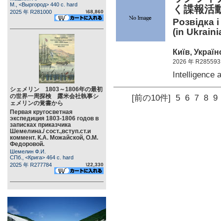
М., <Выргород> 440 c. hard
く諜報活
2025 年 R281000
\68,860
Розвідка 
(in Ukraini
Київ, Україн
2026 年 R285593
Intelligence
シェメリン 1803～1806年の最初
の世界一周探検 露米会社執事シ
[前の10件]
5
6
7
8
9
ェメリンの覚書から
Первая кругосветная
экспедиция 1803-1806 годов в
записках приказчика
Шемелина./ сост.,вступ.ст.и
коммент. К.А. Можайской, О.М.
Федоровой.
Шемелин Ф.И.
СПб., <Крига> 464 c. hard
2025 年 R277784
\22,330