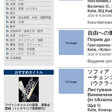
посібник./ 
法律・行政
Величко О.,
経済・産業・ビジネス
Київ, ВЦ Каф
統計
2026 年 R285586
軍事・安全保障、外交・国際問題
Конспектив
教育・心理
数学
自然科学・技術工学・医学
自由への
体育・スポーツ
Порив до в
旅行・ガイドブック・地図
Григоренко 
趣味・生活・ファッション
Київ, <Кліо>
絵本・昔話・児童書
コミックス・マンガ
2026 年 R285587
日本関係
Видання ук
ソフィア・
おすすめタイトル
ーチェンコ
（ウクラ
Листуванн
Винниченк
(in Ukraini
Щур О.
アヴァンギャルドの原型 展覧会
図録（トレチヤコフ美術館刊）
Київ, Комора