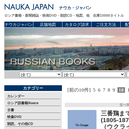
ナウカ・ジャパン
ロシア書籍・新聞雑誌・映画DVD・朗読CD・地図、他 在庫15000タイトル
ナウカジャパン
店舗地図
カタログ請求
ご注文方法
配
カテゴリー
[前の10件]
5
6
7
8
9
10
カレンダー
ロシア語書籍/Книги
並べ
古書
三番鶏ま
映像DVD
(1805
朗読、その他CD
（ウクラ