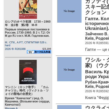
ガプティ
スキー記
クション
Гапти. Ко
ロシアのオペラ初演 1730～1960
історичног
年 全2巻 第2巻 М-Я
Ukrainian)
Первые оперные постановки в
России. 1730-1960. В 2 т. Т.2: От
Зайченко В.
М до Я./ сост. М.М. Годлевская.
Київ, Родові
М.: СПб., А.Р.Т; СПбГМТМИ 528 c.
2026 年 R285591
hard
Гапти — це 
2026 年 R281088
\23,100
ワシル・ク
家) （
Василь Кри
роди Укра
Рубан-Кравч
Київ, Родові
マシニン（ロック歌手） 「カム
チャツカ」時代（ヴィクトル・ツ
2026 年 R285592
ォイの聖地の全歴史）
Книга "Фед
Время "Камчатки"./ ред. О.
Машнина. (Возьми мое сердце,
Камчатка!)
ウクライ
Машнин А.