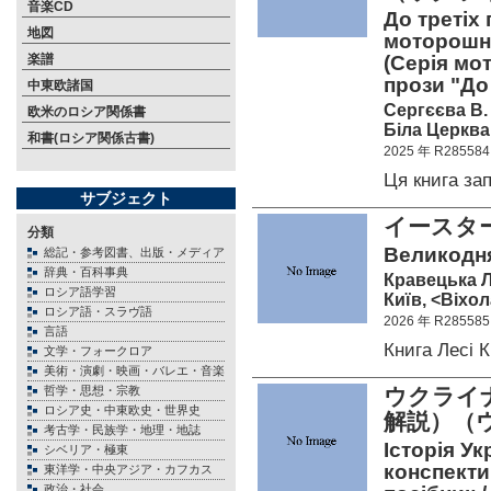
音楽CD
До третіх
地図
моторошної
楽譜
(Серія мо
прози "До 
中東欧諸国
Сергєєва В.
欧米のロシア関係書
Біла Церква,
和書(ロシア関係古書)
2025 年 R285584
Ця книга з
サブジェクト
イースタ
分類
Великодня 
総記・参考図書、出版・メディア
辞典・百科事典
Кравецька Л
ロシア語学習
Київ, <Віхол
ロシア語・スラヴ語
2026 年 R285585
言語
Книга Лесі
文学・フォークロア
美術・演劇・映画・バレエ・音楽
哲学・思想・宗教
ウクライ
ロシア史・中東欧史・世界史
解説）（
考古学・民族学・地理・地誌
Історія Ук
シベリア・極東
конспекти
東洋学・中央アジア・カフカス
政治・社会