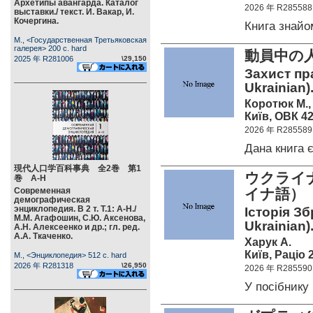
Архетипы авангарда. Каталог
2026 年 R285588
выставки./ текст. И. Вакар, И.
Кочергина.
Книга знай
М., <Государственная Третьяковская
галерея> 200 c. hard
動員中の
2025 年 R281006
\29,150
Захист пра
Ukrainian)
Коротюк М., 
Київ, ОВК 42
2026 年 R285589
Дана книга
現代人口学百科事典 全2巻 第1
ウクライナ
巻 А-Н
Современная
イナ語
демографическая
энциклопедия. В 2 т. Т.1: А-Н./
Історія Зб
М.М. Агафошин, С.Ю. Аксенова,
Ukrainian)
А.Н. Алексеенко и др.; гл. ред.
А.А. Ткаченко.
Харук А.
Київ, Раціо 
М., <Энциклопедия> 512 c. hard
2026 年 R281318
\26,950
2026 年 R285590
У посібник