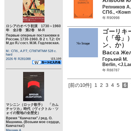
Альбом юн
Репников А.
СПб., <Комп
年 R90998
ロシアのオペラ初演 1730～1960
年 全2巻 第2巻 М-Я
ゴーリキ
Первые оперные постановки в
（「母」）
России. 1730-1960. В 2 т. Т.2: От
М до Я./ сост. М.М. Годлевская.
ン、か）
М.: СПб., А.Р.Т; СПбГМТМИ 528 c.
Васса Жел
hard
Горький М.
2026 年 R281088
\23,100
Berlin, <J.L
年 R88787
[前の10件]
1
2
3
4
5
6
マシニン（ロック歌手） 「カム
チャツカ」時代（ヴィクトル・ツ
ォイの聖地の全歴史）
Время "Камчатки"./ ред. О.
Машнина. (Возьми мое сердце,
Камчатка!)
Машнин А.