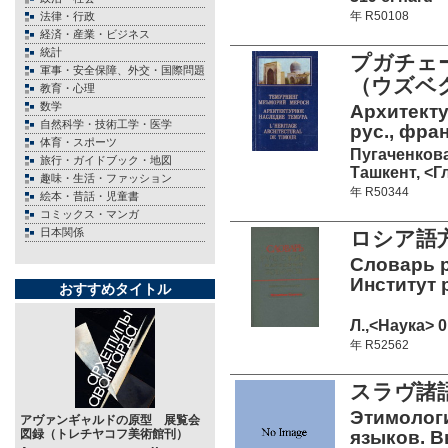
年 R50108
法律・行政
経済・産業・ビジネス
統計
プガチェ
軍事・安全保障、外交・国際問題
（ウズベ
教育・心理
数学
Архитекту
自然科学・技術工学・医学
рус., фран
体育・スポーツ
Пугаченкова
旅行・ガイドブック・地図
Ташкент, <Гл
趣味・生活・ファッション
年 R50344
絵本・昔話・児童書
コミックス・マンガ
日本関係
ロシア語
Словарь р
Институт 
おすすめタイトル
Л.,<Наука> 0
年 R52562
スラヴ諸
Этимолог
アヴァンギャルドの原型 展覧会
図録（トレチヤコフ美術館刊）
языков. В