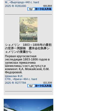
М., <Выргород> 440 c. hard
2025 年 R281000
\68,860
シェメリン 1803～1806年の最初
の世界一周探検 露米会社執事シ
ェメリンの覚書から
Первая кругосветная
экспедиция 1803-1806 годов в
записках приказчика
Шемелина./ сост.,вступ.ст.и
коммент. К.А. Можайской, О.М.
Федоровой.
Шемелин Ф.И.
СПб., <Крига> 464 c. hard
2025 年 R277784
\22,330