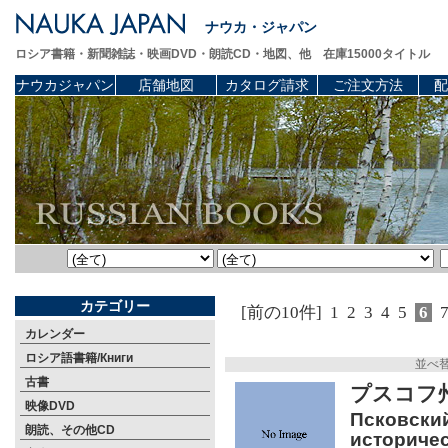
ナウカ・ジャパン
ロシア書籍・新聞雑誌・映画DVD・朗読CD・地図、他 在庫15000タイトル
ナウカジャパン
店舗地図
カタログ請求
ご注文方法
配
カテゴリー
[前の10件]
1
2
3
4
5
6
カレンダー
ロシア語書籍/Книги
並べ
古書
プスコフ
映像DVD
Псковский
朗読、その他CD
историчес