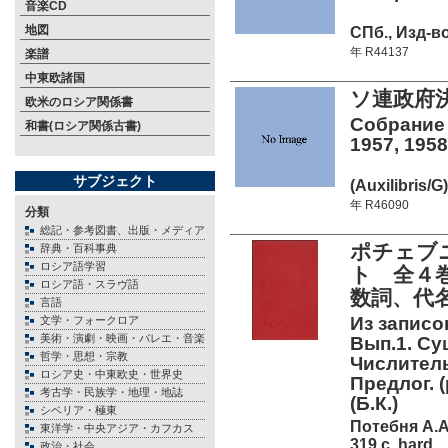
音楽CD
地図
СПб., Изд-во
年 R44137
楽譜
中東欧諸国
ソ連政府決定
欧米のロシア関係書
Собрание
和書(ロシア関係古書)
1957, 1958
サブジェクト
(Auxilibris/G)
年 R46090
分類
総記・参考図書、出版・メディア
ポチェブニ
辞典・百科事典
ロシア語学習
ト 全４
ロシア語・スラヴ語
数詞、代
言語
Из записок
文学・フォークロア
美術・演劇・映画・バレエ・音楽
Вып.1. Су
哲学・思想・宗教
Числитель
ロシア史・中東欧史・世界史
Предлог. 
考古学・民族学・地理・地誌
(Б.К.)
シベリア・極東
Потебня А.А
東洋学・中央アジア・カフカス
319 c. hard
政治・社会