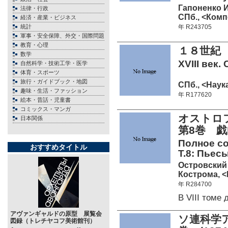
Гапоненко И
法律・行政
СПб., <Комп
経済・産業・ビジネス
統計
年 R243705
軍事・安全保障、外交・国際問題
教育・心理
１８世紀 
数学
XVIII век. 
自然科学・技術工学・医学
体育・スポーツ
旅行・ガイドブック・地図
СПб., <Наука
趣味・生活・ファッション
年 R177620
絵本・昔話・児童書
コミックス・マンガ
オストロ
日本関係
第8巻 戯
Полное со
おすすめタイトル
Т.8: Пьесы
Островский 
Кострома, <
年 R284700
В VIII том
アヴァンギャルドの原型 展覧会
ソ連科学ア
図録（トレチヤコフ美術館刊）