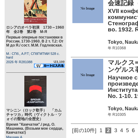
会速記録（
XVII кон
коммунист
Стенограф
ロシアのオペラ初演 1730～1960
во. 1932. 
年 全2巻 第2巻 М-Я
Первые оперные постановки в
России. 1730-1960. В 2 т. Т.2: От
Tokyo, Nauka
М до Я./ сост. М.М. Годлевская.
年 R10368
М.: СПб., А.Р.Т; СПбГМТМИ 528 c.
hard
マルクス
2026 年 R281088
\23,100
ンゲルス
Научное с
произведе
Института
No. 1-10. 
Tokyo, Nauka
マシニン（ロック歌手） 「カム
チャツカ」時代（ヴィクトル・ツ
年 R10305
ォイの聖地の全歴史）
Время "Камчатки"./ ред. О.
Машнина. (Возьми мое сердце,
[前の10件]
1
2
3
4
5
6
Камчатка!)
Машнин А.