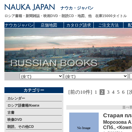
ナウカ・ジャパン
ロシア書籍・新聞雑誌・映画DVD・朗読CD・地図、他 在庫15000タイトル
ナウカジャパン
店舗地図
カタログ請求
ご注文方法
配
カテゴリー
[前の10件]
1
2
3
4
5
6
[
カレンダー
ロシア語書籍/Книги
並べ
古書
Старая пл
映像DVD
Морозова А
朗読、その他CD
СПб., <Комп