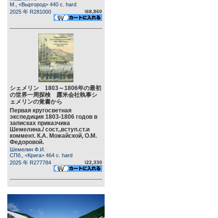
М., <Выргород> 440 c. hard
2025 年 R281000
\68,860
シェメリン 1803～1806年の最初
の世界一周探検 露米会社執事シ
ェメリンの覚書から
Первая кругосветная
экспедиция 1803-1806 годов в
записках приказчика
Шемелина./ сост.,вступ.ст.и
коммент. К.А. Можайской, О.М.
Федоровой.
Шемелин Ф.И.
СПб., <Крига> 464 c. hard
2025 年 R277784
\22,330