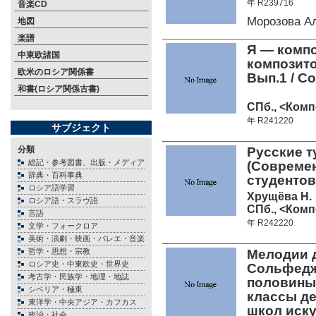
年 R239716
音楽CD
Морозова А
地図
楽譜
Я — компо
中東欧諸国
композито
欧米のロシア関係書
Вып.1 / Со
和書(ロシア関係古書)
СПб., <Комп
年 R241220
サブジェクト
分類
Русские т
総記・参考図書、出版・メディア
(Совреме
辞典・百科事典
студентов
ロシア語学習
Хрущёва Н.
ロシア語・スラヴ語
СПб., <Комп
言語
年 R242220
文学・フォークロア
美術・演劇・映画・バレエ・音楽
哲学・思想・宗教
Мелодии д
ロシア史・中東欧史・世界史
Сольфеджи
考古学・民族学・地理・地誌
половины 
シベリア・極東
классы де
東洋学・中央アジア・カフカス
школ иск
政治・社会