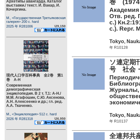
巻 (19
Архетипы авангарда. Каталог
выставки./ текст. И. Вакар, И.
Академия 
Кочергина.
Отв. ред. 
М., <Государственная Третьяковская
c.) Кн.2:1
галерея> 200 c. hard
2025 年 R281006
\29,150
с.). Repr. 
Tokyo, Nauka
年 R10128
ソ連定期刊
号 社会・
現代人口学百科事典 全2巻 第1
Периодиче
巻 А-Н
Библиогра
Современная
Журналы,
демографическая
энциклопедия. В 2 т. Т.1: А-Н./
обществе
М.М. Агафошин, С.Ю. Аксенова,
экономич
А.Н. Алексеенко и др.; гл. ред.
А.А. Ткаченко.
М., <Энциклопедия> 512 c. hard
Tokyo, Nauka
2026 年 R281318
\26,950
年 R10137
全連邦共