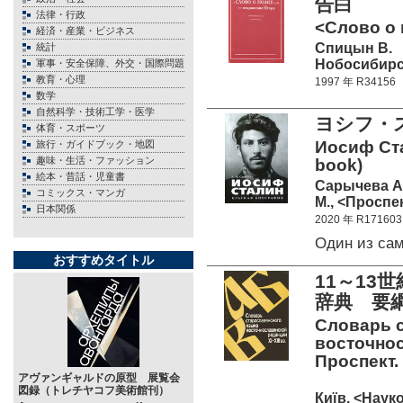
告白
法律・行政
<Слово о п
経済・産業・ビジネス
Спицын В.
統計
Нобосибирск
軍事・安全保障、外交・国際問題
教育・心理
1997 年 R34156
数学
自然科学・技術工学・医学
ヨシフ・
体育・スポーツ
Иосиф Ста
旅行・ガイドブック・地図
趣味・生活・ファッション
book)
絵本・昔話・児童書
Сарычева А
コミックス・マンガ
М., <Проспек
日本関係
2020 年 R171603
Один из са
おすすめタイトル
11～1
辞典 要
Словарь 
восточнос
Проспект.
アヴァンギャルドの原型 展覧会
図録（トレチヤコフ美術館刊）
Київ, <Науко