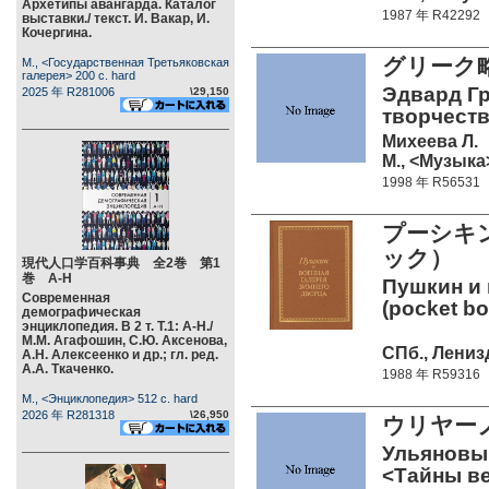
Архетипы авангарда. Каталог
1987 年 R42292
выставки./ текст. И. Вакар, И.
Кочергина.
グリーク
М., <Государственная Третьяковская
галерея> 200 c. hard
Эдвард Гр
2025 年 R281006
\29,150
творчеств
Михеева Л.
М., <Музыка>
1998 年 R56531
プーシキ
ック）
現代人口学百科事典 全2巻 第1
巻 А-Н
Пушкин и 
Современная
(pocket bo
демографическая
энциклопедия. В 2 т. Т.1: А-Н./
М.М. Агафошин, С.Ю. Аксенова,
СПб., Ленизд
А.Н. Алексеенко и др.; гл. ред.
А.А. Ткаченко.
1988 年 R59316
М., <Энциклопедия> 512 c. hard
2026 年 R281318
\26,950
ウリヤー
Ульяновы 
<Тайны в