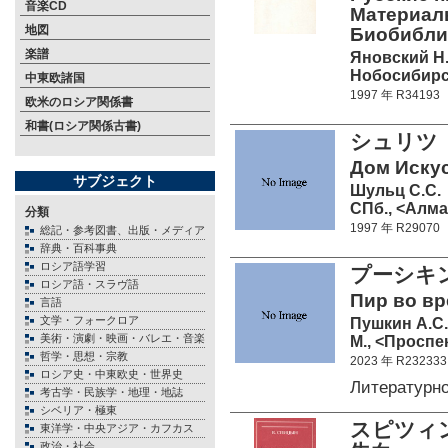
音楽CD
Материал
地図
Биобибли
楽譜
Яновский Н.
Нобосибирск
中東欧諸国
1997 年 R34193
欧米のロシア関係書
和書(ロシア関係古書)
シュリツ
Дом Искус
サブジェクト
Шульц С.С.
СПб., <Алмаз
分類
1997 年 R29070
総記・参考図書、出版・メディア
辞典・百科事典
ロシア語学習
プーシキ
ロシア語・スラヴ語
Пир во вр
言語
文学・フォークロア
Пушкин А.С.
美術・演劇・映画・バレエ・音楽
М., <Проспек
哲学・思想・宗教
2023 年 R232333
ロシア史・中東欧史・世界史
Литературн
考古学・民族学・地理・地誌
シベリア・極東
スピツィ
東洋学・中央アジア・カフカス
政治・社会