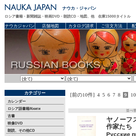
ナウカ・ジャパン
ロシア書籍・新聞雑誌・映画DVD・朗読CD・地図、他 在庫15000タイトル
ナウカジャパン
店舗地図
カタログ請求
ご注文方法
配
カテゴリー
[前の10件]
4
5
6
7
8
9
10
カレンダー
ロシア語書籍/Книги
並べ
古書
ヤノーフ
映像DVD
作家たち
朗読、その他CD
Русские п