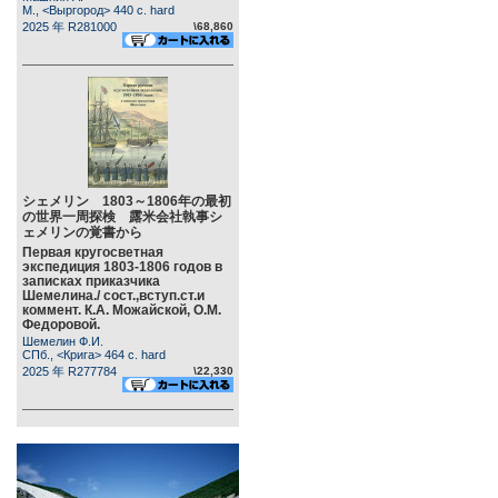
М., <Выргород> 440 c. hard
2025 年 R281000
\68,860
シェメリン 1803～1806年の最初
の世界一周探検 露米会社執事シ
ェメリンの覚書から
Первая кругосветная
экспедиция 1803-1806 годов в
записках приказчика
Шемелина./ сост.,вступ.ст.и
коммент. К.А. Можайской, О.М.
Федоровой.
Шемелин Ф.И.
СПб., <Крига> 464 c. hard
2025 年 R277784
\22,330