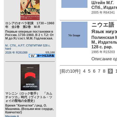
Штейн М.Г.
СПб., Издат
2005 年 R64341
ロシアのオペラ初演 1730～1960
ニウエ語
年 全2巻 第2巻 М-Я
Язык ниуэ
Первые оперные постановки в
России. 1730-1960. В 2 т. Т.2: От
Полинская М
М до Я./ сост. М.М. Годлевская.
М., Издате
М.: СПб., А.Р.Т; СПбГМТМИ 528 c.
128 c. pap.
hard
1995 年 R15203
2026 年 R281088
\23,100
Описание о
[前の10件]
4
5
6
7
8
9
マシニン（ロック歌手） 「カム
チャツカ」時代（ヴィクトル・ツ
ォイの聖地の全歴史）
Время "Камчатки"./ ред. О.
Машнина. (Возьми мое сердце,
Камчатка!)
Машнин А.