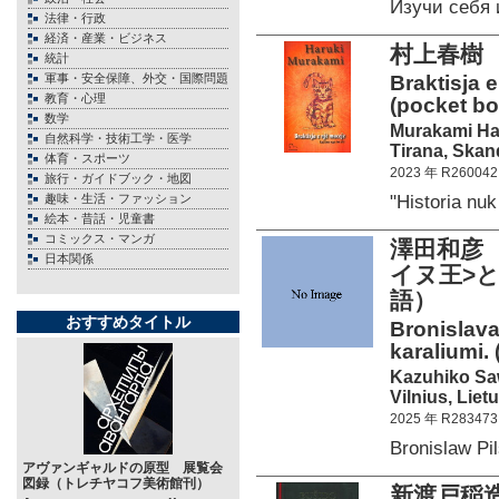
Изучи себя
法律・行政
経済・産業・ビジネス
村上春樹
統計
軍事・安全保障、外交・国際問題
Braktisja e
教育・心理
(pocket bo
数学
Murakami Ha
自然科学・技術工学・医学
Tirana, Skan
体育・スポーツ
2023 年 R260042
旅行・ガイドブック・地図
"Historia n
趣味・生活・ファッション
絵本・昔話・児童書
コミックス・マンガ
澤田和彦
日本関係
イヌ王>
語）
おすすめタイトル
Bronislava
karaliumi. 
Kazuhiko S
Vilnius, Liet
2025 年 R283473
Bronislaw P
アヴァンギャルドの原型 展覧会
図録（トレチヤコフ美術館刊）
新渡戸稲