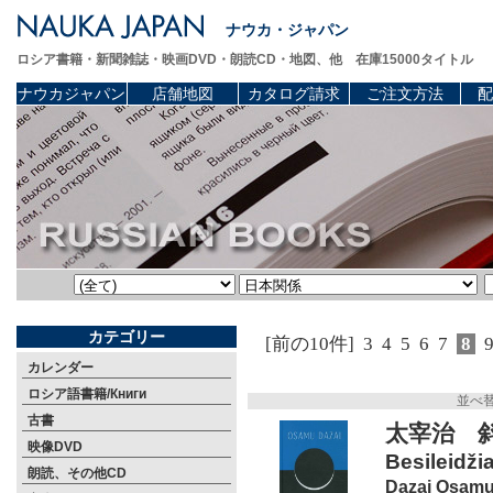
ナウカ・ジャパン
ロシア書籍・新聞雑誌・映画DVD・朗読CD・地図、他 在庫15000タイトル
ナウカジャパン
店舗地図
カタログ請求
ご注文方法
配
カテゴリー
[前の10件]
3
4
5
6
7
8
カレンダー
ロシア語書籍/Книги
並べ
古書
太宰治 
映像DVD
Besileidžia
朗読、その他CD
Dazai Osam