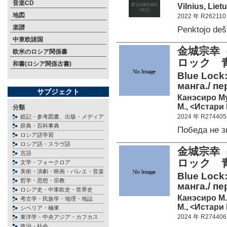
音楽CD
Vilnius, Liet
地図
2022 年 R262110
楽譜
Penktojo de
中東欧諸国
金城宗幸
欧米のロシア関係書
ロック 
和書(ロシア関係古書)
Blue Lock:
манга./ пе
サブジェクト
Канэсиро М
М., <Истари 
分類
2024 年 R274405
総記・参考図書、出版・メディア
辞典・百科事典
Победа не 
ロシア語学習
ロシア語・スラヴ語
金城宗幸
言語
ロック 
文学・フォークロア
美術・演劇・映画・バレエ・音楽
Blue Lock:
哲学・思想・宗教
манга./ пе
ロシア史・中東欧史・世界史
Канэсиро М.
考古学・民族学・地理・地誌
М., <Истари 
シベリア・極東
2024 年 R274406
東洋学・中央アジア・カフカス
政治・社会