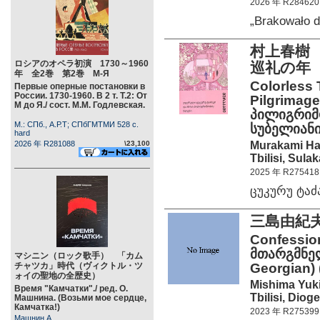
2026 年 R284620
„Brakowało 
村上春樹
ロシアのオペラ初演 1730～1960
巡礼の年
年 全2巻 第2巻 М-Я
Colorless 
Первые оперные постановки в
России. 1730-1960. В 2 т. Т.2: От
Pilgrimag
М до Я./ сост. М.М. Годлевская.
პილიგრიმო
М.: СПб., А.Р.Т; СПбГМТМИ 528 c.
სუბელიანი 
hard
Murakami Har
2026 年 R281088
\23,100
Tbilisi, Sula
2025 年 R275418
ცუკურუ ტა
三島由紀
Confession
მთარგმნელ
マシニン（ロック歌手） 「カム
チャツカ」時代（ヴィクトル・ツ
Georgian)
ォイの聖地の全歴史）
Mishima Yuki
Время "Камчатки"./ ред. О.
Tbilisi, Diog
Машнина. (Возьми мое сердце,
Камчатка!)
2023 年 R275399
Машнин А.