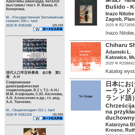
Архетипы авангарда. Каталог
выставки./ текст. И. Вакар, И.
Bušido - K
Кочергина.
Inazo Nitobe
М., <Государственная Третьяковская
Zagreb, Plane
галерея> 200 c. hard
2025 年 R272656
2025 年 R281006
\29,150
Inazo Nitob
Chiharu Sh
Adamski Ł.
Katowice, Mu
2020 年 R258842
Katalog wy
現代人口学百科事典 全2巻 第1
巻 А-Н
Современная
日本におけ
демографическая
ーランド
энциклопедия. В 2 т. Т.1: А-Н./
М.М. Агафошин, С.Ю. Аксенова,
ランド語
А.Н. Алексеенко и др.; гл. ред.
А.А. Ткаченко.
Chrześcija
М., <Энциклопедия> 512 c. hard
na przykła
2026 年 R281318
\26,950
duchowny
Katarzyna B
Krosno, Ruth