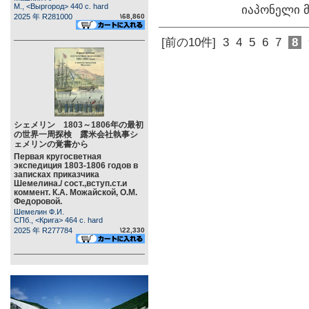
М., <Выргород> 440 c. hard
იაპონელი 
2025 年 R281000
\68,860
[前の10件]
3
4
5
6
7
8
シェメリン 1803～1806年の最初
の世界一周探検 露米会社執事シ
ェメリンの覚書から
Первая кругосветная
экспедиция 1803-1806 годов в
записках приказчика
Шемелина./ сост.,вступ.ст.и
коммент. К.А. Можайской, О.М.
Федоровой.
Шемелин Ф.И.
СПб., <Крига> 464 c. hard
2025 年 R277784
\22,330