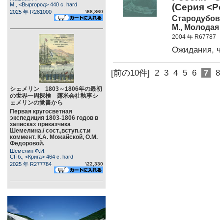
М., <Выргород> 440 c. hard
(Серия <Р
2025 年 R281000
\68,860
Стародубов
М., Молодая 
2004 年 R67787
Ожидания, 
[前の10件]
2
3
4
5
6
7
8
シェメリン 1803～1806年の最初
の世界一周探検 露米会社執事シ
ェメリンの覚書から
Первая кругосветная
экспедиция 1803-1806 годов в
записках приказчика
Шемелина./ сост.,вступ.ст.и
коммент. К.А. Можайской, О.М.
Федоровой.
Шемелин Ф.И.
СПб., <Крига> 464 c. hard
2025 年 R277784
\22,330