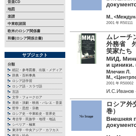
音楽CD
документо
地図
М., <Междун
楽譜
2001 年 R50111
中東欧諸国
欧米のロシア関係書
ムレーチ
和書(ロシア関係古書)
外務省 
笑家たち 
サブジェクト
МИД. Мин
и циники. 
分類
総記・参考図書、出版・メディア
Млечин Л.
辞典・百科事典
М., <Центрп
ロシア語学習
2001 年 R50002
ロシア語・スラヴ語
И.С.Иванов
言語
文学・フォークロア
ロシア外
美術・演劇・映画・バレエ・音楽
哲学・思想・宗教
巻）
ロシア史・中東欧史・世界史
Внешняя п
考古学・民族学・地理・地誌
документо
シベリア・極東
東洋学・中央アジア・カフカス
政治・社会