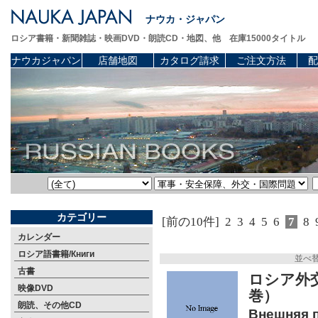
ナウカ・ジャパン
ロシア書籍・新聞雑誌・映画DVD・朗読CD・地図、他 在庫15000タイトル
ナウカジャパン
店舗地図
カタログ請求
ご注文方法
配
カテゴリー
[前の10件]
2
3
4
5
6
7
8
カレンダー
ロシア語書籍/Книги
並べ
古書
ロシア外
映像DVD
巻）
朗読、その他CD
Внешняя п