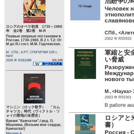
治紛争の
Человек н
этнополит
славянов
ロシアのオペラ初演 1730～1960
年 全2巻 第2巻 М-Я
СПб., <Алете
Первые оперные постановки в
2002 年 R55552
России. 1730-1960. В 2 т. Т.2: От
М до Я./ сост. М.М. Годлевская.
軍縮と安全
М.: СПб., А.Р.Т; СПбГМТМИ 528 c.
hard
い脅威 
2026 年 R281088
\23,100
Разоружен
Междунар
нового тыс
М., <Наука> 
2003 年 R55301
В работе а
マシニン（ロック歌手） 「カム
チャツカ」時代（ヴィクトル・ツ
ォイの聖地の全歴史）
ロシアと
Время "Камчатки"./ ред. О.
書）
Машнина. (Возьми мое сердце,
Камчатка!)
Россия - 
Машнин А.