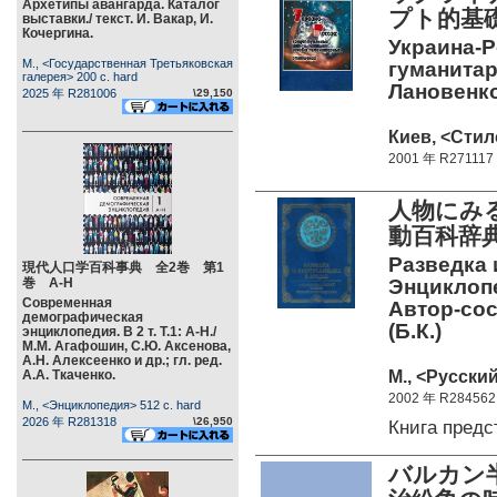
Архетипы авангарда. Каталог
プト的基礎
выставки./ текст. И. Вакар, И.
Кочергина.
Украина-
М., <Государственная Третьяковская
гуманитар
галерея> 200 c. hard
Лановенко.
2025 年 R281006
\29,150
Киев, <Стило
2001 年 R271117
人物にみ
動百科辞
Разведка 
現代人口学百科事典 全2巻 第1
巻 А-Н
Энциклопе
Современная
Автор-сос
демографическая
(Б.К.)
энциклопедия. В 2 т. Т.1: А-Н./
М.М. Агафошин, С.Ю. Аксенова,
А.Н. Алексеенко и др.; гл. ред.
М., <Русский
А.А. Ткаченко.
2002 年 R284562
М., <Энциклопедия> 512 c. hard
2026 年 R281318
\26,950
Книга пред
バルカン