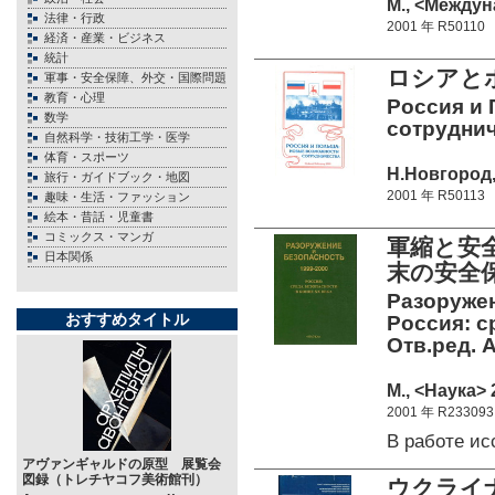
М., <Междун
法律・行政
2001 年 R50110
経済・産業・ビジネス
統計
ロシアと
軍事・安全保障、外交・国際問題
教育・心理
Россия и
数学
сотруднич
自然科学・技術工学・医学
体育・スポーツ
Н.Новгород,
旅行・ガイドブック・地図
2001 年 R50113
趣味・生活・ファッション
絵本・昔話・児童書
コミックス・マンガ
軍縮と安全
日本関係
末の安全保
Разоружен
おすすめタイトル
Россия: с
Отв.ред. А
М., <Наука> 
2001 年 R233093
В работе и
アヴァンギャルドの原型 展覧会
図録（トレチヤコフ美術館刊）
ウクライ