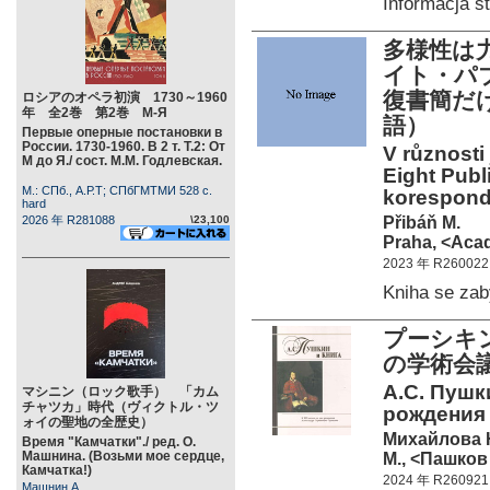
Informacja 
多様性は
イト・パ
復書簡だ
ロシアのオペラ初演 1730～1960
年 全2巻 第2巻 М-Я
語）
Первые оперные постановки в
России. 1730-1960. В 2 т. Т.2: От
V různosti 
М до Я./ сост. М.М. Годлевская.
Eight Publ
М.: СПб., А.Р.Т; СПбГМТМИ 528 c.
koresponde
hard
Přibáň M.
2026 年 R281088
\23,100
Praha, <Acad
2023 年 R260022
Kniha se za
プーシキ
の学術会
А.С. Пушк
マシニン（ロック歌手） 「カム
チャツカ」時代（ヴィクトル・ツ
рождения
ォイの聖地の全歴史）
Михайлова Н
Время "Камчатки"./ ред. О.
Машнина. (Возьми мое сердце,
М., <Пашков
Камчатка!)
2024 年 R260921
Машнин А.