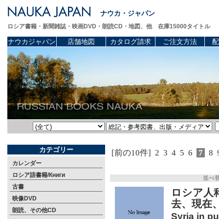
ナウカ・ジャパン
ロシア書籍・新聞雑誌・映画DVD・朗読CD・地図、他 在庫15000タイトル
ナウカジャパン
店舗地図
カタログ請求
ご注文方法
配
カテゴリー
[前の10件]
2
3
4
5
6
7
8
カレンダー
ロシア語書籍/Книги
並べ
古書
ロシア人
映像DVD
去、現在
朗読、その他CD
Syria in pu