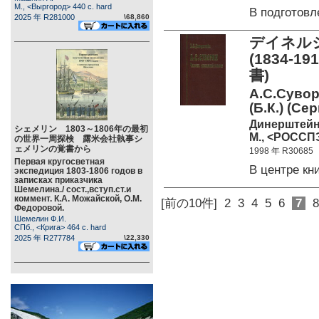
М., <Выргород> 440 c. hard
В подготов
2025 年 R281000
\68,860
デイネル
(1834
書)
А.С.Сувор
(Б.К.) (С
Динерштейн
シェメリン 1803～1806年の最初
М., <РОССПЭ
の世界一周探検 露米会社執事シ
ェメリンの覚書から
1998 年 R30685
Первая кругосветная
В центре к
экспедиция 1803-1806 годов в
записках приказчика
Шемелина./ сост.,вступ.ст.и
коммент. К.А. Можайской, О.М.
[前の10件]
2
3
4
5
6
7
8
Федоровой.
Шемелин Ф.И.
СПб., <Крига> 464 c. hard
2025 年 R277784
\22,330