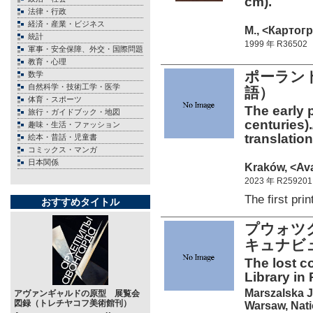
cm).
法律・行政
経済・産業・ビジネス
М., <Картогр
統計
1999 年 R36502
軍事・安全保障、外交・国際問題
教育・心理
ポーランド
数学
自然科学・技術工学・医学
語）
体育・スポーツ
The early 
旅行・ガイドブック・地図
centuries).
趣味・生活・ファッション
translatio
絵本・昔話・児童書
コミックス・マンガ
日本関係
Kraków, <Ava
2023 年 R259201
The first pr
おすすめタイトル
プウォツ
キュナビ
The lost c
Library in 
Marszalska J
アヴァンギャルドの原型 展覧会
図録（トレチヤコフ美術館刊）
Warsaw, Nati