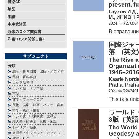
音楽CD
present, f
地図
Глухов И.Д.
М., ИНИОН Р
楽譜
2024 年 R276004
中東欧諸国
В справочн
欧米のロシア関係書
和書(ロシア関係古書)
国際ジャ
落 (英文)
サブジェクト
The Rise an
Organizati
分類
1946–2016.
総記・参考図書、出版・メディア
辞典・百科事典
Kaarle Nord
ロシア語学習
Praha, Praha
ロシア語・スラヴ語
2021 年 R243401
言語
This is a u
文学・フォークロア
美術・演劇・映画・バレエ・音楽
哲学・思想・宗教
ワールド
ロシア史・中東欧史・世界史
3版（英語
考古学・民族学・地理・地誌
The World A
シベリア・極東
Geodesy a
東洋学・中央アジア・カフカス
政治・社会