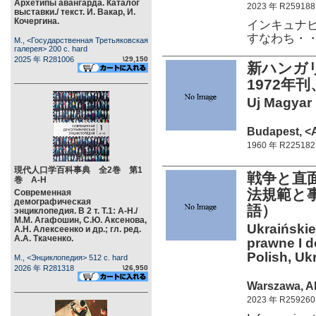
Архетипы авангарда. Каталог
2023 年 R259188
выставки./ текст. И. Вакар, И.
Кочергина.
インキュナビ
すなわち・
М., <Государственная Третьяковская
галерея> 200 c. hard
2025 年 R281006
\29,150
新ハンガリ
1972年刊
Uj Magyar L
Budapest, <A
1960 年 R225182
現代人口学百科事典 全2巻 第1
戦争と直
巻 А-Н
法規範と
Современная
демографическая
語）
энциклопедия. В 2 т. Т.1: А-Н./
М.М. Агафошин, С.Ю. Аксенова,
Ukraińskie
А.Н. Алексеенко и др.; гл. ред.
А.А. Ткаченко.
prawne I d
Polish, Ukr
М., <Энциклопедия> 512 c. hard
2026 年 R281318
\26,950
Warszawa, Ak
2023 年 R259260