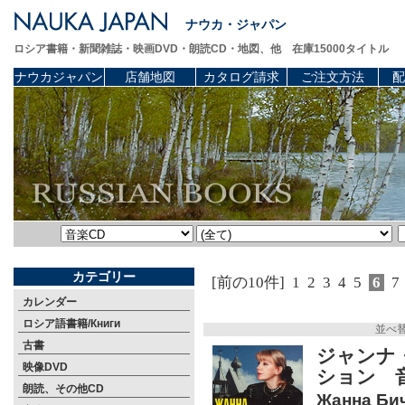
ナウカ・ジャパン
ロシア書籍・新聞雑誌・映画DVD・朗読CD・地図、他 在庫15000タイトル
ナウカジャパン
店舗地図
カタログ請求
ご注文方法
配
カテゴリー
[前の10件]
1
2
3
4
5
6
7
カレンダー
ロシア語書籍/Книги
並べ
古書
ジャンナ
映像DVD
ション 音
朗読、その他CD
Жанна Бич