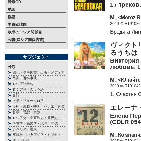
音楽CD
17 треков.
地図
М., <Moroz R
楽譜
2010 年 R191036
中東欧諸国
Бродяга Ли
欧米のロシア関係書
和書(ロシア関係古書)
ヴィクト
るうちは 
サブジェクト
Виктория 
любовь. 1
分類
総記・参考図書、出版・メディア
辞典・百科事典
М., <Юнайте
ロシア語学習
2019 年 R191042
ロシア語・スラヴ語
1. Счастья
言語
文学・フォークロア
エレーナ
美術・演劇・映画・バレエ・音楽
哲学・思想・宗教
Елена Пер
ロシア史・中東欧史・世界史
(CDLR 054
考古学・民族学・地理・地誌
シベリア・極東
М., Компани
東洋学・中央アジア・カフカス
政治・社会