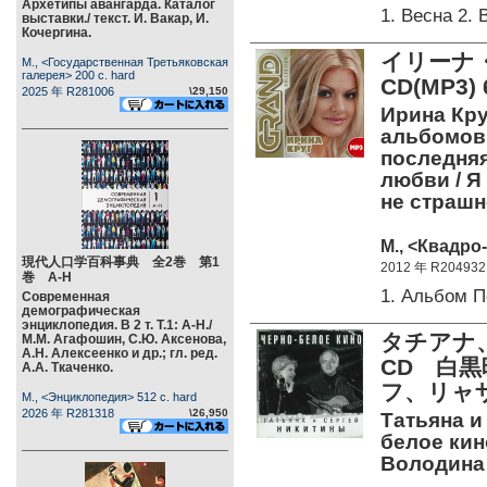
Архетипы авангарда. Каталог
1. Весна 2
выставки./ текст. И. Вакар, И.
Кочергина.
イリーナ・ク
М., <Государственная Третьяковская
галерея> 200 c. hard
CD(MP
2025 年 R281006
\29,150
Ирина Круг
альбомов 
последняя
любви / Я
не страш
М., <Квадро-
現代人口学百科事典 全2巻 第1
2012 年 R204932
巻 А-Н
1. Альбом 
Современная
демографическая
энциклопедия. В 2 т. Т.1: А-Н./
タチアナ、
М.М. Агафошин, С.Ю. Аксенова,
А.Н. Алексеенко и др.; гл. ред.
CD 白
А.А. Ткаченко.
フ、リャ
М., <Энциклопедия> 512 c. hard
2026 年 R281318
\26,950
Татьяна и
белое кин
Володина А