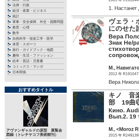
2005 年 R191044
法律・行政
1. Настане
経済・産業・ビジネス
統計
ヴェラ・
軍事・安全保障、外交・国際問題
にのせた詩
教育・心理
数学
Вера Поло
自然科学・技術工学・医学
Знак Не/р
体育・スポーツ
стихотво
旅行・ガイドブック・地図
сопровожд
趣味・生活・ファッション
絵本・昔話・児童書
コミックス・マンガ
М., Навигато
日本関係
2012 年 R191047
Вера Никол
おすすめタイトル
キノ 音
部 19曲
Кино. Aud
Вып.2. 19
М., <Moroz R
アヴァンギャルドの原型 展覧会
図録（トレチヤコフ美術館刊）
2015 年 R249139