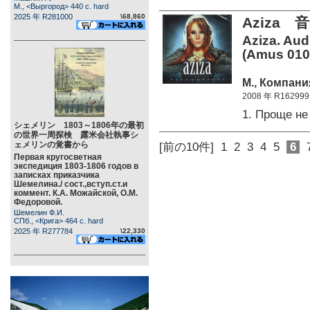
М., <Выргород> 440 c. hard
2025 年 R281000
\68,860
Aziza
Aziza. Au
(Amus 010
М., Компани
2008 年 R162999
1. Проще не
シェメリン 1803～1806年の最初
の世界一周探検 露米会社執事シ
ェメリンの覚書から
[前の10件]
1
2
3
4
5
6
Первая кругосветная
экспедиция 1803-1806 годов в
записках приказчика
Шемелина./ сост.,вступ.ст.и
коммент. К.А. Можайской, О.М.
Федоровой.
Шемелин Ф.И.
СПб., <Крига> 464 c. hard
2025 年 R277784
\22,330