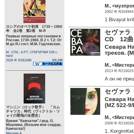
М., <музпро
2002 年 R204944
1 Bivayut kr
ロシアのオペラ初演 1730～1960
年 全2巻 第2巻 М-Я
セヴァラ
Первые оперные постановки в
CD 12曲
России. 1730-1960. В 2 т. Т.2: От
М до Я./ сост. М.М. Годлевская.
Севара На
треков. (M
М.: СПб., А.Р.Т; СПбГМТМИ 528 c.
hard
2026 年 R281088
\23,100
М., <Мистери
2013 年 R216025
А он не пр
セヴァラ・
Севара На
(MZ 522-9/
マシニン（ロック歌手） 「カム
チャツカ」時代（ヴィクトル・ツ
ォイの聖地の全歴史）
М., <Мистер
Время "Камчатки"./ ред. О.
2008 年 R216026
Машнина. (Возьми мое сердце,
Камчатка!)
1. KorgimKe
Машнин А.