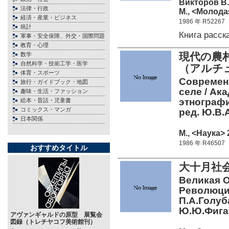
Викторов В.
法律・行政
М., <Молода
経済・産業・ビジネス
1986 年 R52267
統計
Книга расс
軍事・安全保障、外交・国際問題
教育・心理
現代の農
数学
自然科学・技術工学・医学
（アルチュ
体育・スポーツ
Современ
旅行・ガイドブック・地図
селе / Ак
趣味・生活・ファッション
этнографи
絵本・昔話・児童書
コミックス・マンガ
ред. Ю.В.
日本関係
М., <Наука> 
1986 年 R46507
おすすめタイトル
大十月社
Великая 
Революция
П.А.Голуб
Ю.Ю.Фигатн
アヴァンギャルドの原型 展覧会
図録（トレチヤコフ美術館刊）