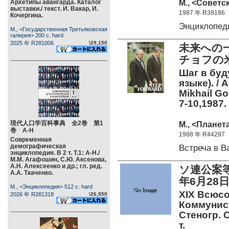
М., <Советс
Архетипы авангарда. Каталог
выставки./ текст. И. Вакар, И.
1987 年 R38186
Кочергина.
Энциклопед
М., <Государственная Третьяковская
галерея> 200 c. hard
2025 年 R281006
\29,150
未来への
チョフの米
Шаг в буд
языке). / A
Mikhail Go
7-10,1987
現代人口学百科事典 全2巻 第1
М., <Планета
巻 А-Н
1988 年 R44297
Современная
демографическая
Встреча в 
энциклопедия. В 2 т. Т.1: А-Н./
М.М. Агафошин, С.Ю. Аксенова,
А.Н. Алексеенко и др.; гл. ред.
ソ連公案等
А.А. Ткаченко.
年6月28
М., <Энциклопедия> 512 c. hard
XIX Всюс
2026 年 R281318
\26,950
Коммунист
Стеногр. О
т.