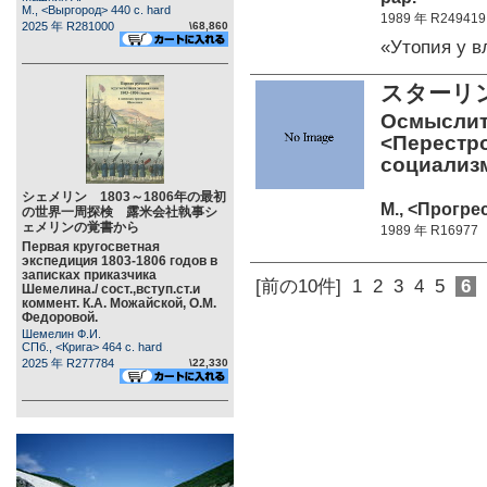
М., <Выргород> 440 c. hard
1989 年 R249419
2025 年 R281000
\68,860
«Утопия у 
スターリ
Осмыслить
<Перестро
социализ
シェメリン 1803～1806年の最初
М., <Прогрес
の世界一周探検 露米会社執事シ
ェメリンの覚書から
1989 年 R16977
Первая кругосветная
экспедиция 1803-1806 годов в
записках приказчика
[前の10件]
1
2
3
4
5
6
Шемелина./ сост.,вступ.ст.и
коммент. К.А. Можайской, О.М.
Федоровой.
Шемелин Ф.И.
СПб., <Крига> 464 c. hard
2025 年 R277784
\22,330