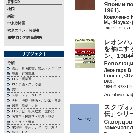
音楽CD
Японии по
地図
1961).
楽譜
Коваленко И
М., <Наука> 
中東欧諸国
1981 年 R53071
欧米のロシア関係書
和書(ロシア関係古書)
レオンハル
を袖にす
サブジェクト
ン、198
Революция
分類
総記・参考図書、出版・メディア
Леонгард В.
辞典・百科事典
London, <Ove
ロシア語学習
pap.
ロシア語・スラヴ語
1984 年 R238112
言語
Автобиогра
文学・フォークロア
美術・演劇・映画・バレエ・音楽
スクヴォ
哲学・思想・宗教
ロシア史・中東欧史・世界史
伝」シリ
考古学・民族学・地理・地誌
Скворцов-
シベリア・極東
замечате
東洋学・中央アジア・カフカス
政治・社会