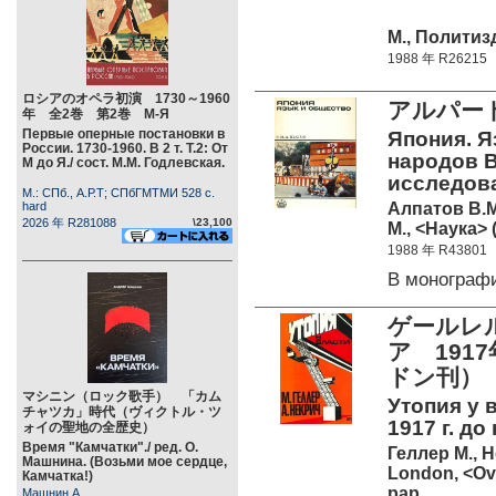
М., Политизд
1988 年 R26215
ロシアのオペラ初演 1730～1960
アルパー
年 全2巻 第2巻 М-Я
Первые оперные постановки в
Япония. Я
России. 1730-1960. В 2 т. Т.2: От
народов В
М до Я./ сост. М.М. Годлевская.
исследов
М.: СПб., А.Р.Т; СПбГМТМИ 528 c.
Алпатов В.М
hard
2026 年 R281088
\23,100
М., <Наука> 
1988 年 R43801
В монограф
ゲールレ
ア 191
ドン刊）
マシニン（ロック歌手） 「カム
Утопия у 
チャツカ」時代（ヴィクトル・ツ
1917 г. до
ォイの聖地の全歴史）
Время "Камчатки"./ ред. О.
Геллер М., Н
Машнина. (Возьми мое сердце,
London, <Ove
Камчатка!)
pap.
Машнин А.