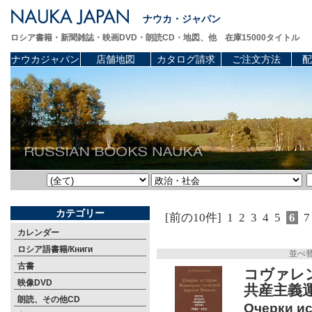
ナウカ・ジャパン
ロシア書籍・新聞雑誌・映画DVD・朗読CD・地図、他 在庫15000タイトル
ナウカジャパン
店舗地図
カタログ請求
ご注文方法
配
カテゴリー
[前の10件]
1
2
3
4
5
6
7
カレンダー
ロシア語書籍/Книги
並べ
古書
コヴァレ
映像DVD
共産主義運
朗読、その他CD
Очерки и