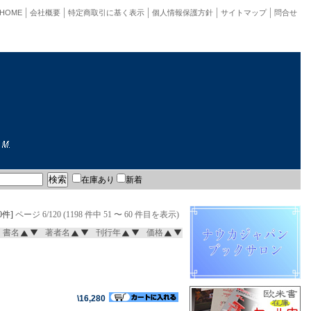
HOME
会社概要
特定商取引に基く表示
個人情報保護方針
サイトマップ
問合せ
在庫あり
新着
0件]
ページ 6/120 (1198 件中 51 〜 60 件目を表示)
書名
著者名
刊行年
価格
\16,280