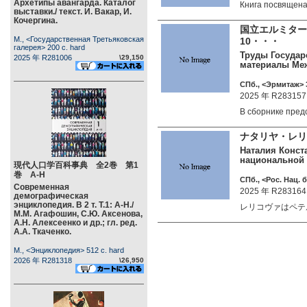
Архетипы авангарда. Каталог
Книга посвящен
выставки./ текст. И. Вакар, И.
Кочергина.
国立エルミター
М., <Государственная Третьяковская
10・・・
галерея> 200 c. hard
Труды Государ
2025 年 R281006
\29,150
материалы Ме
СПб., <Эрмитаж> 3
2025 年 R283157
В сборнике пре
ナタリヤ・レ
Наталия Конст
национальной 
現代人口学百科事典 全2巻 第1
巻 А-Н
СПб., <Рос. Нац. б
Современная
2025 年 R283164
демографическая
энциклопедия. В 2 т. Т.1: А-Н./
レリコヴァはペテ
М.М. Агафошин, С.Ю. Аксенова,
А.Н. Алексеенко и др.; гл. ред.
А.А. Ткаченко.
М., <Энциклопедия> 512 c. hard
2026 年 R281318
\26,950