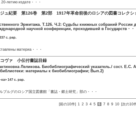
а 20-летию издате・・・
ジュ紀要 第126巻 第2部 1917年革命前後のロシアの図書コレクシ
ственного Эрмитажа. Т.126. Ч.2: Судьбы книжных собраний России д
ждународной научной конференции, проходившей в Государств・
37 c. pap.
дставлены материа・・・
リコヴァ 小伝付書誌目録
антиновна Леликова. Биобиблиографический указатель./ сост. Е.С. 
библиотеки: материалы к биобиблиографии; Вып.2)
-ка> 147 c. pap.
ルブルグのロシア国立図書館「書誌・郷土研究」部の・・・
[前の10件]
1
2
3
4
5
6
7
8
9
10
[次の10件