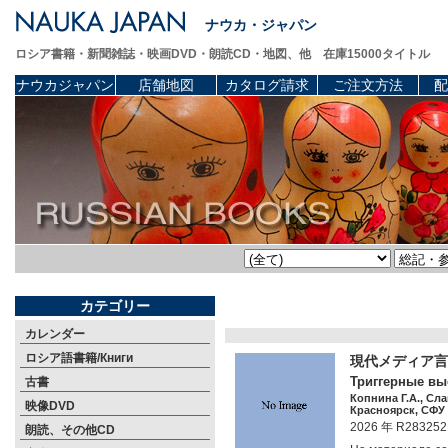
ナウカ・ジャパン
ロシア書籍・新聞雑誌・映画DVD・朗読CD・地図、他 在庫15000タイトル
ナウカジャパン
店舗地図
カタログ請求
ご注文方法
配
カテゴリー
カレンダー
ロシア語書籍/Книги
現代メディア
Триггерные вы
古書
Копнина Г.А., Слав
映像DVD
Красноярск, СФУ 1
2026 年 R283252
朗読、その他CD