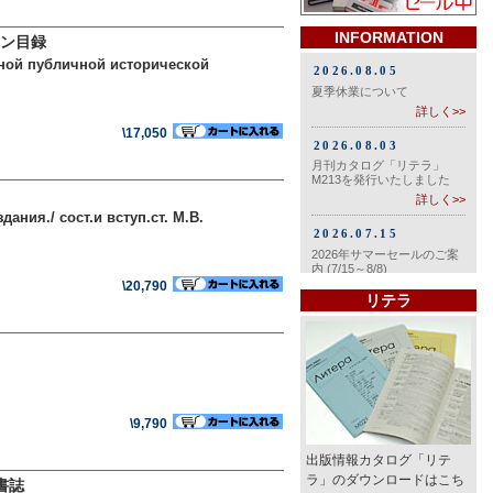
INFORMATION
ン目録
нной публичной исторической
\17,050
ания./ сост.и вступ.ст. М.В.
\20,790
リテラ
\9,790
出版情報カタログ「リテ
ラ」のダウンロードはこち
語書誌