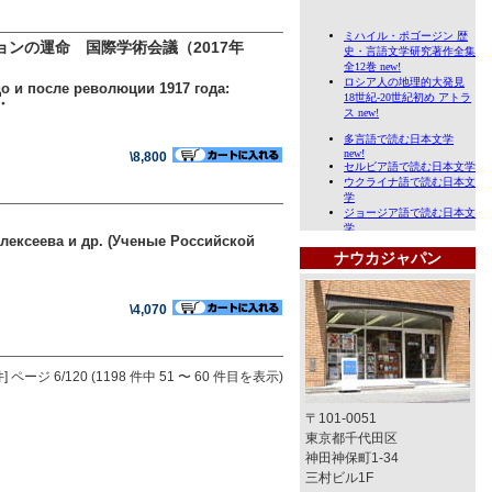
ョンの運命 国際学術会議（2017年
о и после революции 1917 года:
・・
\8,800
Алексеева и др. (Ученые Российской
ナウカジャパン
\4,070
]
ページ 6/120 (1198 件中 51 〜 60 件目を表示)
〒101-0051
東京都千代田区
神田神保町1-34
三村ビル1F