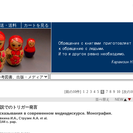
送・送料
カートを見る
[前の10件]
1
2
3
4
5
6
7
8
9
10
[次の1
並べ替え NEW
言説でのトリガー発言
сказывания в современном медиадискурсе. Монография.
кина И.А., Струзик А.А. et al.
44 c. pap.