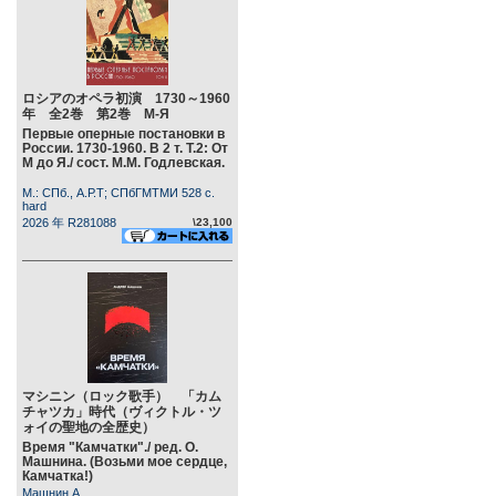
ロシアのオペラ初演 1730～1960
年 全2巻 第2巻 М-Я
Первые оперные постановки в
России. 1730-1960. В 2 т. Т.2: От
М до Я./ сост. М.М. Годлевская.
М.: СПб., А.Р.Т; СПбГМТМИ 528 c.
hard
2026 年 R281088
\23,100
マシニン（ロック歌手） 「カム
チャツカ」時代（ヴィクトル・ツ
ォイの聖地の全歴史）
Время "Камчатки"./ ред. О.
Машнина. (Возьми мое сердце,
Камчатка!)
Машнин А.