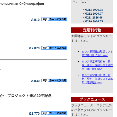
ら。（.pdf）
нглоязычная библиография
\8,910
定期刊行物
新聞雑誌リストのダウンロー
ドはこちら。
\12,870
.
\5,830
死か プロジェクト発足20年記念
ブックニュース
ブックニュース、ロシア以外
の出版カタログのダウンロー
\22,770
ドはこちら。