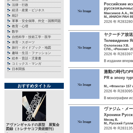
Российские ис
法律・行政
русскоязычных
経済・産業・ビジネス
Максимов А.А., М
統計
М., ИНИОН РАН 89 
軍事・安全保障、外交・国際問題
2026 年 R283280
教育・心理
数学
ヤクーチア放送
自然科学・技術工学・医学
Телевидение Я
体育・スポーツ
Охлопкова У.В.
旅行・ガイドブック・地図
СПб., <Реноме> 20
趣味・生活・ファッション
2026 年 R283397
絵本・昔話・児童書
В издании впер
コミックス・マンガ
日本関係
激動の時代のP
PR в эпоху тур
おすすめタイトル
М., <Флинта> 157 c
2026 年 R283095
В монографии 
ヴァジム・メ
Хроники Русск
Месяц В.
М., Русский Гулл
アヴァンギャルドの原型 展覧会
2026 年 R283135
図録（トレチヤコフ美術館刊）