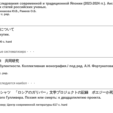
следования современной и традиционной Японии (2023-2024 гг.). А
 статей российских ученых.
инакова Ю.В., Рамеев О.Б.
c. pap.
について
кутии.
0 c. hard
вые систематизиро・・・
R 共同研究
булентности. Коллективная монография./ под ред. А.Н. Фортунатова
. pap.
исследуются наибол・・・
ーシャツ 「ロシアのガリバー」文学プロジェクトの記録 ポエジーか
ого Гулливера. Поэзия или смерть: к двадцатилетию проекта.
ивер; Центр современной литературы 617 c. hard