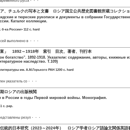
овременного русск・・・
ア、チュルクの写本と文書 ロシア国立公共歴史図書館所蔵コレクショ
сидские и тюркские рукописи и документы в собрании Государстве
ссии. Каталог коллекции.
т. б-ка России> 112 c. hard
исей выполнено в ・・・
富」 1892～1918年 索引 目次、著者、刊行本
е богатство". 1892-1918. Указатели: содержание, авторы, книжные изд
итературное нaследство. Т.109)
 литературы им. А.М.Горького РАН 1200 c. hard
влен указатель со・・・
戦期ロシアの出版検閲
и в России в годы Первой мировой войны. Монография.
 c. pap.
представлены резул・・・
伝統的日本研究（2023～2024年） ロシア学者ロシア語論文関係英