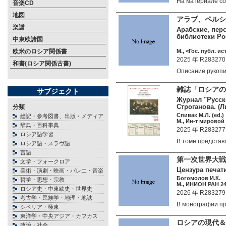
На материале с
音楽CD
地図
アラブ、ペルシ
楽譜
Арабские, пер
библиотеки Ро
中東欧諸国
欧米のロシア関係書
М., <Гос. публ. ис
2025 年 R283270
和書(ロシア関係古書)
Описание рукоп
雑誌「ロシアの
サブジェクト
Журнал "Русско
Строганова. (Л
分類
Спивак М.Л. (ed.)
総記・参考図書、出版・メディア
М., Ин-т мировой
辞典・百科事典
2025 年 R283277
ロシア語学習
В томе предста
ロシア語・スラヴ語
言語
第一次世界大
文学・フォークロア
Цензура печат
美術・演劇・映画・バレエ・音楽
Богомолов И.К.
哲学・思想・宗教
М., ИНИОН РАН 241
ロシア史・中東欧史・世界史
2026 年 R283279
考古学・民族学・地理・地誌
В монографии 
シベリア・極東
東洋学・中央アジア・カフカス
ロシアの現代＆
政治・社会