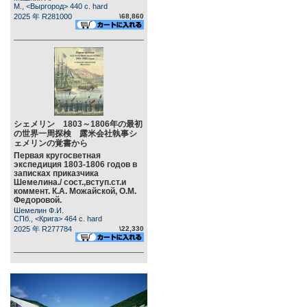
М., <Выргород> 440 c. hard
2025 年 R281000
\68,860
シェメリン 1803～1806年の最初
の世界一周探検 露米会社執事シ
ェメリンの覚書から
Первая кругосветная
экспедиция 1803-1806 годов в
записках приказчика
Шемелина./ сост.,вступ.ст.и
коммент. К.А. Можайской, О.М.
Федоровой.
Шемелин Ф.И.
СПб., <Крига> 464 c. hard
2025 年 R277784
\22,330