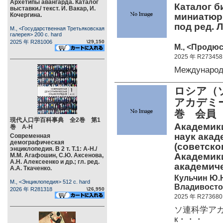
Архетипы авангарда. Каталог
Каталог б
выставки./ текст. И. Вакар, И.
Кочергина.
миниатюрн
под ред. 
М., <Государственная Третьяковская
галерея> 200 c. hard
2025 年 R281006
\29,150
М., <Продюс
2025 年 R273458
Междунаро
ロシア（
アカデミ
巻 会
現代人口学百科事典 全2巻 第1
Академики
巻 А-Н
наук акад
Современная
демографическая
(советског
энциклопедия. В 2 т. Т.1: А-Н./
Академики
М.М. Агафошин, С.Ю. Аксенова,
А.Н. Алексеенко и др.; гл. ред.
академи
А.А. Ткаченко.
Кульчин Ю.Н.
М., <Энциклопедия> 512 c. hard
Владивосток
2026 年 R281318
\26,950
2025 年 R273680
ソ連科学アカデ
к・・・