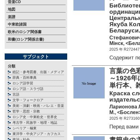
音楽CD
Библиоте
地図
ординации
楽譜
Централь
Якуба Ко
中東欧諸国
Беларуси.
欧米のロシア関係書
Стефанович 
和書(ロシア関係古書)
Мiнск, <Бела
2025 年 R272447
サブジェクト
Содержит п
分類
言葉の色
総記・参考図書、出版・メディア
～192
辞典・百科事典
ロシア語学習
単行本、
ロシア語・スラヴ語
Краска сл
言語
издательс
文学・フォークロア
美術・演劇・映画・バレエ・音楽
Ларионова 
哲学・思想・宗教
М., <Бослен>
ロシア史・中東欧史・世界史
2025 年 R273160
考古学・民族学・地理・地誌
Перед вами
シベリア・極東
東洋学・中央アジア・カフカス
書籍史の
政治・社会