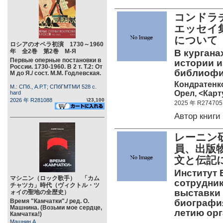
コンドラ
エッセイ
について
ロシアのオペラ初演 1730～1960
年 全2巻 第2巻 М-Я
В курганах
Первые оперные постановки в
истории и
России. 1730-1960. В 2 т. Т.2: От
библиофи
М до Я./ сост. М.М. Годлевская.
Кондратенко
М.: СПб., А.Р.Т; СПбГМТМИ 528 c.
Орел, <Карт
hard
2026 年 R281088
\23,100
2025 年 R274705
Автор книг
レーニン研
員、出版
文と伝記
Институт 
マシニン（ロック歌手） 「カム
сотрудник
チャツカ」時代（ヴィクトル・ツ
выставки 
ォイの聖地の全歴史）
Время "Камчатки"./ ред. О.
биография
Машнина. (Возьми мое сердце,
летию ор
Камчатка!)
Машнин А.