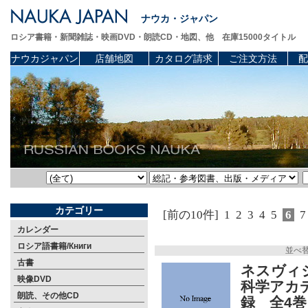
ナウカ・ジャパン
ロシア書籍・新聞雑誌・映画DVD・朗読CD・地図、他 在庫15000タイトル
ナウカジャパン
店舗地図
カタログ請求
ご注文方法
配
カテゴリー
[前の10件]
1
2
3
4
5
6
7
カレンダー
ロシア語書籍/Книги
並べ
古書
ネスヴィ
映像DVD
科学アカ
朗読、その他CD
録 全4巻