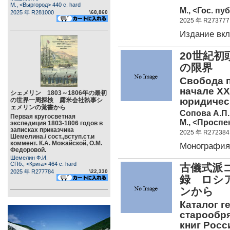
М., <Выргород> 440 c. hard
М., <Гос. пуб
2025 年 R281000
\68,860
2025 年 R273777
Издание вк
20世紀
の限
Свобода п
начале XX
シェメリン 1803～1806年の最初
юридическ
の世界一周探検 露米会社執事シ
ェメリンの覚書から
Сопова А.П.
Первая кругосветная
М., <Проспек
экспедиция 1803-1806 годов в
записках приказчика
2025 年 R272384
Шемелина./ сост.,вступ.ст.и
коммент. К.А. Можайской, О.М.
Монографи
Федоровой.
Шемелин Ф.И.
СПб., <Крига> 464 c. hard
古儀式派
2025 年 R277784
\22,330
録 ロシ
ンから
Каталог г
старообря
книг Росс