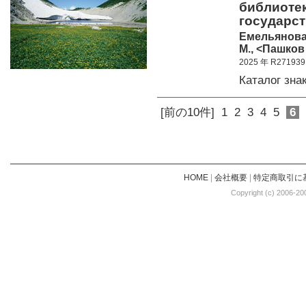
библиотек
государст
Емельянова 
М., <Пашков
2025 年 R271939
Каталог зн
[前の10件]
1
2
3
4
5
6
HOME
|
会社概要
|
特定商取引に
Copyright (c) 2006-20