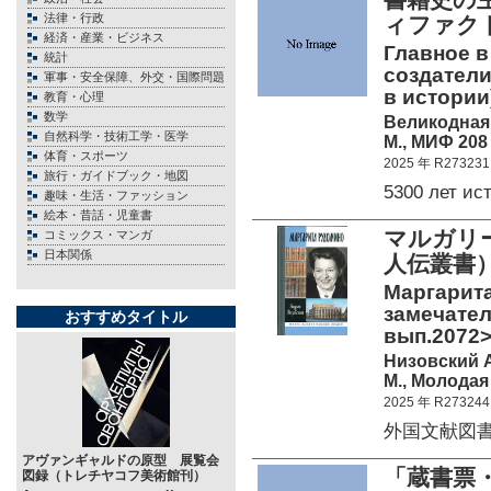
法律・行政
ィファク
経済・産業・ビジネス
Главное в
統計
создатели
軍事・安全保障、外交・国際問題
в истории
教育・心理
数学
Великодная 
自然科学・技術工学・医学
М., МИФ 208 
体育・スポーツ
2025 年 R273231
旅行・ガイドブック・地図
5300 лет и
趣味・生活・ファッション
絵本・昔話・児童書
マルガリー
コミックス・マンガ
日本関係
人伝叢書
Маргарита
замечате
おすすめタイトル
вып.2072>
Низовский 
М., Молодая 
2025 年 R273244
外国文献図書館
アヴァンギャルドの原型 展覧会
「蔵書票
図録（トレチヤコフ美術館刊）