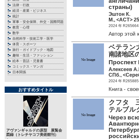
англичани
法律・行政
страны)
経済・産業・ビジネス
Эштон К.
統計
М., <АСТ> 25
軍事・安全保障、外交・国際問題
2024 年 R265664
教育・心理
Автор этой
数学
自然科学・技術工学・医学
体育・スポーツ
ベテラン
旅行・ガイドブック・地図
南諸地区
趣味・生活・ファッション
絵本・昔話・児童書
Проспект 
コミックス・マンガ
Алексеев А
日本関係
СПб., <Сере
2024 年 R265885
Книга - св
おすすめタイトル
クフタ 
テルブル
Через всю
Авантюрно
Петербург
アヴァンギャルドの原型 展覧会
図録（トレチヤコフ美術館刊）
российски