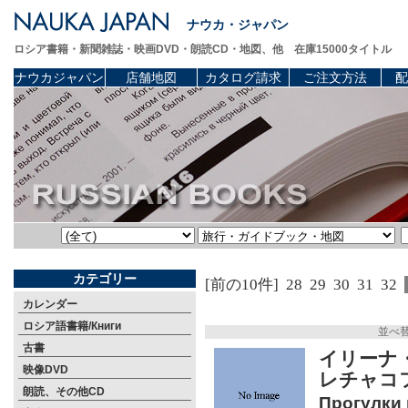
ナウカ・ジャパン
ロシア書籍・新聞雑誌・映画DVD・朗読CD・地図、他 在庫15000タイトル
ナウカジャパン
店舗地図
カタログ請求
ご注文方法
配
カテゴリー
[前の10件]
28
29
30
31
32
カレンダー
ロシア語書籍/Книги
並べ
古書
イリーナ
映像DVD
レチャコ
朗読、その他CD
Прогулки 