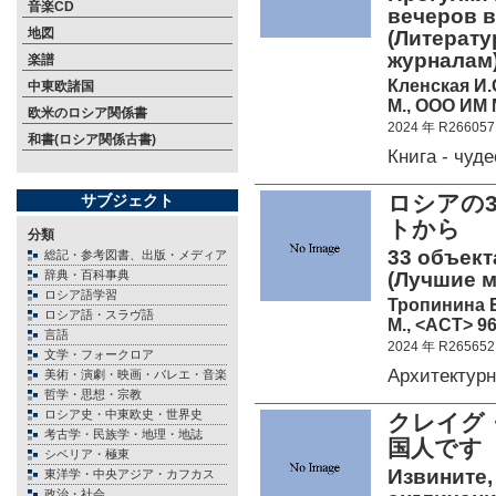
音楽CD
вечеров в
地図
(Литерату
журналам
楽譜
Кленская И.
中東欧諸国
М., ООО ИМ 
欧米のロシア関係書
2024 年 R266057
和書(ロシア関係古書)
Книга - чу
ロシアの
サブジェクト
トから
分類
33 объект
総記・参考図書、出版・メディア
辞典・百科事典
(Лучшие м
ロシア語学習
Тропинина Е
ロシア語・スラヴ語
М., <АСТ> 96
言語
2024 年 R265652
文学・フォークロア
Архитекту
美術・演劇・映画・バレエ・音楽
哲学・思想・宗教
ロシア史・中東欧史・世界史
クレイグ
考古学・民族学・地理・地誌
国人です
シベリア・極東
Извините,
東洋学・中央アジア・カフカス
政治・社会