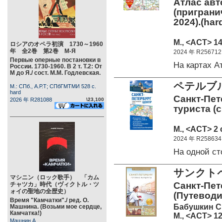
Атлас авт
(приграни
2024).(har
М., <АСТ> 14
ロシアのオペラ初演 1730～1960
年 全2巻 第2巻 М-Я
2024 年 R256712
Первые оперные постановки в
На картах 
России. 1730-1960. В 2 т. Т.2: От
М до Я./ сост. М.М. Годлевская.
ペテルブ
М.: СПб., А.Р.Т; СПбГМТМИ 528 c.
hard
Санкт-Пет
2026 年 R281088
\23,100
туриста (
М., <АСТ> 2 
2024 年 R258634
На одной с
サンクト
マシニン（ロック歌手） 「カム
Санкт-Пет
チャツカ」時代（ヴィクトル・ツ
ォイの聖地の全歴史）
(Путевод
Время "Камчатки"./ ред. О.
Бабушкин С
Машнина. (Возьми мое сердце,
Камчатка!)
М., <АСТ> 12
Машнин А.