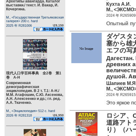
Архетипы авангарда. Каталог
Кухта А.И.
выставки./ текст. И. Вакар, И.
М., <ЭКСМО>
Кочергина.
2024 年 R265909
М., <Государственная Третьяковская
галерея> 200 c. hard
Опытный пу
2025 年 R281006
\29,150
ダゲスタ
塞から雄
エフの写
Дагестан.
древних а
величеств
現代人口学百科事典 全2巻 第1
душой. Ав
巻 А-Н
Шапиев М.Я
Современная
демографическая
М., <ЭКСМО>
энциклопедия. В 2 т. Т.1: А-Н./
М.М. Агафошин, С.Ю. Аксенова,
2024 年 R265915
А.Н. Алексеенко и др.; гл. ред.
Это яркое 
А.А. Ткаченко.
М., <Энциклопедия> 512 c. hard
ロシア、
2026 年 R281318
\26,950
道路アトラ
り）（ハ