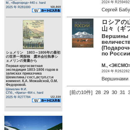
2024 年 R259492
М., <Выргород> 440 c. hard
2025 年 R281000
\68,860
Сергей Баб
ロシアの
山々（ギ
Вершины 
величест
(Подарочн
シェメリン 1803～1806年の最初
по России
の世界一周探検 露米会社執事シ
ェメリンの覚書から
М., <ЭКСМО>
Первая кругосветная
экспедиция 1803-1806 годов в
2024 年 R262282
записках приказчика
Шемелина./ сост.,вступ.ст.и
Вершинами
коммент. К.А. Можайской, О.М.
Федоровой.
Шемелин Ф.И.
[前の10件]
28
29
30
31
СПб., <Крига> 464 c. hard
2025 年 R277784
\22,330