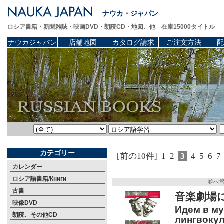
ナウカ・ジャパン
ロシア書籍・新聞雑誌・映画DVD・朗読CD・地図、他 在庫15000タイトル
ナウカジャパン
店舗地図
カタログ請求
ご注文方法
配
カテゴリー
[前の10件]
1
2
3
4
5
6
7
カレンダー
ロシア語書籍/Книги
並べ
古書
音楽劇場に
映像DVD
Идем в му
朗読、その他CD
лингвокул