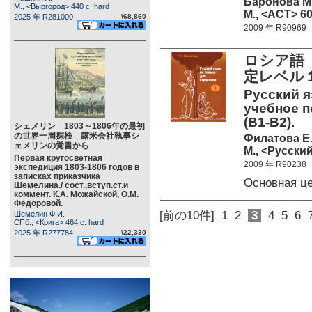
Баронова М
М., <Выргород> 440 c. hard
М., <АСТ> 60
2025 年 R281000
\68,860
2009 年 R90969
ロシア語
定レベル
Русский я
учебное п
(B1-B2).
シェメリン 1803～1806年の最初
の世界一周探検 露米会社執事シ
Филатова Е.
ェメリンの覚書から
М., <Русский
Первая кругосветная
2009 年 R90238
экспедиция 1803-1806 годов в
записках приказчика
Основная 
Шемелина./ сост.,вступ.ст.и
коммент. К.А. Можайской, О.М.
Федоровой.
[前の10件]
1
2
3
4
5
6
Шемелин Ф.И.
СПб., <Крига> 464 c. hard
2025 年 R277784
\22,330