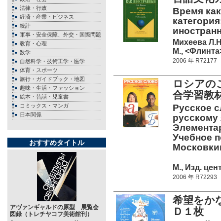
法律・行政
Время как
経済・産業・ビジネス
категория
統計
иностран
軍事・安全保障、外交・国際問題
Михеева Л.Н
教育・心理
М., <Флинта>
数学
2006 年 R72177
自然科学・技術工学・医学
体育・スポーツ
旅行・ガイドブック・地図
ロシアの
趣味・生活・ファッション
合学習教
絵本・昔話・児童書
コミックス・マンガ
Русское с
日本関係
русскому 
Элементар
Учебное п
おすすめタイトル
Московки
М., Изд. цен
2006 年 R72293
希望をか
アヴァンギャルドの原型 展覧会
Ｄ１枚
図録（トレチヤコフ美術館刊）