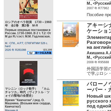
М., <Русский
2007 年 R77962
Пособие пр
ロシアのオペラ初演 1730～1960
アキーシ
年 全2巻 第2巻 М-Я
ケーション
Первые оперные постановки в
России. 1730-1960. В 2 т. Т.2: От
М до Я./ сост. М.М. Годлевская.
Элементар
Разговорн
М.: СПб., А.Р.Т; СПбГМТМИ 528 c.
hard
на англий
2026 年 R281088
\23,100
Акишина А.
М., <Русский
2008 年 R95688
外国語学習
で学ぶロシ
バローノ
ーパー・
マシニン（ロック歌手） 「カム
チャツカ」時代（ヴィクトル・ツ
Новый шк
ォイの聖地の全歴史）
Время "Камчатки"./ ред. О.
русского 
Машнина. (Возьми мое сердце,
под одной
Камчатка!)
Машнин А.