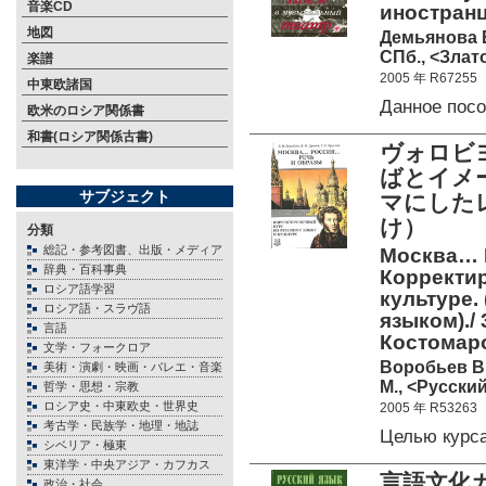
音楽CD
иностранце
地図
Демьянова Е
СПб., <Злато
楽譜
2005 年 R67255
中東欧諸国
Данное пос
欧米のロシア関係書
和書(ロシア関係古書)
ヴォロビ
ばとイメ
サブジェクト
マにした
け）
分類
総記・参考図書、出版・メディア
Москва… 
辞典・百科事典
Корректир
ロシア語学習
культуре.
ロシア語・スラヴ語
языком)./ 
言語
Костомар
文学・フォークロア
Воробьев В.
美術・演劇・映画・バレエ・音楽
М., <Русский
哲学・思想・宗教
ロシア史・中東欧史・世界史
2005 年 R53263
考古学・民族学・地理・地誌
Целью курс
シベリア・極東
東洋学・中央アジア・カフカス
言語文化
政治・社会