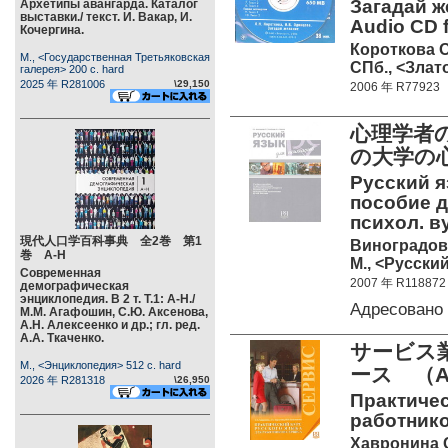
Загадай ж
Архетипы авангарда. Каталог
выставки./ текст. И. Вакар, И.
Audio CD f
Кочергина.
Короткова О
М., <Государственная Третьяковская
СПб., <Злато
галерея> 200 c. hard
2025 年 R281006
\29,150
2006 年 R77923
心理学者
の大学の
Русский я
пособие д
психол. в
現代人口学百科事典 全2巻 第1
Виноградова
巻 А-Н
М., <Русский
Современная
2007 年 R118872
демографическая
энциклопедия. В 2 т. Т.1: А-Н./
Адресован
М.М. Агафошин, С.Ю. Аксенова,
А.Н. Алексеенко и др.; гл. ред.
А.А. Ткаченко.
サービス
М., <Энциклопедия> 512 c. hard
ース （A
2026 年 R281318
\26,950
Практичес
работнико
Хавронина С