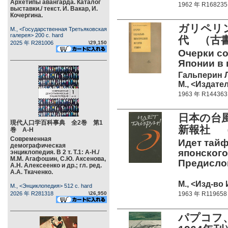
Архетипы авангарда. Каталог
1962 年 R168235
выставки./ текст. И. Вакар, И.
Кочергина.
ガリペリ
М., <Государственная Третьяковская
галерея> 200 c. hard
代 （古
2025 年 R281006
\29,150
Очерки с
Японии в 
Гальперин Л
М., <Издате
1963 年 R144363
日本の台
現代人口学百科事典 全2巻 第1
新報社 （
巻 А-Н
Современная
Идет тайф
демографическая
японского
энциклопедия. В 2 т. Т.1: А-Н./
М.М. Агафошин, С.Ю. Аксенова,
Предислов
А.Н. Алексеенко и др.; гл. ред.
А.А. Ткаченко.
М., <Изд-во
М., <Энциклопедия> 512 c. hard
2026 年 R281318
\26,950
1963 年 R119658
パプコフ