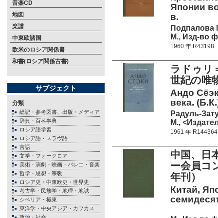
音楽CD
Японии во
地図
в.
楽譜
Подпалова Г
М., Изд-во 
中東欧諸国
1960 年 R43198
欧米のロシア関係書
和書(ロシア関係古書)
ラドゥリ
世紀の唯
サブジェクト
Андо Сёэк
века. (Б.К.
分類
総記・参考図書、出版・メディア
Радуль-Зату
辞典・百科事典
М., <Издате
ロシア語学習
1961 年 R144364
ロシア語・スラヴ語
言語
中国、日
文学・フォークロア
ー会員コン
美術・演劇・映画・バレエ・音楽
哲学・思想・宗教
年刊）
ロシア史・中東欧史・世界史
Китай, Яп
考古学・民族学・地理・地誌
семидесят
シベリア・極東
東洋学・中央アジア・カフカス
政治・社会