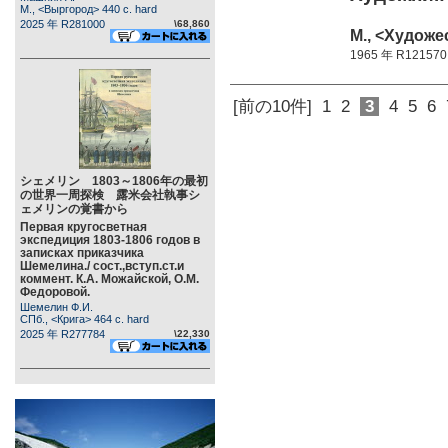
М., <Выргород> 440 c. hard
2025 年 R281000
\68,860
М., <Художе
1965 年 R121570
[前の10件]
1
2
3
4
5
6
シェメリン 1803～1806年の最初
の世界一周探検 露米会社執事シ
ェメリンの覚書から
Первая кругосветная
экспедиция 1803-1806 годов в
записках приказчика
Шемелина./ сост.,вступ.ст.и
коммент. К.А. Можайской, О.М.
Федоровой.
Шемелин Ф.И.
СПб., <Крига> 464 c. hard
2025 年 R277784
\22,330