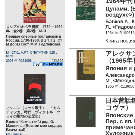
1964年刊
Цунами. (Б
воздухе>)
Бабков А., 
Л., <Гидроме
ロシアのオペラ初演 1730～1960
年 全2巻 第2巻 М-Я
1964 年 R190618
Первые оперные постановки в
Книга посв
России. 1730-1960. В 2 т. Т.2: От
М до Я./ сост. М.М. Годлевская.
アレクサ
М.: СПб., А.Р.Т; СПбГМТМИ 528 c.
hard
（1965
2026 年 R281088
\23,100
Япония и
Александро
М., <Междун
1965 年 R119656
日本昔話
コヴァ）（
マシニン（ロック歌手） 「カム
チャツカ」時代（ヴィクトル・ツ
Японские 
ォイの聖地の全歴史）
Пер. с яп
Время "Камчатки"./ ред. О.
Машнина. (Возьми мое сердце,
примечани
Камчатка!)
Художник 
Машнин А.