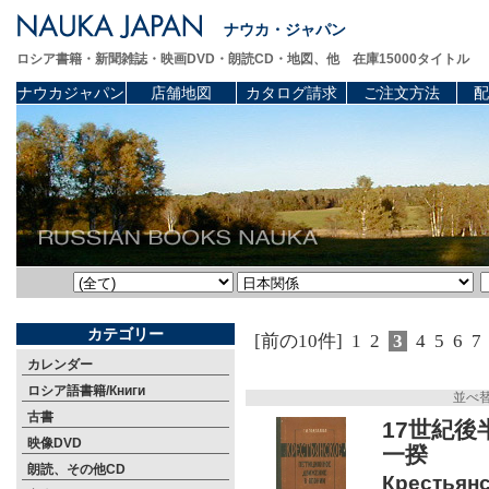
ナウカ・ジャパン
ロシア書籍・新聞雑誌・映画DVD・朗読CD・地図、他 在庫15000タイトル
ナウカジャパン
店舗地図
カタログ請求
ご注文方法
配
カテゴリー
[前の10件]
1
2
3
4
5
6
7
カレンダー
ロシア語書籍/Книги
並べ
古書
17世紀後
映像DVD
一揆
朗読、その他CD
Крестьянс