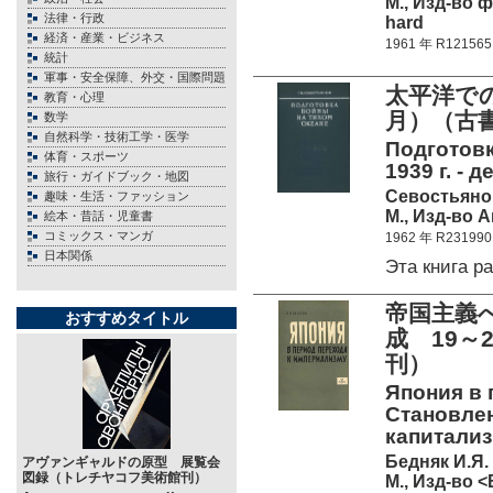
М., Изд-во 
法律・行政
hard
経済・産業・ビジネス
1961 年 R121565
統計
軍事・安全保障、外交・国際問題
太平洋での
教育・心理
月）（古書
数学
自然科学・技術工学・医学
Пoдготовк
体育・スポーツ
1939 г. - д
旅行・ガイドブック・地図
Ceвocтьянов
趣味・生活・ファッション
М., Изд-во 
絵本・昔話・児童書
コミックス・マンガ
1962 年 R231990
日本関係
Эта книга р
帝国主義
おすすめタイトル
成 19～
刊）
Япония в 
Становле
капитализм
Бедняк И.Я.
アヴァンギャルドの原型 展覧会
図録（トレチヤコフ美術館刊）
М., Изд-во 