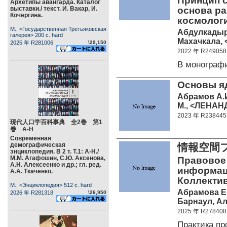
Принцип 
Архетипы авангарда. Каталог
выставки./ текст. И. Вакар, И.
основа ра
Кочергина.
космолог
М., <Государственная Третьяковская
Абдулкадыр
галерея> 200 c. hard
Махачкала, 
2025 年 R281006
\29,150
2022 年 R249058
В монограф
Основы яд
Абрамов А.
М., <ЛЕНАНД
2023 年 R238445
現代人口学百科事典 全2巻 第1
巻 А-Н
Современная
демографическая
情報空間
энциклопедия. В 2 т. Т.1: А-Н./
М.М. Агафошин, С.Ю. Аксенова,
Правовое
А.Н. Алексеенко и др.; гл. ред.
информац
А.А. Ткаченко.
Коллекти
М., <Энциклопедия> 512 c. hard
Абрамова Е.Н
2026 年 R281318
\26,950
Барнаул, Алт
2025 年 R278408
Практика п