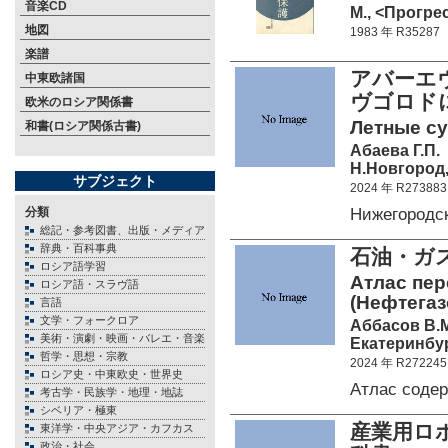
音楽CD
М., <Прогрес
地図
1983 年 R35287
楽譜
アバーエ
中東欧諸国
ヴゴロド
欧米のロシア関係書
Летные су
和書(ロシア関係古書)
Абаева Г.П.
Н.Новгород,
サブジェクト
2024 年 R273883
Нижегородс
分類
総記・参考図書、出版・メディア
辞典・百科事典
石油・ガ
ロシア語学習
Атлас пер
ロシア語・スラヴ語
(Нефтегаз
言語
文学・フォークロア
Аббасов В.М.
美術・演劇・映画・バレエ・音楽
Екатеринбур
哲学・思想・宗教
2024 年 R272245
ロシア史・中東欧史・世界史
Атлас соде
考古学・民族学・地理・地誌
シベリア・極東
産業用ロ
東洋学・中央アジア・カフカス
政治・社会