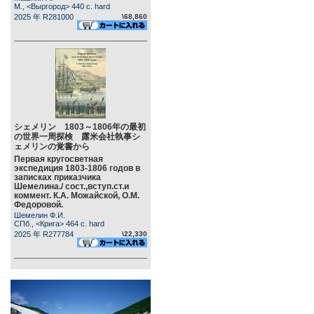
М., <Выргород> 440 c. hard
2025 年 R281000
\68,860
シェメリン 1803～1806年の最初
の世界一周探検 露米会社執事シ
ェメリンの覚書から
Первая кругосветная
экспедиция 1803-1806 годов в
записках приказчика
Шемелина./ сост.,вступ.ст.и
коммент. К.А. Можайской, О.М.
Федоровой.
Шемелин Ф.И.
СПб., <Крига> 464 c. hard
2025 年 R277784
\22,330