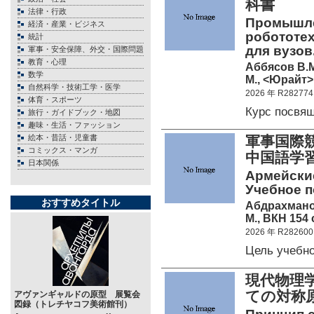
科書
法律・行政
Промышле
経済・産業・ビジネス
робототех
統計
для вузов
軍事・安全保障、外交・国際問題
教育・心理
Аббясов В.М
数学
М., <Юрайт> 
自然科学・技術工学・医学
2026 年 R282774
体育・スポーツ
Курс посвя
旅行・ガイドブック・地図
趣味・生活・ファッション
絵本・昔話・児童書
軍事国際
コミックス・マンガ
中国語学
日本関係
Армейски
Учебное п
おすすめタイトル
Абдрахмано
М., ВКН 154 
2026 年 R282600
Цель учебн
現代物理
ての対称
アヴァンギャルドの原型 展覧会
図録（トレチヤコフ美術館刊）