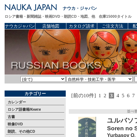
ナウカ・ジャパン
ロシア書籍・新聞雑誌・映画DVD・朗読CD・地図、他 在庫15000タイトル
ナウカジャパン
店舗地図
カタログ請求
ご注文方法
配
カテゴリー
[前の10件]
1
2
3
4
5
6
7
カレンダー
ロシア語書籍/Книги
並べ
古書
ユルバソ
映像DVD
Soren no 
朗読、その他CD
Yurbasov O.