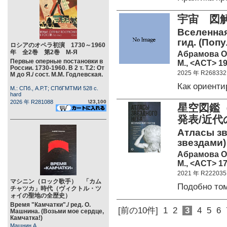
宇宙 図
Вселенна
гид. (Поп
ロシアのオペラ初演 1730～1960
年 全2巻 第2巻 М-Я
Абрамова О
Первые оперные постановки в
М., <АСТ> 19
России. 1730-1960. В 2 т. Т.2: От
2025 年 R268332
М до Я./ сост. М.М. Годлевская.
Как ориент
М.: СПб., А.Р.Т; СПбГМТМИ 528 c.
hard
2026 年 R281088
\23,100
星空図鑑
発表/近
Атласы зв
звездами)
Абрамова О
М., <АСТ> 17
2021 年 R222035
マシニン（ロック歌手） 「カム
Подобно то
チャツカ」時代（ヴィクトル・ツ
ォイの聖地の全歴史）
Время "Камчатки"./ ред. О.
[前の10件]
1
2
3
4
5
6
Машнина. (Возьми мое сердце,
Камчатка!)
Машнин А.