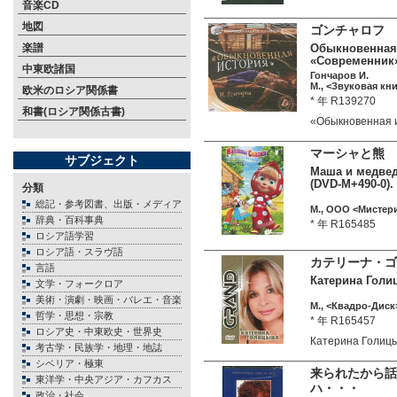
音楽CD
地図
ゴンチャロフ 
楽譜
Обыкновенная и
«Современник»
中東欧諸国
Гончаров И.
М., <Звуковая кни
欧米のロシア関係書
* 年 R139270
和書(ロシア関係古書)
«Обыкновенная
マーシャと熊 
サブジェクト
Маша и медведь
(DVD-M+490-0).
分類
総記・参考図書、出版・メディア
М., ООО <Мистери
辞典・百科事典
* 年 R165485
ロシア語学習
ロシア語・スラヴ語
カテリーナ・ゴ
言語
Катерина Голиц
文学・フォークロア
美術・演劇・映画・バレエ・音楽
М., <Квадро-Диск>
哲学・思想・宗教
* 年 R165457
ロシア史・中東欧史・世界史
Катерина Голиц
考古学・民族学・地理・地誌
シベリア・極東
来られたから話
東洋学・中央アジア・カフカス
ハ・・・
政治・社会