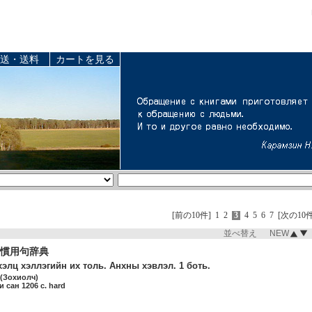
送・送料
カートを見る
[前の10件]
1
2
3
4
5
6
7
[次の10件
並べ替え NEW
慣用句辞典
элц хэллэгийн их толь. Анхны хэвлэл. 1 боть.
(Зохиолч)
 сан 1206 c. hard