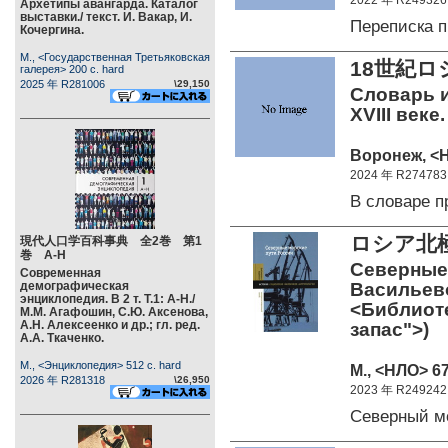
2022 年 R249326
Архетипы авангарда. Каталог
выставки./ текст. И. Вакар, И.
Переписка 
Кочергина.
М., <Государственная Третьяковская
18世紀ロ
галерея> 200 c. hard
2025 年 R281006
\29,150
Словарь и
XVIII веке.
Воронеж, <Н
2024 年 R274783
В словаре 
ロシア北
現代人口学百科事典 全2巻 第1
巻 А-Н
Северные 
Современная
демографическая
Васильево
энциклопедия. В 2 т. Т.1: А-Н./
<Библиот
М.М. Агафошин, С.Ю. Аксенова,
А.Н. Алексеенко и др.; гл. ред.
запас">)
А.А. Ткаченко.
М., <Энциклопедия> 512 c. hard
М., <НЛО> 67
2026 年 R281318
\26,950
2023 年 R249242
Северный 