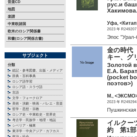
音楽CD
рус.и башк
地図
Хакимова
楽譜
Уфа, <Китап>
中東欧諸国
2023 年 R249207
欧米のロシア関係書
Эпос "Урал
和書(ロシア関係古書)
金の時代
サブジェクト
キー、グ
Золотой в
分類
Е.А. Барат
総記・参考図書、出版・メディア
辞典・百科事典
(pocket b
ロシア語学習
поэтов>)
ロシア語・スラヴ語
言語
М., <ЭКСМО>
文学・フォークロア
2023 年 R249294
美術・演劇・映画・バレエ・音楽
Пушкинская
哲学・思想・宗教
ロシア史・中東欧史・世界史
考古学・民族学・地理・地誌
イルクー
シベリア・極東
約 第1部 
東洋学・中央アジア・カフカス
政治・社会