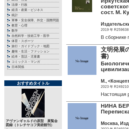
Иркутская
法律・行政
советского
経済・産業・ビジネス
сост. М. К
統計
軍事・安全保障、外交・国際問題
Издательски
教育・心理
2019 年 R259638
数学
自然科学・技術工学・医学
В сборнике
体育・スポーツ
旅行・ガイドブック・地図
文明発展
趣味・生活・ファッション
書)
絵本・昔話・児童書
コミックス・マンガ
Биологич
日本関係
цивилизац
М., <Концепт
おすすめタイトル
2023 年 R249210
Настоящая 
НИНА БЕР
Переписка
アヴァンギャルドの原型 展覧会
Москва, Изд
図録（トレチヤコフ美術館刊）