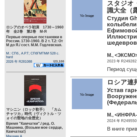
スタジオ
識大全（
Студия Ghi
колыбели 
ロシアのオペラ初演 1730～1960
Ефимовой.
年 全2巻 第2巻 М-Я
Иллюстри
Первые оперные постановки в
России. 1730-1960. В 2 т. Т.2: От
шедевров
М до Я./ сост. М.М. Годлевская.
М.: СПб., А.Р.Т; СПбГМТМИ 528 c.
М., <ЭКСМО>
hard
2023 年 R249282
2026 年 R281088
\23,100
Период сущ
ロシア連
Устав гар
Вооружен
(Федерал
マシニン（ロック歌手） 「カム
チャツカ」時代（ヴィクトル・ツ
М., <ИНФРА-
ォイの聖地の全歴史）
2024 年 R249550
Время "Камчатки"./ ред. О.
Машнина. (Возьми мое сердце,
В книге пр
Камчатка!)
Машнин А.