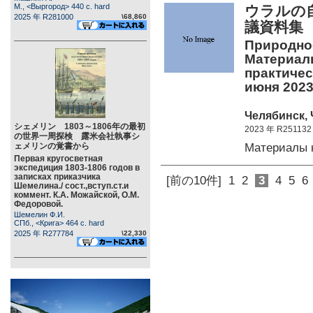
М., <Выргород> 440 c. hard
ウラルの
2025 年 R281000
\68,860
議資料
Природное
Материалы
практичес
июня 2023 
Челябинск, 
シェメリン 1803～1806年の最初
2023 年 R251132
の世界一周探検 露米会社執事シ
Материалы
ェメリンの覚書から
Первая кругосветная
экспедиция 1803-1806 годов в
записках приказчика
[前の10件]
1
2
3
4
5
6
Шемелина./ сост.,вступ.ст.и
коммент. К.А. Можайской, О.М.
Федоровой.
Шемелин Ф.И.
СПб., <Крига> 464 c. hard
2025 年 R277784
\22,330