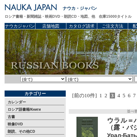
ナウカ・ジャパン
ロシア書籍・新聞雑誌・映画DVD・朗読CD・地図、他 在庫15000タイトル
ナウカジャパン
店舗地図
カタログ請求
ご注文方法
配
カテゴリー
[前の10件]
1
2
3
4
5
6
7
カレンダー
ロシア語書籍/Книги
並べ
古書
ウラル＝
映像DVD
（露・バ
朗読、その他CD
Урал-Баты