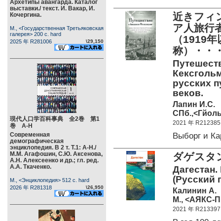
Архетипы авангарда. Каталог
выставки./ текст. И. Вакар, И.
近きフィ
Кочергина.
ア人旅行
М., <Государственная Третьяковская
галерея> 200 c. hard
（1919
2025 年 R281006
\29,150
称）・・
Путешест
Кексгольм
русских п
веков.
Лапин И.С.
СПб.,<Гйоль>
現代人口学百科事典 全2巻 第1
2021 年 R212385
巻 А-Н
Выборг и К
Современная
демографическая
энциклопедия. В 2 т. Т.1: А-Н./
М.М. Агафошин, С.Ю. Аксенова,
ダゲスタン
А.Н. Алексеенко и др.; гл. ред.
А.А. Ткаченко.
Дагестан.
(Русский 
М., <Энциклопедия> 512 c. hard
2026 年 R281318
\26,950
Калинин А.
М., <АЯКС-П
2021 年 R213397