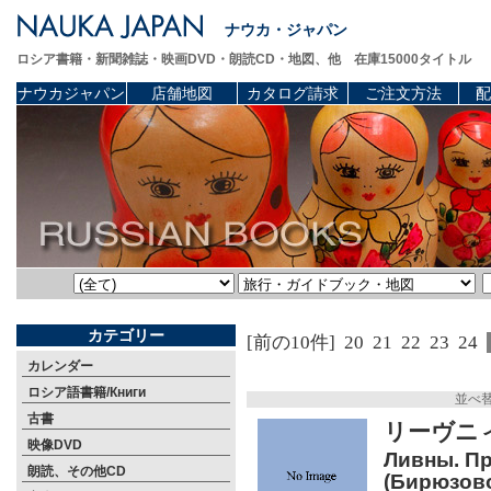
ナウカ・ジャパン
ロシア書籍・新聞雑誌・映画DVD・朗読CD・地図、他 在庫15000タイトル
ナウカジャパン
店舗地図
カタログ請求
ご注文方法
配
カテゴリー
[前の10件]
20
21
22
23
24
カレンダー
ロシア語書籍/Книги
並べ
古書
リーヴニ
映像DVD
Ливны. Пр
朗読、その他CD
(Бирюзов