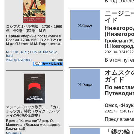
В год 100-
ニージニ
イド
ロシアのオペラ初演 1730～1960
Нижегород
年 全2巻 第2巻 М-Я
(Нижегоро
Первые оперные постановки в
России. 1730-1960. В 2 т. Т.2: От
Гройсман Я. 
М до Я./ сост. М.М. Годлевская.
Н.Новгород,
2021 年 R241972
М.: СПб., А.Р.Т; СПбГМТМИ 528 c.
hard
В этом пут
2026 年 R281088
\23,100
オムスク
ガイド
По местам
Путеводит
Омск, <Наука
マシニン（ロック歌手） 「カム
チャツカ」時代（ヴィクトル・ツ
2021 年 R240127
ォイの聖地の全歴史）
Предлагаем
Время "Камчатки"./ ред. О.
Машнина. (Возьми мое сердце,
Камчатка!)
「銀の輪
Машнин А.