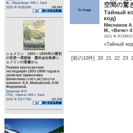
М., <Выргород> 440 c. hard
空間の驚
2025 年 R281000
\68,860
Тайный ко
код)
Мясников А.
М., <Вече> 4
2021 年 R239622
«Тайный ко
シェメリン 1803～1806年の最初
[前の10件]
20
21
22
23
の世界一周探検 露米会社執事シ
ェメリンの覚書から
Первая кругосветная
экспедиция 1803-1806 годов в
записках приказчика
Шемелина./ сост.,вступ.ст.и
коммент. К.А. Можайской, О.М.
Федоровой.
Шемелин Ф.И.
СПб., <Крига> 464 c. hard
2025 年 R277784
\22,330