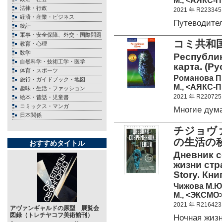
М., <АЯКС-П
法律・行政
2021 年 R223345
経済・産業・ビジネス
Путеводите
統計
軍事・安全保障、外交・国際問題
コミ共和
教育・心理
数学
Республик
自然科学・技術工学・医学
карта. (Ру
体育・スポーツ
Романова П
旅行・ガイドブック・地図
М., <АЯКС-П
趣味・生活・ファッション
2021 年 R220725
絵本・昔話・児童書
コミックス・マンガ
Многие дум
日本関係
チジョヴ
の生活の
おすすめタイトル
Дневник с
жизни стр
Story. Кни
Чижова М.Ю
М., <ЭКСМО>
2021 年 R216423
アヴァンギャルドの原型 展覧会
図録（トレチヤコフ美術館刊）
Ночная жиз