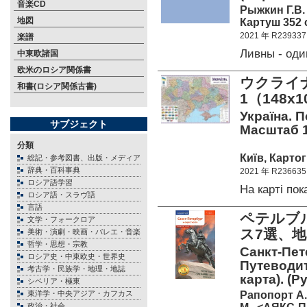
音楽CD
Рыжкин Г.В.
地図
Картуш 352 c
2021 年 R239337
楽譜
Ливны - од
中東欧諸国
欧米のロシア関係書
ウクライ
和書(ロシア関係古書)
1（148x
Україна. П
サブジェクト
Масштаб 1
分類
Київ, Картог
総記・参考図書、出版・メディア
辞典・百科事典
2021 年 R236635
ロシア語学習
На карті по
ロシア語・スラヴ語
言語
ペテルブ
文学・フォークロア
ス7選、地
美術・演劇・映画・バレエ・音楽
哲学・思想・宗教
Санкт-Пет
ロシア史・中東欧史・世界史
Путеводит
考古学・民族学・地理・地誌
карта). (Р
シベリア・極東
Рапопорт А.
東洋学・中央アジア・カフカス
政治・社会