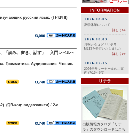
INFORMATION
изучающих русский язык. (ТРКИ II)
\3,080
、「読み、書き、話す」 入門レベル～
а. Граммитика. Аудирование. Чтение.
リテラ
\3,740
. (QR-код: видеозаписи)./ 2-е
\3,740
出版情報カタログ「リテ
ラ」のダウンロードはこち