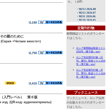
ら。（.pdf）
\3,190
定期刊行物
新聞雑誌リストのダウンロー
とその親のために
ドはこちら。
. (Серия <Читаем вместе>)
\2,750
\3,410
ブックニュース
（入門レベル） 第６版
ブックニュース、ロシア以外
-е изд. (QR-код: аудиоматериалы)
の出版カタログのダウンロー
ドはこちら。