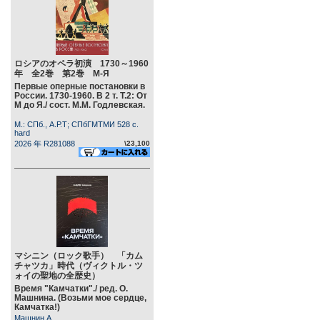
ロシアのオペラ初演 1730～1960
年 全2巻 第2巻 М-Я
Первые оперные постановки в
России. 1730-1960. В 2 т. Т.2: От
М до Я./ сост. М.М. Годлевская.
М.: СПб., А.Р.Т; СПбГМТМИ 528 c.
hard
2026 年 R281088
\23,100
マシニン（ロック歌手） 「カム
チャツカ」時代（ヴィクトル・ツ
ォイの聖地の全歴史）
Время "Камчатки"./ ред. О.
Машнина. (Возьми мое сердце,
Камчатка!)
Машнин А.