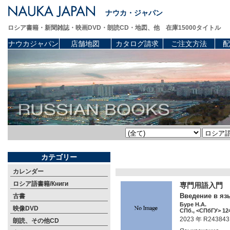
ナウカ・ジャパン
ロシア書籍・新聞雑誌・映画DVD・朗読CD・地図、他 在庫15000タイトル
ナウカジャパン
店舗地図
カタログ請求
ご注文方法
配
カテゴリー
カレンダー
ロシア語書籍/Книги
専門用語入門 
Введение в язы
古書
Буре Н.А.
映像DVD
СПб., <СПбГУ> 124
2023 年 R243843
朗読、その他CD