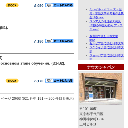
\6,050
B1).
\4,180
)
основном этапе обучения. (B1-B2).
ナウカジャパン
\5,170
ページ 20/63 (621 件中 191 〜 200 件目を表示)
〒101-0051
東京都千代田区
神田神保町1-34
三村ビル1F