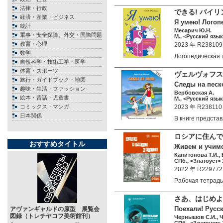
法律・行政
できる! バイ
経済・産業・ビジネス
Я умею! Логоп
統計
Месарич Ю.Н.
軍事・安全保障、外交・国際問題
М., <Русский язык
教育・心理
2023 年 R238109
数学
Логопедическая
自然科学・技術工学・医学
体育・スポーツ
ヴェルヴォフ
旅行・ガイドブック・地図
Следы на песке
趣味・生活・ファッション
Вербовская А.
絵本・昔話・児童書
М., <Русский язык
コミックス・マンガ
2023 年 R238110
日本関係
В книге предст
ロシアに住んで
おすすめタイトル
Живем и учимся
Капитонова Т.И., 
СПб., <Златоуст> 1
2022 年 R229772
Рабочая тетрад
さあ、はじめよ
Поехали! Русск
アヴァンギャルドの原型 展覧会
図録（トレチヤコフ美術館刊）
Чернышов С.И., 