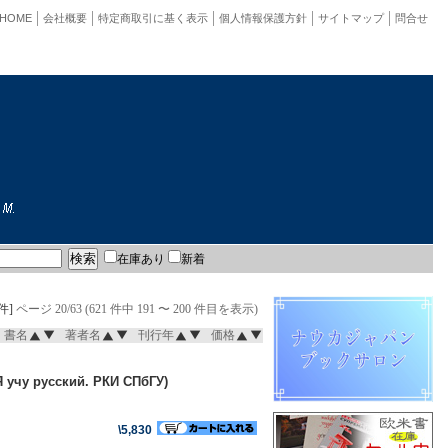
HOME
会社概要
特定商取引に基く表示
個人情報保護方針
サイトマップ
問合せ
在庫あり
新着
件]
ページ 20/63 (621 件中 191 〜 200 件目を表示)
書名
著者名
刊行年
価格
 учу русский. РКИ СПбГУ)
\5,830