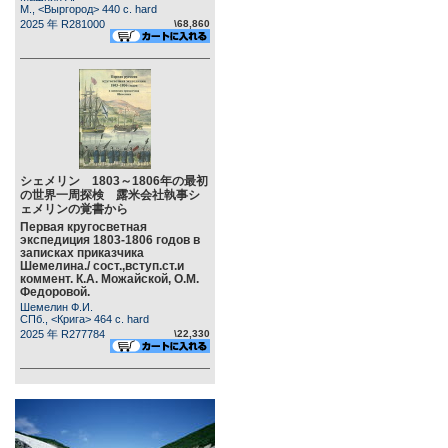
М., <Выргород> 440 c. hard
2025 年 R281000
\68,860
シェメリン 1803～1806年の最初
の世界一周探検 露米会社執事シ
ェメリンの覚書から
Первая кругосветная
экспедиция 1803-1806 годов в
записках приказчика
Шемелина./ сост.,вступ.ст.и
коммент. К.А. Можайской, О.М.
Федоровой.
Шемелин Ф.И.
СПб., <Крига> 464 c. hard
2025 年 R277784
\22,330