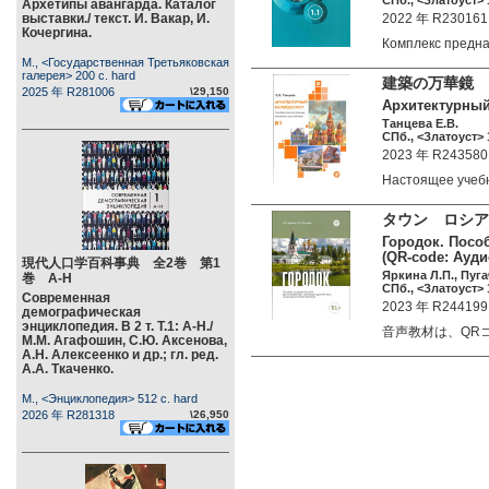
СПб., <Златоуст> 1
Архетипы авангарда. Каталог
выставки./ текст. И. Вакар, И.
2022 年 R230161
Кочергина.
Комплекс предн
М., <Государственная Третьяковская
галерея> 200 c. hard
建築の万華鏡 
2025 年 R281006
\29,150
Архитектурный
Танцева Е.В.
СПб., <Златоуст> 1
2023 年 R243580
Настоящее учеб
タウン ロシア
Городок. Посо
(QR-code: Ауди
現代人口学百科事典 全2巻 第1
Яркина Л.П., Пуга
巻 А-Н
СПб., <Златоуст> 1
Современная
2023 年 R244199
демографическая
энциклопедия. В 2 т. Т.1: А-Н./
音声教材は、QRコ
М.М. Агафошин, С.Ю. Аксенова,
А.Н. Алексеенко и др.; гл. ред.
А.А. Ткаченко.
М., <Энциклопедия> 512 c. hard
2026 年 R281318
\26,950