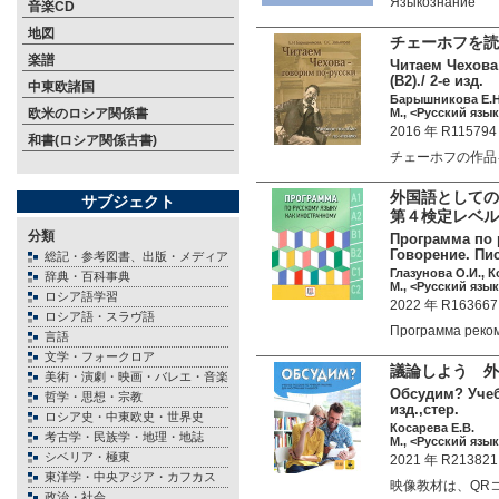
Языкознание
音楽CD
地図
チェーホフを読
楽譜
Читаем Чехова 
(B2)./ 2-е изд.
中東欧諸国
Барышникова Е.Н.
欧米のロシア関係書
М., <Русский язык
2016 年 R115794
和書(ロシア関係古書)
チェーホフの作品
外国語としての
サブジェクト
第４検定レベル
分類
Программа по 
Говорение. Пис
総記・参考図書、出版・メディア
Глазунова О.И., К
辞典・百科事典
М., <Русский язык
ロシア語学習
2022 年 R163667
ロシア語・スラヴ語
Программа реко
言語
文学・フォークロア
議論しよう 外
美術・演劇・映画・バレエ・音楽
Обсудим? Учебн
哲学・思想・宗教
изд.,стер.
ロシア史・中東欧史・世界史
Косарева Е.В.
考古学・民族学・地理・地誌
М., <Русский язык
シベリア・極東
2021 年 R213821
東洋学・中央アジア・カフカス
映像教材は、QRコ
政治・社会