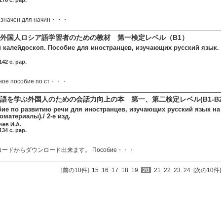
76 c. pap.
азначен для начин・・・
外国人ロシア語学習者のための教材 第一検定レベル（B1）
 калейдоскоп. Пособие для иностранцев, изучающих русский язык. (
42 c. pap.
ное пособие по ст・・・
語を学ぶ外国人のための会話力向上の本 第一、第二検定レベル(B1-B2
бие по развитию речи для иностранцев, изучающих русский язык на 
оматериалы)./ 2-е изд.
чев И.А.
34 c. pap.
ードからダウンロード出来ます。 Пособие・・・
[前の10件]
15
16
17
18
19
20
21
22
23
24
[次の10件]