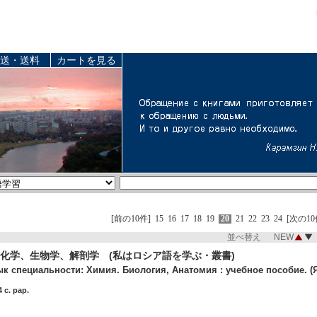
送・送料
カートを見る
[前の10件]
15
16
17
18
19
20
21
22
23
24
[次の10
並べ替え NEW
化学、生物学、解剖学 (私はロシア語を学ぶ・叢書)
к специальности: Химия. Биология, Анатомия : учебное пособие. (Я
 c. pap.