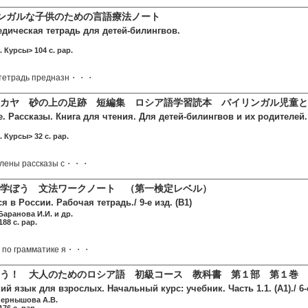
リンガルな子供のための言語療法ノート
едическая тетрадь для детей-билингвов.
. Курсы> 104 c. pap.
 тетрадь предназн・・・
スカヤ 砂の上の足跡 短編集 ロシア語学習読本 バイリンガル児童
. Рассказы. Книга для чтения. Для детей-билингвов и их родителей
. Курсы> 32 c. pap.
авлены рассказы с・・・
学ぼう 文法ワークノート （第一検定レベル）
 в России. Рабочая тетрадь./ 9-е изд. (B1)
Баранова И.И. и др.
88 c. pap.
ь по грамматике я・・・
う！ 大人のためのロシア語 初級コース 教科書 第１部 第１巻 
ий язык для взрослых. Начальный курс: учебник. Часть 1.1. (A1)./ 6
Чернышова А.В.