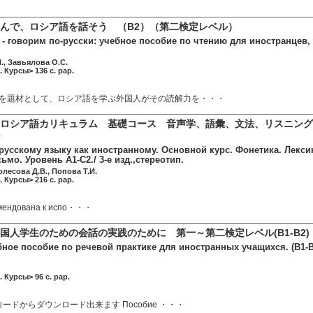
んで、ロシア語を話そう （B2）（第二検定レベル）
- говорим по-русски: учебное пособие по чтению для иностранцев, 
, Завьялова О.С.
. Курсы> 136 c. pap.
を題材として、ロシア語を学ぶ外国人がその読解力を・・・
ロシア語カリキュラム 基礎コース 音声学、語彙、文法、リスニング
русскому языку как иностранному. Основной курс. Фонетика. Лексик
ьмо. Уровень A1-C2./ 3-е изд.,стереотип.
олесова Д.В., Попова Т.И.
. Курсы> 216 c. pap.
мендована к испо・・・
国人学生のための会話の実践のために 第一～第二検定レベル(B1-B2)
ое пособие по речевой практике для иностранных учащихся. (B1-B2)
. Курсы> 96 c. pap.
ードからダウンロード出来ます Пособие ・・・