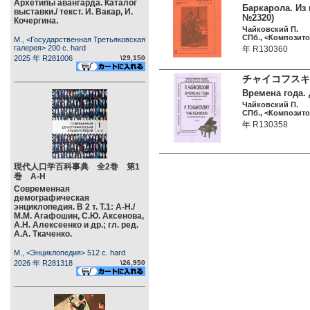
Архетипы авангарда. Каталог
Баркарола. Из
выставки./ текст. И. Вакар, И.
№2320)
Кочергина.
Чайковский П.
СПб., <Композитор
М., <Государственная Третьяковская
галерея> 200 c. hard
年 R130360
2025 年 R281006
\29,150
チャイコフスキ
Времена года.
Чайковский П.
СПб., <Композитор
年 R130358
現代人口学百科事典 全2巻 第1
巻 А-Н
Современная
демографическая
энциклопедия. В 2 т. Т.1: А-Н./
М.М. Агафошин, С.Ю. Аксенова,
А.Н. Алексеенко и др.; гл. ред.
А.А. Ткаченко.
М., <Энциклопедия> 512 c. hard
2026 年 R281318
\26,950