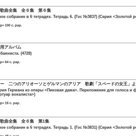
歌曲全集 全６集 第６集
е собрание в 6 тетрадях. Тетрадь 6. (Гос №3837) (Серия <Золотой р
> 100 c. pap.
用アルバム
аяниста. (4728)
> 64 c. pap.
ー 二つのアリオーソとゲルマンのアリア 歌劇「スペードの女王」よ
ария Германа из оперы <Пиковая дама>. Переложение для голоса и ф
ртуар вокалиста>)
> 16 c. pap.
歌曲全集 全６集 第1集
е собрание в 6 тетрадях. Тетрадь 1. (Гос №3831) (Серия <Золотой р