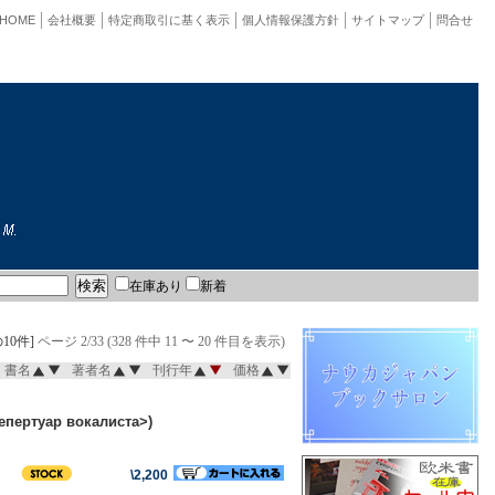
HOME
会社概要
特定商取引に基く表示
個人情報保護方針
サイトマップ
問合せ
在庫あり
新着
10件]
ページ 2/33 (328 件中 11 〜 20 件目を表示)
書名
著者名
刊行年
価格
епертуар вокалиста>)
\2,200