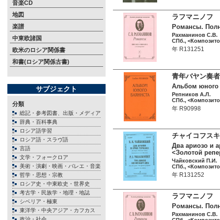
音楽CD
地図
ラフマニノフ 
楽譜
Романсы. Полно
Рахманинов С.В.
中東欧諸国
СПб., <Композитор
年 R131251
欧米のロシア関係書
和書(ロシア関係古書)
青年バヤン奏者
Альбом юного б
サブジェクト
Репников А.Л.
СПб., <Композитор
分類
年 R90998
総記・参考図書、出版・メディア
辞典・百科事典
ロシア語学習
チャイコフスキ
ロシア語・スラヴ語
Два ариозо и 
言語
<Золотой репе
文学・フォークロア
Чайковский П.И.
美術・演劇・映画・バレエ・音楽
СПб., <Композитор
年 R131252
哲学・思想・宗教
ロシア史・中東欧史・世界史
考古学・民族学・地理・地誌
ラフマニノフ 
シベリア・極東
Романсы. Полно
東洋学・中央アジア・カフカス
Рахманинов С.В.
政治・社会