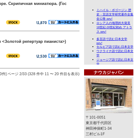
оре. Скрипичная миниатюра. (Гос
\1,870
я <Золотой репертуар пианиста>)
\2,530
ナウカジャパン
0件]
ページ 2/33 (328 件中 11 〜 20 件目を表示)
〒101-0051
東京都千代田区
神田神保町1-34
三村ビル1F