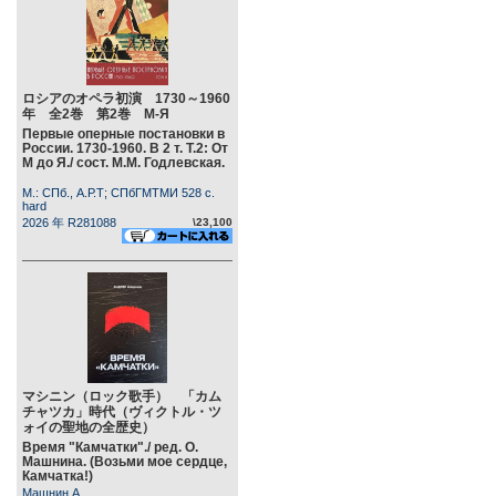
ロシアのオペラ初演 1730～1960
年 全2巻 第2巻 М-Я
Первые оперные постановки в
России. 1730-1960. В 2 т. Т.2: От
М до Я./ сост. М.М. Годлевская.
М.: СПб., А.Р.Т; СПбГМТМИ 528 c.
hard
2026 年 R281088
\23,100
マシニン（ロック歌手） 「カム
チャツカ」時代（ヴィクトル・ツ
ォイの聖地の全歴史）
Время "Камчатки"./ ред. О.
Машнина. (Возьми мое сердце,
Камчатка!)
Машнин А.