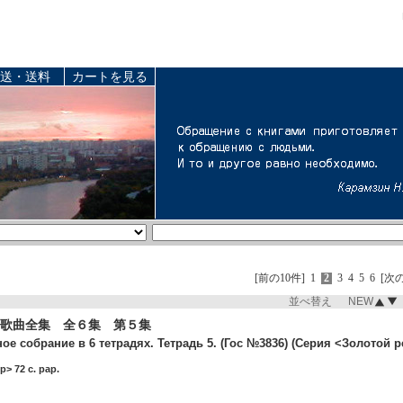
送・送料
カートを見る
[前の10件]
1
2
3
4
5
6
[次の
並べ替え NEW
歌曲全集 全６集 第５集
е собрание в 6 тетрадях. Тетрадь 5. (Гос №3836) (Серия <Золотой р
> 72 c. pap.