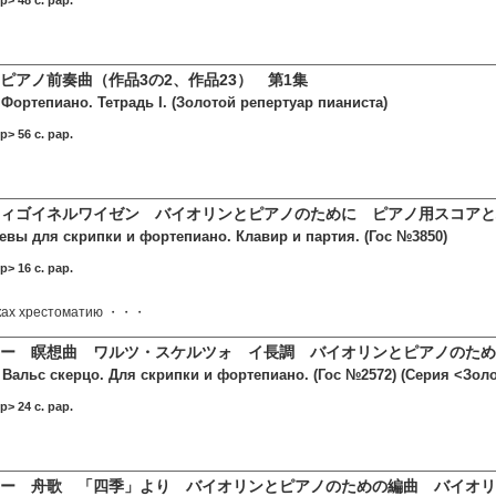
> 48 c. pap.
ピアノ前奏曲（作品3の2、作品23） 第1集
ортепиано. Тетрадь I. (Золотой репертуар пианиста)
> 56 c. pap.
ィゴイネルワイゼン バイオリンとピアノのために ピアノ用スコアと
евы для скрипки и фортепиано. Клавир и партия. (Гос №3850)
> 16 c. pap.
уках хрестоматию ・・・
ー 瞑想曲 ワルツ・スケルツォ イ長調 バイオリンとピアノのため
Вальс скерцо. Для скрипки и фортепиано. (Гос №2572) (Серия <Золо
> 24 c. pap.
ー 舟歌 「四季」より バイオリンとピアノのための編曲 バイオリ