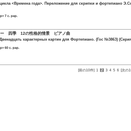
 цикла <Времена года>. Переложение для скрипки и фортепиано Э.С
> 7 c. pap.
ー 四季 12の性格的情景 ピアノ曲
 Двенадцать характерных картин для Фортепиано. (Гос №3863) (Сери
> 60 c. pap.
[前の10件]
1
2
3
4
5
6
[次の1