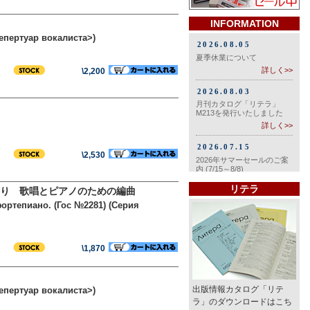
INFORMATION
епертуар вокалиста>)
\2,200
\2,530
リテラ
り 歌唱とピアノのための編曲
ортепиано. (Гос №2281) (Серия
\1,870
出版情報カタログ「リテ
епертуар вокалиста>)
ラ」のダウンロードはこち