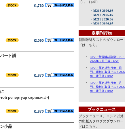
ら。（.pdf）
\1,760
定期刊行物
新聞雑誌リストのダウンロー
\2,090
ドはこちら。
パート譜
\1,870
に
той репертуар скрипача>)
ブックニュース
\1,870
ブックニュース、ロシア以外
の出版カタログのダウンロー
ン小品
ドはこちら。