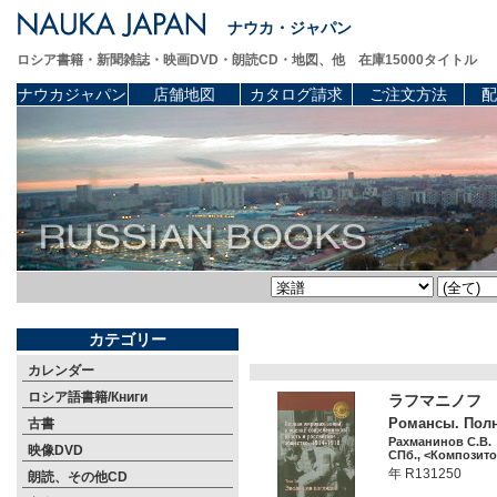
ナウカ・ジャパン
ロシア書籍・新聞雑誌・映画DVD・朗読CD・地図、他 在庫15000タイトル
ナウカジャパン
店舗地図
カタログ請求
ご注文方法
配
カテゴリー
カレンダー
ロシア語書籍/Книги
ラフマニノフ 
Романсы. Полно
古書
Рахманинов С.В.
映像DVD
СПб., <Композитор
年 R131250
朗読、その他CD