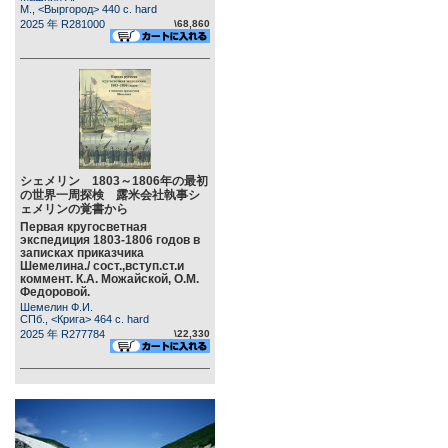
М., <Выргород> 440 c. hard
2025 年 R281000
\68,860
シェメリン 1803～1806年の最初
の世界一周探検 露米会社執事シ
ェメリンの覚書から
Первая кругосветная
экспедиция 1803-1806 годов в
записках приказчика
Шемелина./ сост.,вступ.ст.и
коммент. К.А. Можайской, О.М.
Федоровой.
Шемелин Ф.И.
СПб., <Крига> 464 c. hard
2025 年 R277784
\22,330