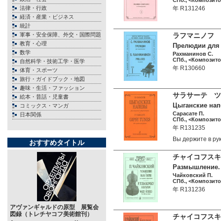
СПб., <Композитор
法律・行政
年 R131246
経済・産業・ビジネス
統計
軍事・安全保障、外交・国際問題
ラフマニノフ 
教育・心理
Прелюдии для Ф
数学
Рахманинов С.
СПб., <Композитор
自然科学・技術工学・医学
年 R130660
体育・スポーツ
旅行・ガイドブック・地図
趣味・生活・ファッション
サラサーテ ツ
絵本・昔話・児童書
Цыганские нап
コミックス・マンガ
Сарасате П.
日本関係
СПб., <Композитор
年 R131235
Вы держите в р
おすすめタイトル
チャイコフスキ
Размышление. 
Чайковский П.
СПб., <Композитор
年 R131236
アヴァンギャルドの原型 展覧会
図録（トレチヤコフ美術館刊）
チャイコフスキ