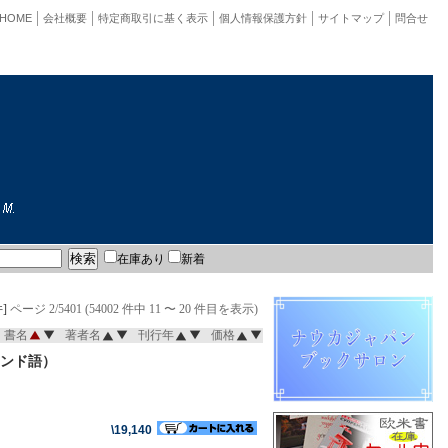
HOME
会社概要
特定商取引に基く表示
個人情報保護方針
サイトマップ
問合せ
在庫あり
新着
]
ページ 2/5401 (54002 件中 11 〜 20 件目を表示)
書名
著者名
刊行年
価格
ンド語）
\19,140