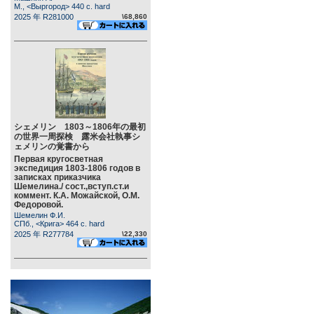
М., <Выргород> 440 c. hard
2025 年 R281000
\68,860
シェメリン 1803～1806年の最初
の世界一周探検 露米会社執事シ
ェメリンの覚書から
Первая кругосветная
экспедиция 1803-1806 годов в
записках приказчика
Шемелина./ сост.,вступ.ст.и
коммент. К.А. Можайской, О.М.
Федоровой.
Шемелин Ф.И.
СПб., <Крига> 464 c. hard
2025 年 R277784
\22,330