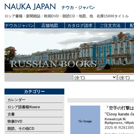
ナウカ・ジャパン
ロシア書籍・新聞雑誌・映画DVD・朗読CD・地図、他 在庫15000タイトル
ナウカジャパン
店舗地図
カタログ請求
ご注文方法
配
カテゴリー
カレンダー
ロシア語書籍/Книги
「空手の打撃は
"Ciosy karate ć
古書
Kowalczyk M.
映像DVD
Bydgoszcz, <Wydaw
2025 年 R281395
朗読、その他CD