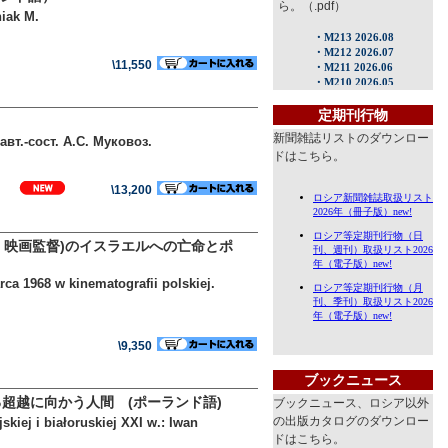
ら。（.pdf）
niak M.
\11,550
定期刊行物
新聞雑誌リストのダウンロー
вт.-сост. А.С. Муковоз.
ドはこちら。
\13,200
0、映画監督)のイスラエルへの亡命とポ
rca 1968 w kinematografii polskiej.
\9,350
ブックニュース
超越に向かう人間 (ポーランド語)
ブックニュース、ロシア以外
の出版カタログのダウンロー
iej i białoruskiej XXI w.: Iwan
ドはこちら。