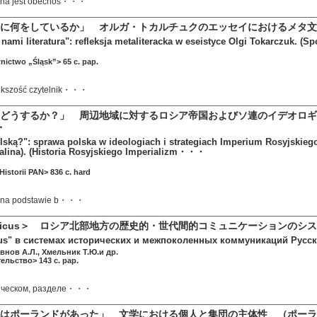
ona jest obecnoś・・・
に何をしているか」 オルガ・トカルチュクのエッセイにおけるメタ文
nami literatura": refleksja metaliteracka w eseistyce Olgi Tokarczuk. (Spo
ictwo „Śląsk”> 65 c. pap.
kszość czytelnik・・・
どうするか？」 周辺地域に対するロシア帝国およびソ連のイデオロギ
・
lską?": sprawa polska w ideologiach i strategiach Imperium Rosyjskiego
talina). (Historia Rosyjskiego Imperializm・・・
Historii PAN> 836 c. hard
a na podstawie b・・・
rasicus＞ ロシア北部地方の歴史的・世代間的コミュニケーションのシ
us" в системах исторических и межпоколенных коммуникаций Русск
внов А.Л., Хмельник Т.Ю.и др.
ельство> 143 c. pap.
рическом, разделе・・・
はポーランドがあった」 文学における個人と集団の主体性 （ポーラ