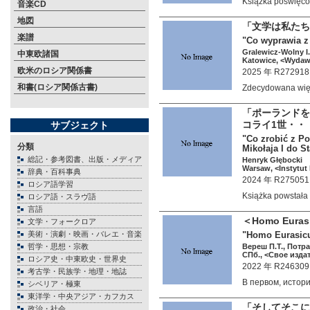
Książka poświęc
音楽CD
地図
「文学は私たち
楽譜
"Co wyprawia z 
Gralewicz-Wolny I.
中東欧諸国
Katowice, <Wydawn
欧米のロシア関係書
2025 年 R272918
和書(ロシア関係古書)
Zdecydowana wię
「ポーランドを
コライ1世・・
サブジェクト
"Co zrobić z Po
分類
Mikołaja I do S
総記・参考図書、出版・メディア
Henryk Głębocki
Warsaw, <Instytut 
辞典・百科事典
2024 年 R275051
ロシア語学習
Książka powstał
ロシア語・スラヴ語
言語
＜Homo Eu
文学・フォークロア
美術・演劇・映画・バレエ・音楽
"Homo Eurasic
哲学・思想・宗教
Вереш П.Т., Потра
СПб., <Свое издат
ロシア史・中東欧史・世界史
2022 年 R246309
考古学・民族学・地理・地誌
В первом, исто
シベリア・極東
東洋学・中央アジア・カフカス
「そしてそこに
政治・社会