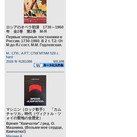
ロシアのオペラ初演 1730～1960
年 全2巻 第2巻 М-Я
Первые оперные постановки в
России. 1730-1960. В 2 т. Т.2: От
М до Я./ сост. М.М. Годлевская.
М.: СПб., А.Р.Т; СПбГМТМИ 528 c.
hard
2026 年 R281088
\23,100
マシニン（ロック歌手） 「カム
チャツカ」時代（ヴィクトル・ツ
ォイの聖地の全歴史）
Время "Камчатки"./ ред. О.
Машнина. (Возьми мое сердце,
Камчатка!)
Машнин А.