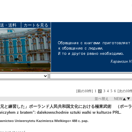
送・送料
カートを見る
[前の10件]
1
2
3
4
5
6
[次の10件
並べ替え NEW
兄と練習した」ポーランド人民共和国文化における極東武術 （ポーラ
wiczyłem z bratem": dalekowschodnie sztuki walki w kulturze PRL.
nictwo Uniwersytetu Kazimierza Wielkiego> 488 c. pap.