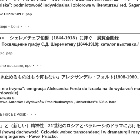
olska": podmiotowość indywidualna i zbiorowa w literaturze./ red. Saga
e UKSW 589 c. pap.
dzieje – bo is・・・
riam＞ シェレメチェフ伯爵（1844-1918）に捧ぐ 展覧会図録
 Посвящение графу С.Д. Шереметеву (1844-1918): каталог выставки./ а
 c. pap.
ено выставке, про・・・
き止めるものはもう何もない」アレクサンデル・フォルト(1908-198
u nie trzyma": emigracja Aleksandra Forda do Izraela na tle wydarzeń ma
rdowskie)
trowski G.
stwo Autorów I Wydawców Prac Naukowych „Universitas”> 508 c. hard
ra Forda z Polsk・・・
」と（新しい）精神性 21世紀のロシアとベラルーシのドラマにおける
 (nowa) duchowość. Człowiek wobec transcendencji w dramaturgii rosyjsk
ilij Sigariew - Paweł Priażko.