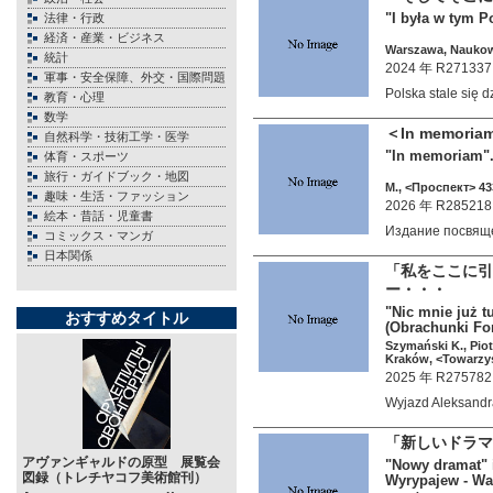
"I była w tym P
法律・行政
経済・産業・ビジネス
Warszawa, Naukow
統計
2024 年 R271337
軍事・安全保障、外交・国際問題
Polska stale się 
教育・心理
数学
＜In memo
自然科学・技術工学・医学
"In memoriam".
体育・スポーツ
旅行・ガイドブック・地図
М., <Проспект> 433
趣味・生活・ファッション
2026 年 R285218
絵本・昔話・児童書
Издание посвящ
コミックス・マンガ
日本関係
「私をここに引
ー・・・
"Nic mnie już t
おすすめタイトル
(Obrachunki Fo
Szymański K., Pio
Kraków, <Towarzy
2025 年 R275782
Wyjazd Aleksand
「新しいドラマ
アヴァンギャルドの原型 展覧会
"Nowy dramat" i
図録（トレチヤコフ美術館刊）
Wyrypajew - Was