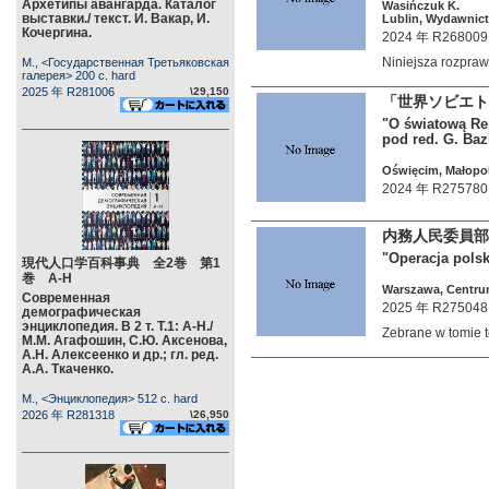
Архетипы авангарда. Каталог
Wasińczuk K.
выставки./ текст. И. Вакар, И.
Lublin, Wydawnict
Кочергина.
2024 年 R268009
Niniejsza rozpr
М., <Государственная Третьяковская
галерея> 200 c. hard
2025 年 R281006
\29,150
「世界ソビエト
"O światową Re
pod red. G. Baz
Oświęcim, Małopols
2024 年 R275780
内務人民委員部
"Operacja polsk
現代人口学百科事典 全2巻 第1
巻 А-Н
Warszawa, Centrum
Современная
2025 年 R275048
демографическая
энциклопедия. В 2 т. Т.1: А-Н./
Zebrane w tomie
М.М. Агафошин, С.Ю. Аксенова,
А.Н. Алексеенко и др.; гл. ред.
А.А. Ткаченко.
М., <Энциклопедия> 512 c. hard
2026 年 R281318
\26,950