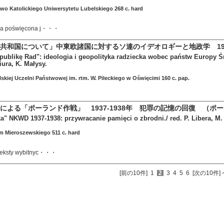
wo Katolickiego Uniwersytetu Lubelskiego 268 c. hard
awa poświęcona j・・・
共和国について」中東欧諸国に対するソ連のイデオロギーと地政学 191
publikę Rad": ideologia i geopolityka radziecka wobec państw Europy Ś
iura, K. Małysy.
kiej Uczelni Państwowej im. rtm. W. Pileckiego w Oświęcimi 160 c. pap.
による「ポーランド作戦」 1937-1938年 犯罪の記憶の回復 （ポ
a" NKWD 1937-1938: przywracanie pamięci o zbrodni./ red. P. Libera, M
 Mieroszewskiego 511 c. hard
 teksty wybitnyc・・・
[前の10件]
1
2
3
4
5
6
[次の10件]