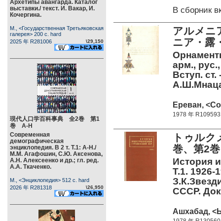
Архетипы авангарда. Каталог
выставки./ текст. И. Вакар, И.
В сборник 
Кочергина.
М., <Государственная Третьяковская
アルメニ
галерея> 200 c. hard
ニア・露・
2025 年 R281006
\29,150
Орнаменты
арм., рус.,
Вступ. ст.
А.Ш.Мнаца
Ереван, <Со
1978 年 R109593
現代人口学百科事典 全2巻 第1
巻 А-Н
Современная
トゥルク
демографическая
巻、第2巻 
энциклопедия. В 2 т. Т.1: А-Н./
М.М. Агафошин, С.Ю. Аксенова,
История и
А.Н. Алексеенко и др.; гл. ред.
А.А. Ткаченко.
Т.1. 1926-1
З.К.Звезд
М., <Энциклопедия> 512 c. hard
2026 年 R281318
\26,950
СССР. До
Ашхабад, <Ы