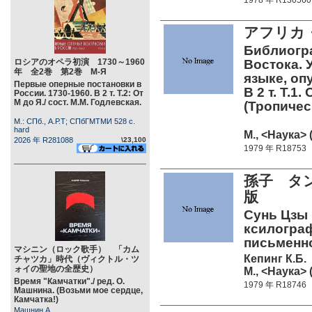
1978 年 R130560
アフリカ
Библиогр
ロシアのオペラ初演 1730～1960
Востока. 
年 全2巻 第2巻 М-Я
языке, оп
Первые оперные постановки в
В 2 т. Т.
России. 1730-1960. В 2 т. Т.2: От
М до Я./ сост. М.М. Годлевская.
(Тропиче
М.: СПб., А.Р.Т; СПбГМТМИ 528 c.
hard
М., <Наука> 
2026 年 R281088
\23,100
1979 年 R18753
孫子 タ
版
Сунь Цзы 
ксилограф
письменно
マシニン（ロック歌手） 「カム
Кепинг К.Б.
チャツカ」時代（ヴィクトル・ツ
ォイの聖地の全歴史）
М., <Наука> 
Время "Камчатки"./ ред. О.
1979 年 R18746
Машнина. (Возьми мое сердце,
Камчатка!)
Машнин А.