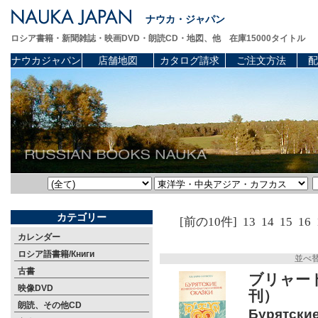
ナウカ・ジャパン
ロシア書籍・新聞雑誌・映画DVD・朗読CD・地図、他 在庫15000タイトル
ナウカジャパン
店舗地図
カタログ請求
ご注文方法
配
カテゴリー
[前の10件]
13
14
15
16
カレンダー
ロシア語書籍/Книги
並べ
古書
ブリャート
映像DVD
刊）
朗読、その他CD
Бурятские