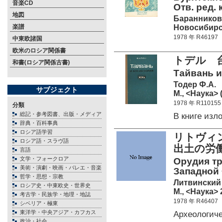
音楽CD
Отв. ред. 
地図
Баранникова
Новосибирск
楽譜
1978 年 R46197
中東欧諸国
欧米のロシア関係書
トデル 
和書(ロシア関係古書)
Тайвань и 
Тодер Ф.А.
サブジェクト
М., <Наука> 
1978 年 R110155
分類
総記・参考図書、出版・メディア
В книге из
辞典・百科事典
ロシア語学習
リトヴィ
ロシア語・スラヴ語
出土の労
言語
文学・フォークロア
Орудия тр
美術・演劇・映画・バレエ・音楽
Западной
哲学・思想・宗教
Литвинский 
ロシア史・中東欧史・世界史
М., <Наука> 
考古学・民族学・地理・地誌
1978 年 R46407
シベリア・極東
東洋学・中央アジア・カフカス
Археологич
政治・社会