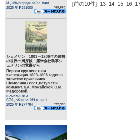
М., <Выргород> 440 c. hard
[前の10件]
13
14
15
16
1
2025 年 R281000
\68,860
シェメリン 1803～1806年の最初
の世界一周探検 露米会社執事シ
ェメリンの覚書から
Первая кругосветная
экспедиция 1803-1806 годов в
записках приказчика
Шемелина./ сост.,вступ.ст.и
коммент. К.А. Можайской, О.М.
Федоровой.
Шемелин Ф.И.
СПб., <Крига> 464 c. hard
2025 年 R277784
\22,330