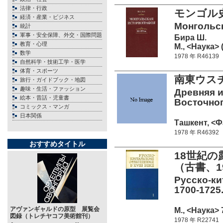
法律・行政
モンゴル史
経済・産業・ビジネス
Монгольска
統計
軍事・安全保障、外交・国際問題
Бира Ш.
教育・心理
М., <Наука> 
数学
1978 年 R46139
自然科学・技術工学・医学
体育・スポーツ
南東ウス
旅行・ガイドブック・地図
趣味・生活・ファッション
Древняя и
絵本・昔話・児童書
Восточног
コミックス・マンガ
日本関係
Ташкент, <Фа
1978 年 R46392
おすすめタイトル
18世紀の
（古書、1
Русско-кит
1700-1725.
アヴァンギャルドの原型 展覧会
М., <Наука> 
図録（トレチヤコフ美術館刊）
1978 年 R22741