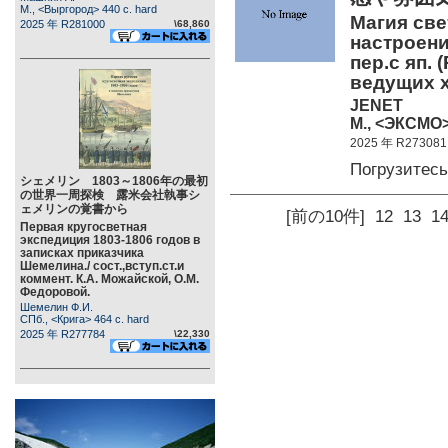
М., <Выргород> 440 c. hard
Магия све
2025 年 R281000
\68,860
настроени
пер.с яп. 
ведущих 
JENET
М., <ЭКСМО>
2025 年 R273081
Погрузитес
シェメリン 1803～1806年の最初
の世界一周探検 露米会社執事シ
ェメリンの覚書から
[前の10件]
12
13
1
Первая кругосветная
экспедиция 1803-1806 годов в
записках приказчика
Шемелина./ сост.,вступ.ст.и
коммент. К.А. Можайской, О.М.
Федоровой.
Шемелин Ф.И.
СПб., <Крига> 464 c. hard
2025 年 R277784
\22,330