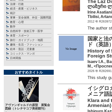
The Laz Di
法律・行政
ლაზური ლე
経済・産業・ビジネス
Irine Asatiani
統計
Tbilisi, Arta
軍事・安全保障、外交・国際問題
2012 年 R263972
教育・心理
数学
The author 
自然科学・技術工学・医学
体育・スポーツ
国家と法
旅行・ガイドブック・地図
ド（英語
趣味・生活・ファッション
絵本・昔話・児童書
History of
コミックス・マンガ
Foreign S
日本関係
Isaev I.A., B
М., <Проспек
2026 年 R282691
おすすめタイトル
This study 
イシグロ
メニア語
Klara and
Armenian)
アヴァンギャルドの原型 展覧会
図録（トレチヤコフ美術館刊）
Ishiguro Ka