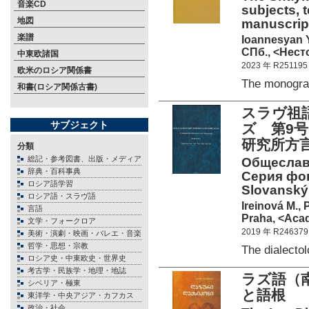
音楽CD
subjects, 
地図
manuscrip
楽譜
Ioannesyan Y
СПб., <Нест
中東欧諸国
2023 年 R251195
欧米のロシア関係書
The monogr
和書(ロシア関係古書)
スラヴ祖
サブジェクト
ズ 第9
研究所方
分類
総記・参考図書、出版・メディア
Общеславя
辞典・百科事典
Серия фон
ロシア語学習
Slovanský 
ロシア語・スラヴ語
Ireinová M., 
言語
Praha, <Acad
文学・フォークロア
2019 年 R246379
美術・演劇・映画・バレエ・音楽
哲学・思想・宗教
The dialect
ロシア史・中東欧史・世界史
考古学・民族学・地理・地誌
ラズ語（
シベリア・極東
と語根 
東洋学・中央アジア・カフカス
政治・社会