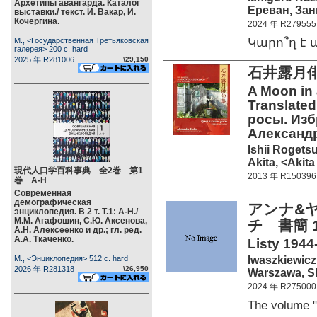
Архетипы авангарда. Каталог
Ереван, Занг
выставки./ текст. И. Вакар, И.
Кочергина.
2024 年 R279555
Կարո՞ղ է
М., <Государственная Третьяковская
галерея> 200 c. hard
2025 年 R281006
\29,150
石井露月
A Moon in 
Translated
росы. Изб
Александ
Ishii Rogets
Akita, <Akita
現代人口学百科事典 全2巻 第1
2013 年 R150396
巻 А-Н
Современная
демографическая
アンナ&
энциклопедия. В 2 т. Т.1: А-Н./
М.М. Агафошин, С.Ю. Аксенова,
チ 書簡 
А.Н. Алексеенко и др.; гл. ред.
А.А. Ткаченко.
Listy 1944-
Iwaszkiewicz 
М., <Энциклопедия> 512 c. hard
2026 年 R281318
\26,950
Warszawa, S
2024 年 R275000
The volume 