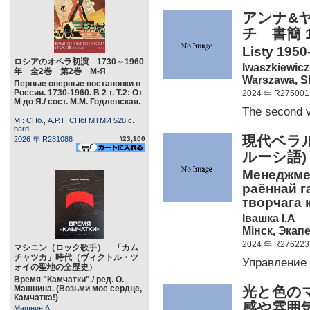
アンナ&
チ 書簡 
Listy 1950-
ロシアのオペラ初演 1730～1960
Iwaszkiewicz 
年 全2巻 第2巻 М-Я
Warszawa, S
Первые оперные постановки в
России. 1730-1960. В 2 т. Т.2: От
2024 年 R275001
М до Я./ сост. М.М. Годлевская.
The second 
М.: СПб., А.Р.Т; СПбГМТМИ 528 c.
hard
現代ベラ
2026 年 R281088
\23,100
ルーシ語)
Менеджмен
раённай г
творчага 
Iвашка I.А
Мiнск, Экап
2024 年 R276223
マシニン（ロック歌手） 「カム
チャツカ」時代（ヴィクトル・ツ
Управление
ォイの聖地の全歴史）
Время "Камчатки"./ ред. О.
Машнина. (Возьми мое сердце,
光と色の
Камчатка!)
感や雰囲気
Машнин А.