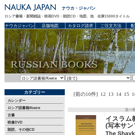
ナウカ・ジャパン
ロシア書籍・新聞雑誌・映画DVD・朗読CD・地図、他 在庫15000タイトル
ナウカジャパン
店舗地図
カタログ請求
ご注文方法
配
カテゴリー
[前の10件]
12
13
14
15
1
カレンダー
ロシア語書籍/Книги
並べ
古書
イスラム
映像DVD
(写本サ
朗読、その他CD
The Shaykh