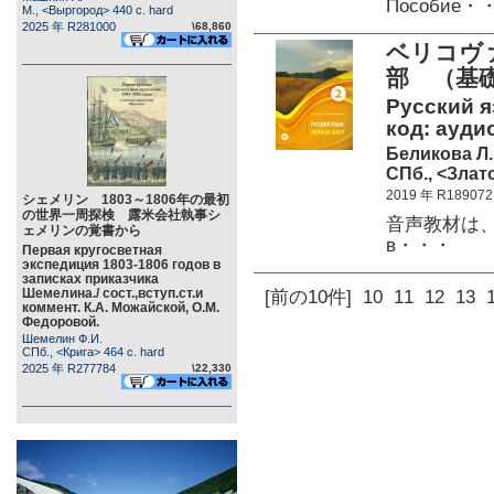
Пособие・
М., <Выргород> 440 c. hard
2025 年 R281000
\68,860
ベリコヴ
部 （基
Русский яз
код: аудио
Беликова Л.
СПб., <Злато
2019 年 R189072
シェメリン 1803～1806年の最初
の世界一周探検 露米会社執事シ
音声教材は、
ェメリンの覚書から
в・・・
Первая кругосветная
экспедиция 1803-1806 годов в
записках приказчика
Шемелина./ сост.,вступ.ст.и
[前の10件]
10
11
12
13
коммент. К.А. Можайской, О.М.
Федоровой.
Шемелин Ф.И.
СПб., <Крига> 464 c. hard
2025 年 R277784
\22,330