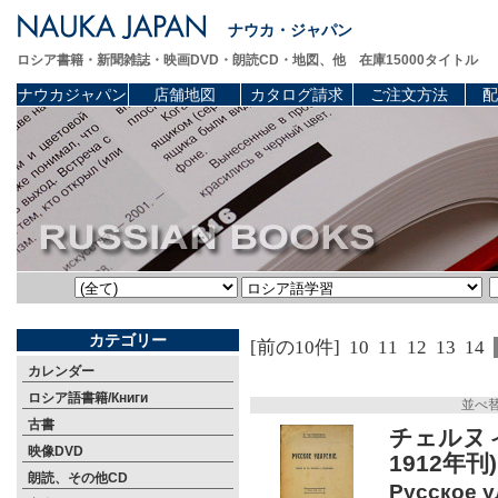
ナウカ・ジャパン
ロシア書籍・新聞雑誌・映画DVD・朗読CD・地図、他 在庫15000タイトル
ナウカジャパン
店舗地図
カタログ請求
ご注文方法
配
カテゴリー
[前の10件]
10
11
12
13
14
カレンダー
ロシア語書籍/Книги
並べ
古書
チェルヌ
映像DVD
1912年刊)
朗読、その他CD
Русское у