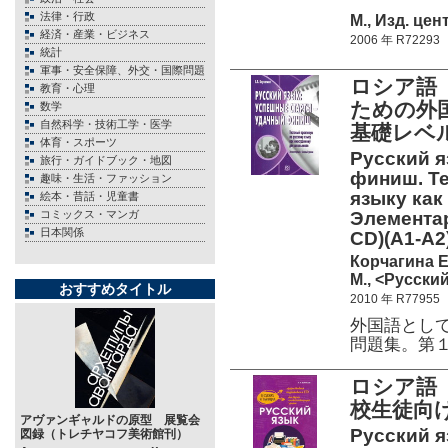
法律・行政
М., Изд. цен
経済・産業・ビジネス
2006 年 R72293
統計
軍事・安全保障、外交・国際問題
ロシア語
教育・心理
ための外
数学
自然科学・技術工学・医学
基礎レベ
体育・スポーツ
Русский я
旅行・ガイドブック・地図
финиш. Те
趣味・生活・ファッション
языку как
絵本・昔話・児童書
コミックス・マンガ
Элементар
日本関係
CD)(А1-А2)
Корчагина Е
М., <Русский
おすすめタイトル
2010 年 R77955
外国語とし
問題集。第
ロシア語
校生徒向け
アヴァンギャルドの原型 展覧会
Русский я
図録（トレチヤコフ美術館刊）