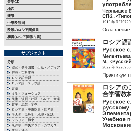
音楽CD
употребле
地図
Чернышев В
СПб., <Типо
楽譜
1912 年 R270720
中東欧諸国
Оглавление
欧米のロシア関係書
和書(ロシア関係古書)
ロシア語
Русское с
サブジェクト
Мелентьева 
М., <Русский
分類
2022 年 R226956
総記・参考図書、出版・メディア
辞典・百科事典
Практикум 
ロシア語学習
ロシア語・スラヴ語
ロシアの
言語
合学習教
文学・フォークロア
美術・演劇・映画・バレエ・音楽
Русское с
哲学・思想・宗教
русскому 
ロシア史・中東欧史・世界史
Элементар
考古学・民族学・地理・地誌
Учебное п
シベリア・極東
Московки
東洋学・中央アジア・カフカス
政治・社会