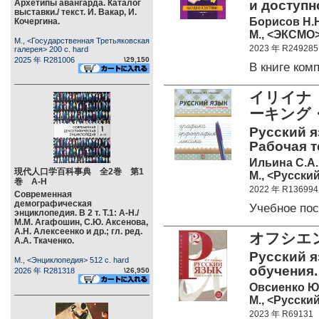
Архетипы авангарда. Каталог
и доступн
выставки./ текст. И. Вакар, И.
Борисов Н.
Кочергина.
М., <ЭКСМО> 
М., <Государственная Третьяковская
2023 年 R249285
галерея> 200 c. hard
2025 年 R281006
\29,150
В книге ко
イリイナ
ーキング
Русский я
Рабочая те
Ильина С.А.
現代人口学百科事典 全2巻 第1
М., <Русский
巻 А-Н
2022 年 R136994
Современная
демографическая
Учебное по
энциклопедия. В 2 т. Т.1: А-Н./
М.М. Агафошин, С.Ю. Аксенова,
А.Н. Алексеенко и др.; гл. ред.
オフシエ
А.А. Ткаченко.
Русский я
М., <Энциклопедия> 512 c. hard
обучения. 
2026 年 R281318
\26,950
Овсиенко Ю.
М., <Русский
2023 年 R69131