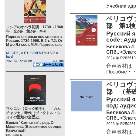
Учебник ад
ベリコヴ
部 第1検
ロシアのオペラ初演 1730～1960
年 全2巻 第2巻 М-Я
Русский яз
Первые оперные постановки в
code: Ауд
России. 1730-1960. В 2 т. Т.2: От
М до Я./ сост. М.М. Годлевская.
Беликова Л.
СПб., <Злато
М.: СПб., А.Р.Т; СПбГМТМИ 528 c.
hard
2024 年 R283619
2026 年 R281088
\23,100
音声教材は
Пособие・
ベリコヴ
部 （基
Русский яз
код: аудио
マシニン（ロック歌手） 「カム
Беликова Л.
チャツカ」時代（ヴィクトル・ツ
ォイの聖地の全歴史）
СПб., <Злато
Время "Камчатки"./ ред. О.
2023 年 R250351
Машнина. (Возьми мое сердце,
Камчатка!)
音声教材は
Машнин А.