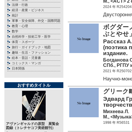
М., <АСТ> 2 
法律・行政
2024 年 R254204
経済・産業・ビジネス
Двусторонн
統計
軍事・安全保障、外交・国際問題
ボグダー
教育・心理
数学
ぶとやせ
自然科学・技術工学・医学
Рассказ А
体育・スポーツ
(поэтика 
旅行・ガイドブック・地図
издание.
趣味・生活・ファッション
絵本・昔話・児童書
Богданова О
コミックス・マンガ
СПб., РГПУ и
日本関係
2021 年 R250702
Научно-мон
おすすめタイトル
グリーク
Эдвард Гр
творчеств
Михеева Л.
М., <Музыка>
1998 年 R56531
アヴァンギャルドの原型 展覧会
図録（トレチヤコフ美術館刊）