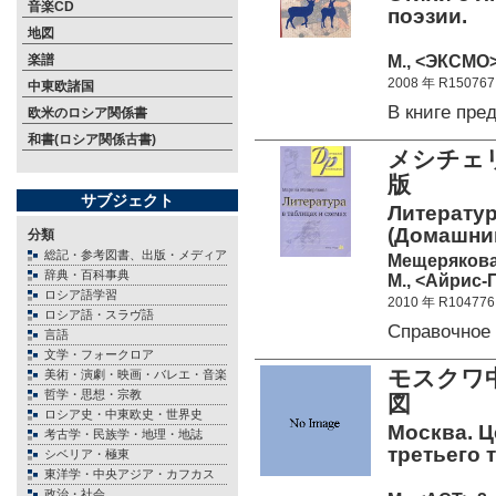
音楽CD
поэзии.
地図
М., <ЭКСМО>
楽譜
2008 年 R150767
中東欧諸国
В книге пр
欧米のロシア関係書
和書(ロシア関係古書)
メシチェ
版
サブジェクト
Литератур
(Домашни
分類
総記・参考図書、出版・メディア
Мещерякова
辞典・百科事典
М., <Айрис-П
ロシア語学習
2010 年 R104776
ロシア語・スラヴ語
Справочное
言語
文学・フォークロア
モスクワ
美術・演劇・映画・バレエ・音楽
哲学・思想・宗教
図
ロシア史・中東欧史・世界史
Москва. Ц
考古学・民族学・地理・地誌
третьего 
シベリア・極東
東洋学・中央アジア・カフカス
政治・社会