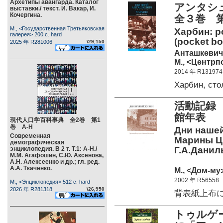
Архетипы авангарда. Каталог
アンタシ
выставки./ текст. И. Вакар, И.
Кочергина.
全３巻 
М., <Государственная Третьяковская
Харбин: р
галерея> 200 c. hard
(pocket bo
2025 年 R281006
\29,150
Анташкевич
М., <Центрп
2014 年 R131974
Харбин, ст
活動記録
館年表
現代人口学百科事典 全2巻 第1
巻 А-Н
Дни нашей
Современная
Марины Цв
демографическая
Г.А.Даниль
энциклопедия. В 2 т. Т.1: А-Н./
М.М. Агафошин, С.Ю. Аксенова,
А.Н. Алексеенко и др.; гл. ред.
А.А. Ткаченко.
М., <Дом-му
2002 年 R56558
М., <Энциклопедия> 512 c. hard
2026 年 R281318
\26,950
背表紙上布にキズ
トゥルゲ