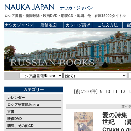
ナウカ・ジャパン
ロシア書籍・新聞雑誌・映画DVD・朗読CD・地図、他 在庫15000タイトル
ナウカジャパン
店舗地図
カタログ請求
ご注文方法
配
カテゴリー
[前の10件]
9
10
11
12
1
カレンダー
ロシア語書籍/Книги
並べ
古書
愛の詩集 
映像DVD
世紀 （
朗読、その他CD
Стихи о л