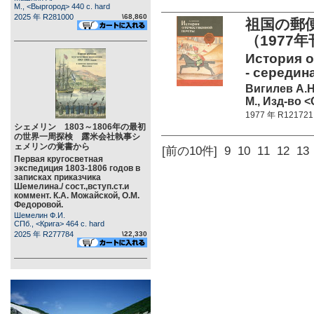
М., <Выргород> 440 c. hard
2025 年 R281000
\68,860
祖国の郵便
（1977
История от
- середина
Вигилев А.Н
М., Изд-во <
1977 年 R121721
シェメリン 1803～1806年の最初
の世界一周探検 露米会社執事シ
ェメリンの覚書から
[前の10件]
9
10
11
12
13
Первая кругосветная
экспедиция 1803-1806 годов в
записках приказчика
Шемелина./ сост.,вступ.ст.и
коммент. К.А. Можайской, О.М.
Федоровой.
Шемелин Ф.И.
СПб., <Крига> 464 c. hard
2025 年 R277784
\22,330