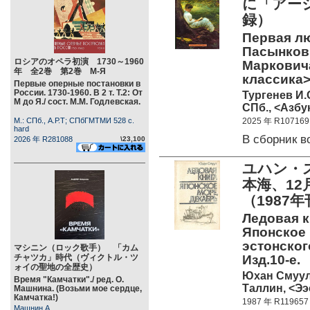
に「アー
録）
Первая лю
Пасынков /
ロシアのオペラ初演 1730～1960
Марковича
年 全2巻 第2巻 М-Я
классика>
Первые оперные постановки в
России. 1730-1960. В 2 т. Т.2: От
Тургенев И.
М до Я./ сост. М.М. Годлевская.
СПб., <Азбук
М.: СПб., А.Р.Т; СПбГМТМИ 528 c.
2025 年 R107169
hard
В сборник 
2026 年 R281088
\23,100
ユハン・
本海、1
（1987
Ледовая к
Японское 
эстонског
マシニン（ロック歌手） 「カム
チャツカ」時代（ヴィクトル・ツ
Изд.10-е.
ォイの聖地の全歴史）
Юхан Смуу
Время "Камчатки"./ ред. О.
Таллин, <Ээ
Машнина. (Возьми мое сердце,
Камчатка!)
1987 年 R119657
Машнин А.