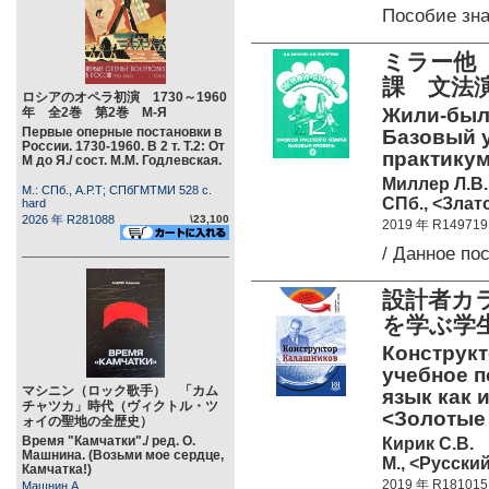
Пособие зн
ミラー他
課 文法
ロシアのオペラ初演 1730～1960
Жили-были
年 全2巻 第2巻 М-Я
Первые оперные постановки в
Базовый 
России. 1730-1960. В 2 т. Т.2: От
практикум.
М до Я./ сост. М.М. Годлевская.
Миллер Л.В.
М.: СПб., А.Р.Т; СПбГМТМИ 528 c.
СПб., <Злато
hard
2026 年 R281088
\23,100
2019 年 R149719
/ Данное п
設計者カ
を学ぶ学
Конструкт
учебное 
マシニン（ロック歌手） 「カム
язык как 
チャツカ」時代（ヴィクトル・ツ
<Золотые
ォイの聖地の全歴史）
Время "Камчатки"./ ред. О.
Кирик С.В.
Машнина. (Возьми мое сердце,
М., <Русский
Камчатка!)
2019 年 R181015
Машнин А.