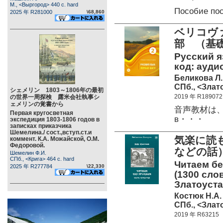
М., <Выргород> 440 c. hard
Пособие по
2025 年 R281000
\68,860
ベリコヴ
部 （基
Русский яз
код: аудио
Беликова Л.
СПб., <Злато
シェメリン 1803～1806年の最初
2019 年 R189072
の世界一周探検 露米会社執事シ
ェメリンの覚書から
音声教材は、
Первая кругосветная
в・・・
экспедиция 1803-1806 годов в
записках приказчика
Шемелина./ сост.,вступ.ст.и
気楽に読
коммент. К.А. Можайской, О.М.
Федоровой.
などの話
Шемелин Ф.И.
СПб., <Крига> 464 c. hard
Читаем бе
2025 年 R277784
\22,330
(1300 слов
Златоуста
Костюк Н.А.
СПб., <Злато
2019 年 R63215