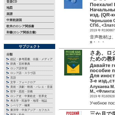
音楽CD
Поехали! 
地図
Начальный 
楽譜
изд. (QR-
中東欧諸国
Чернышов С
СПб., <Злато
欧米のロシア関係書
2019 年 R190867
和書(ロシア関係古書)
音声教材は、
я・・・
サブジェクト
さあ、ロ
分類
ための教
総記・参考図書、出版・メディア
辞典・百科事典
Давайте г
ロシア語学習
пособие п
ロシア語・スラヴ語
Для иност
言語
3-е изд.,с
文学・フォークロア
Алукаева М.
美術・演劇・映画・バレエ・音楽
М., <Флинта>
哲学・思想・宗教
ロシア史・中東欧史・世界史
2019 年 R160928
考古学・民族学・地理・地誌
Учебное по
シベリア・極東
東洋学・中央アジア・カフカス
三か月で
政治・社会