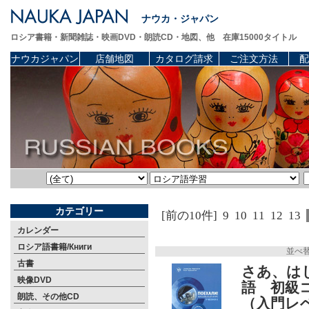
ナウカ・ジャパン
ロシア書籍・新聞雑誌・映画DVD・朗読CD・地図、他 在庫15000タイトル
ナウカジャパン
店舗地図
カタログ請求
ご注文方法
配
カテゴリー
[前の10件]
9
10
11
12
13
カレンダー
ロシア語書籍/Книги
並べ
古書
さあ、は
映像DVD
語 初級
朗読、その他CD
（入門レ