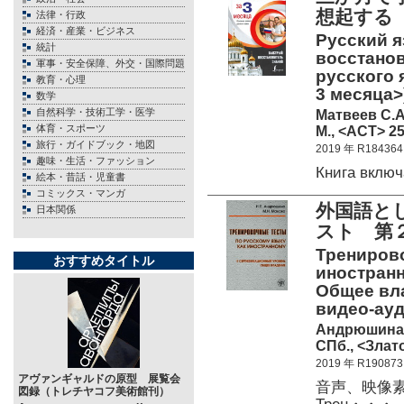
想起する
法律・行政
経済・産業・ビジネス
Русский я
統計
восстанов
軍事・安全保障、外交・国際問題
русского 
教育・心理
3 месяца>
数学
自然科学・技術工学・医学
Матвеев С.А
体育・スポーツ
М., <АСТ> 25
旅行・ガイドブック・地図
2019 年 R184364
趣味・生活・ファッション
Книга вклю
絵本・昔話・児童書
コミックス・マンガ
外国語と
日本関係
スト 第
Тренирово
おすすめタイトル
иностранн
Общее влад
видео-ау
Андрюшина Н
СПб., <Злато
2019 年 R190873
アヴァンギャルドの原型 展覧会
音声、映像
図録（トレチヤコフ美術館刊）