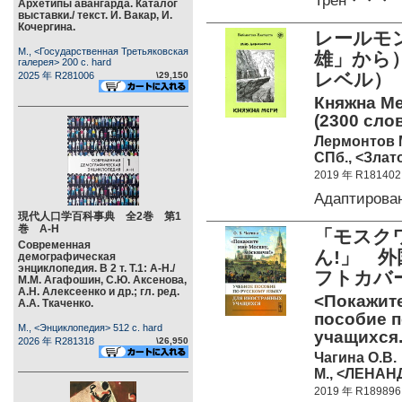
Трен・・・
Архетипы авангарда. Каталог
выставки./ текст. И. Вакар, И.
Кочергина.
レールモ
М., <Государственная Третьяковская
雄」から）
галерея> 200 c. hard
レベル）
2025 年 R281006
\29,150
Княжна Ме
(2300 слов
Лермонтов 
СПб., <Злато
2019 年 R181402
Адаптирова
現代人口学百科事典 全2巻 第1
巻 А-Н
「モスク
Современная
ん!」 
демографическая
энциклопедия. В 2 т. Т.1: А-Н./
フトカバー
М.М. Агафошин, С.Ю. Аксенова,
А.Н. Алексеенко и др.; гл. ред.
<Покажите
А.А. Ткаченко.
пособие п
М., <Энциклопедия> 512 c. hard
учащихся. 
2026 年 R281318
\26,950
Чагина О.В.
М., <ЛЕНАНД
2019 年 R189896