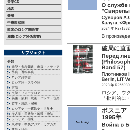
音楽CD
О службе 
地図
"Свирепый
楽譜
Суворов А.
Калуга, <Фр
中東欧諸国
2024 年 R271832
欧米のロシア関係書
В произвед
和書(ロシア関係古書)
破局に直
サブジェクト
Перед лиц
(Philosop
分類
Band 57)
総記・参考図書、出版・メディア
辞典・百科事典
Плотников Н.
ロシア語学習
Berlin, LIT V
ロシア語・スラヴ語
2023 年 R256030
言語
ロシア、ウ
文学・フォークロア
「批判的に
美術・演劇・映画・バレエ・音楽
哲学・思想・宗教
ロシア史・中東欧史・世界史
ボスニア
考古学・民族学・地理・地誌
1995年
シベリア・極東
Война в Б
東洋学・中央アジア・カフカス
政治・社会