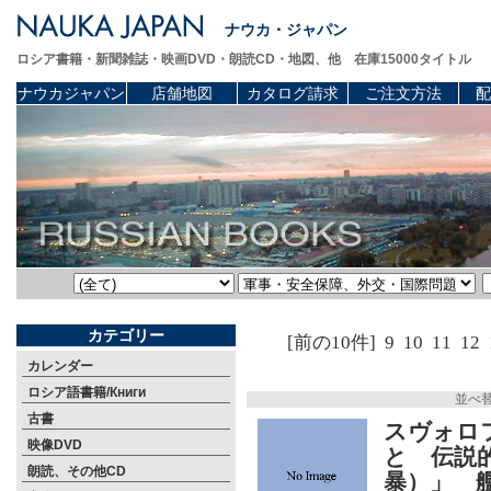
ナウカ・ジャパン
ロシア書籍・新聞雑誌・映画DVD・朗読CD・地図、他 在庫15000タイトル
ナウカジャパン
店舗地図
カタログ請求
ご注文方法
配
カテゴリー
[前の10件]
9
10
11
12
カレンダー
ロシア語書籍/Книги
並べ
古書
スヴォロフ
映像DVD
と 伝説
朗読、その他CD
暴）」 