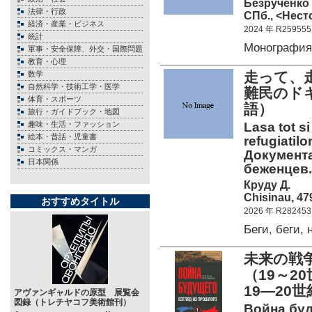
Безрученко 
法律・行政
СПб., <Нест
経済・産業・ビジネス
2024 年 R259555
統計
Монография
軍事・安全保障、外交・国際問題
教育・心理
走って、
数学
自然科学・技術工学・医学
難民のド
体育・スポーツ
語）
旅行・ガイドブック・地図
趣味・生活・ファッション
Lasa tot si
絵本・昔話・児童書
refugiatil
コミックス・マンガ
Документ
日本関係
беженцев. 
Круду Д.
Chisinau, 47
おすすめタイトル
2026 年 R282453
Беги, беги
未来の戦
（19～
19―20
アヴァンギャルドの原型 展覧会
図録（トレチヤコフ美術館刊）
Война буд