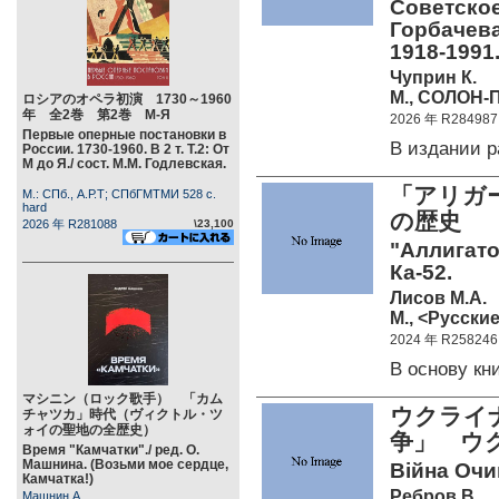
Советское
Горбачева
1918-1991
Чуприн К.
М., СОЛОН-П
ロシアのオペラ初演 1730～1960
年 全2巻 第2巻 М-Я
2026 年 R284987
Первые оперные постановки в
В издании 
России. 1730-1960. В 2 т. Т.2: От
М до Я./ сост. М.М. Годлевская.
「アリガー
М.: СПб., А.Р.Т; СПбГМТМИ 528 c.
hard
の歴史
2026 年 R281088
\23,100
"Аллигато
Ка-52.
Лисов М.А.
М., <Русские
2024 年 R258246
В основу к
マシニン（ロック歌手） 「カム
ウクライ
チャツカ」時代（ヴィクトル・ツ
ォイの聖地の全歴史）
争」 ウ
Время "Камчатки"./ ред. О.
Машнина. (Возьми мое сердце,
Війна Очи
Камчатка!)
Ребров В.
Машнин А.