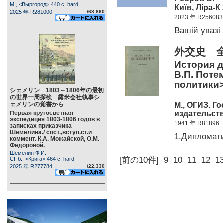
М., <Выргород> 440 c. hard
Київ, Ліра-К 
2025 年 R281000
\68,860
2023 年 R256083
Вашій уваз
外交史 全
История д
В.П. Поте
политики
シェメリン 1803～1806年の最初
の世界一周探検 露米会社執事シ
М., ОГИЗ. Г
ェメリンの覚書から
издательств
Первая кругосветная
экспедиция 1803-1806 годов в
1941 年 R81896
записках приказчика
Шемелина./ сост.,вступ.ст.и
1.Дипломат
коммент. К.А. Можайской, О.М.
Федоровой.
Шемелин Ф.И.
[前の10件]
9
10
11
12
1
СПб., <Крига> 464 c. hard
2025 年 R277784
\22,330