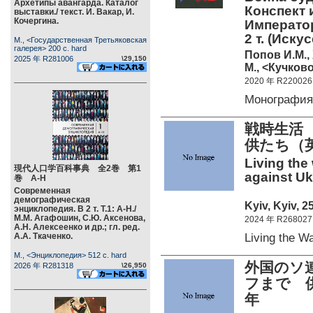
Архетипы авангарда. Каталог
Конспект 
выставки./ текст. И. Вакар, И.
Кочергина.
Император
2 т. (Иску
М., <Государственная Третьяковская
галерея> 200 c. hard
Попов И.М.,
2025 年 R281006
\29,150
М., <Кучково
2020 年 R220026
Монография
戦時生活
供たち（
Living the
現代人口学百科事典 全2巻 第1
against Uk
巻 А-Н
Современная
демографическая
Kyiv, Kyiv, 2
энциклопедия. В 2 т. Т.1: А-Н./
М.М. Агафошин, С.Ю. Аксенова,
2024 年 R268027
А.Н. Алексеенко и др.; гл. ред.
Living the W
А.А. Ткаченко.
М., <Энциклопедия> 512 c. hard
外国のソ
2026 年 R281318
\26,950
フまで 供
年