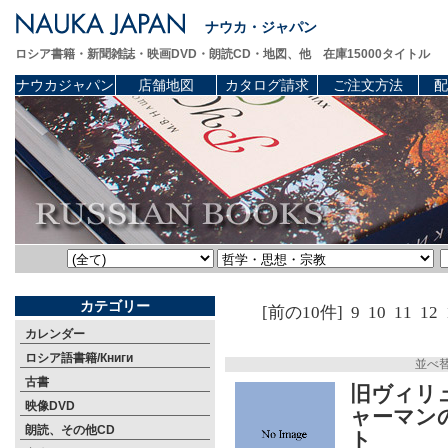
ナウカ・ジャパン
ロシア書籍・新聞雑誌・映画DVD・朗読CD・地図、他 在庫15000タイトル
ナウカジャパン
店舗地図
カタログ請求
ご注文方法
配
カテゴリー
[前の10件]
9
10
11
12
カレンダー
ロシア語書籍/Книги
並べ
古書
旧ヴィリ
映像DVD
ャーマン
朗読、その他CD
ト