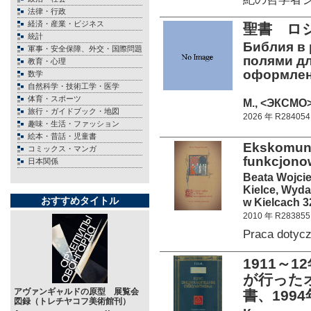
法律・行政
経済・産業・ビジネス
聖書 ロ
統計
Библия в 
軍事・安全保障、外交・国際問題
полями дл
教育・心理
оформлен
数学
自然科学・技術工学・医学
体育・スポーツ
М., <ЭКСМО>
旅行・ガイドブック・地図
2026 年 R284054
趣味・生活・ファッション
絵本・昔話・児童書
Ekskomuni
コミックス・マンガ
funkcjono
日本関係
Beata Wojci
Kielce, Wyd
おすすめタイトル
w Kielcach 3
2010 年 R283855
Praca dotyc
1911～1
が行った
アヴァンギャルドの原型 展覧会
書、199
図録（トレチヤコフ美術館刊）