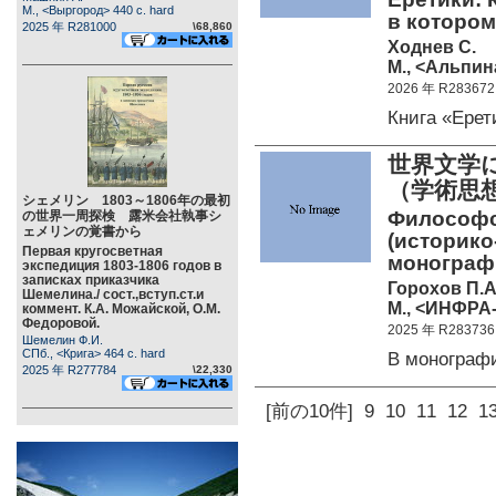
М., <Выргород> 440 c. hard
в котором
2025 年 R281000
\68,860
Ходнев С.
М., <Альпин
2026 年 R283672
Книга «Ере
世界文学
（学術
シェメリン 1803～1806年の最初
Философс
の世界一周探検 露米会社執事シ
ェメリンの覚書から
(историко
Первая кругосветная
монографи
экспедиция 1803-1806 годов в
записках приказчика
Горохов П.А
Шемелина./ сост.,вступ.ст.и
М., <ИНФРА-
коммент. К.А. Можайской, О.М.
Федоровой.
2025 年 R283736
Шемелин Ф.И.
СПб., <Крига> 464 c. hard
В монограф
2025 年 R277784
\22,330
[前の10件]
9
10
11
12
1