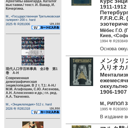
Курс энци
Архетипы авангарда. Каталог
выставки./ текст. И. Вакар, И.
1911-1912 
Кочергина.
Петербург
М., <Государственная Третьяковская
F.F.R.C.R.
галерея> 200 c. hard
эзотерич
2025 年 R281006
\29,150
Мёбес Г.О. (Г
Киев, <Софи
1994 年 R283849
Основа окк
メンタリズ
入りオカル
現代人口学百科事典 全2巻 第1
巻 А-Н
Ментализм
Современная
ежемесяч
демографическая
оккультно
энциклопедия. В 2 т. Т.1: А-Н./
М.М. Агафошин, С.Ю. Аксенова,
1906-1907 г
А.Н. Алексеенко и др.; гл. ред.
А.А. Ткаченко.
М., РИПОЛ 38
М., <Энциклопедия> 512 c. hard
2026 年 R281318
\26,950
1995 年 R283850
B издание 