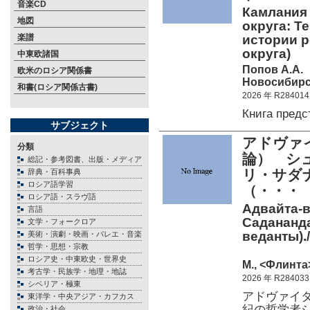
音楽CD
Камлания
地図
округа: Те
楽譜
истории 
округа)
中東欧諸国
Попов А.А.
欧米のロシア関係書
Новосибирск
和書(ロシア関係古書)
2026 年 R284014
Книга пред
サブジェクト
アドヴァ
分類
論） シ
総記・参考図書、出版・メディア
リ・サダ
辞典・百科事典
ロシア語学習
（・・・
ロシア語・スラヴ語
Адвайта-в
言語
Садананда
文学・フォークロア
веданты)./
美術・演劇・映画・バレエ・音楽
哲学・思想・宗教
ロシア史・中東欧史・世界史
М., <Флинта>
考古学・民族学・地理・地誌
2026 年 R284033
シベリア・極東
アドヴァイ
東洋学・中央アジア・カフカス
紀の哲学者
政治・社会