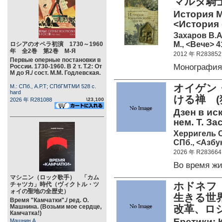
マルタ騎士
История М
<История 
Захаров В.А
М., <Вече> 4
ロシアのオペラ初演 1730～1960
年 全2巻 第2巻 М-Я
2012 年 R283852
Первые оперные постановки в
Монография
России. 1730-1960. В 2 т. Т.2: От
М до Я./ сост. М.М. Годлевская.
オイゲン・
М.: СПб., А.Р.Т; СПбГМТМИ 528 c.
hard
ける禅 (
2026 年 R281088
\23,100
Дзен в ис
нем. Т. З
Херригель О
СПб., <Азбук
2026 年 R283664
Во время ж
マシニン（ロック歌手） 「カム
ホドネフ
チャツカ」時代（ヴィクトル・ツ
ォイの聖地の全歴史）
生きる世
Время "Камчатки"./ ред. О.
Машнина. (Возьми мое сердце,
改革、ロ
Камчатка!)
Еретики: 
Машнин А.