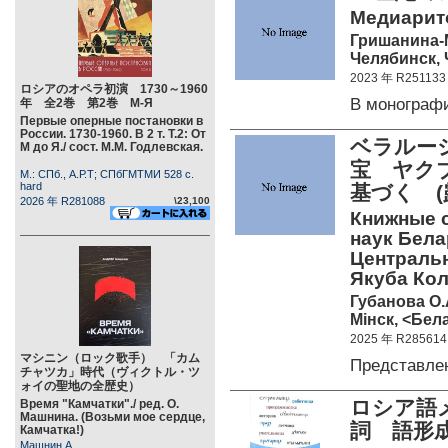
Медиарито
Гришанина-
Челябинск, 
2023 年 R251133
ロシアのオペラ初演 1730～1960
В монограф
年 全2巻 第2巻 М-Я
Первые оперные постановки в
России. 1730-1960. В 2 т. Т.2: От
ベラルー
М до Я./ сост. М.М. Годлевская.
宝 ヤク
М.: СПб., А.Р.Т; СПбГМТМИ 528 c.
hard
基づく 
2026 年 R281088
\23,100
Книжные 
наук Бела
Централь
Якуба Кола
Губанова О.
Мiнск, <Бела
2025 年 R285614
マシニン（ロック歌手） 「カム
Представле
チャツカ」時代（ヴィクトル・ツ
ォイの聖地の全歴史）
ロシア語
Время "Камчатки"./ ред. О.
Машнина. (Возьми мое сердце,
詞 語形
Камчатка!)
Машнин А.