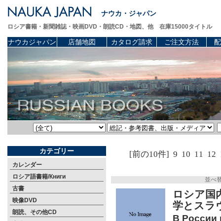
ナウカ・ジャパン
ロシア書籍・新聞雑誌・映画DVD・朗読CD・地図、他 在庫15000タイトル
ナウカジャパン
店舗地図
カタログ請求
ご注文方法
配
カテゴリー
[前の10件]
9
10
11
12
カレンダー
ロシア語書籍/Книги
並べ
古書
ロシア国
映像DVD
学とスラ
朗読、その他CD
В России 