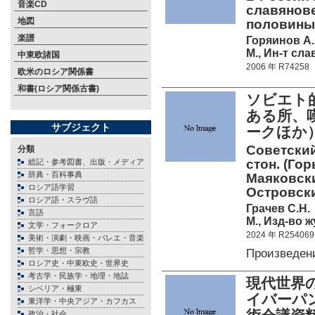
音楽CD
славянове
地図
половины 
楽譜
Горяинов А.
М., Ин-т сл
中東欧諸国
2006 年 R74258
欧米のロシア関係書
和書(ロシア関係古書)
ソビエト
ある所、
サブジェクト
ークほか
Советский
分類
стон. (Гор
総記・参考図書、出版・メディア
辞典・百科事典
Маяковски
ロシア語学習
Островск
ロシア語・スラヴ語
Грачев С.Н.
言語
М., Изд-во ж
文学・フォークロア
2024 年 R254069
美術・演劇・映画・バレエ・音楽
哲学・思想・宗教
Произведен
ロシア史・中東欧史・世界史
考古学・民族学・地理・地誌
現代世界
シベリア・極東
イバーパ
東洋学・中央アジア・カフカス
政治・社会