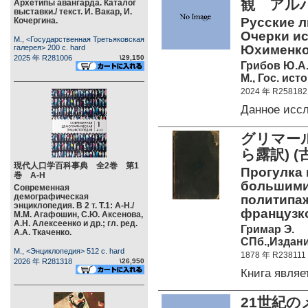
観 アル
Архетипы авангарда. Каталог
выставки./ текст. И. Вакар, И.
Русские л
Кочергина.
Очерки ис
М., <Государственная Третьяковская
Юхименко
галерея> 200 c. hard
2025 年 R281006
\29,150
Грибов Ю.А
М., Гос. ист
2024 年 R258182
Данное исс
グリマール(
ら露訳) (
現代人口学百科事典 全2巻 第1
Прогулка 
巻 А-Н
большими
Современная
демографическая
политипаж
энциклопедия. В 2 т. Т.1: А-Н./
французко
М.М. Агафошин, С.Ю. Аксенова,
А.Н. Алексеенко и др.; гл. ред.
Гримар Э.
А.А. Ткаченко.
СПб.,Издани
М., <Энциклопедия> 512 c. hard
1878 年 R238111
2026 年 R281318
\26,950
Книга явля
21世紀