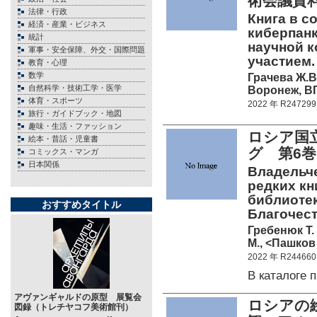
術会議資
法律・行政
Книга в с
経済・産業・ビジネス
киберпанк
統計
научной 
軍事・安全保障、外交・国際問題
участием.
教育・心理
数学
Грачева Ж.В.
自然科学・技術工学・医学
Воронеж, В
体育・スポーツ
2022 年 R247299
旅行・ガイドブック・地図
趣味・生活・ファッション
ロシア国
絵本・昔話・児童書
グ 第6
コミックス・マンガ
日本関係
Владельче
редких кн
библиотеки
おすすめタイトル
Благочест
Гребенюк Т. 
М., <Пашков
2022 年 R244660
В каталоге
アヴァンギャルドの原型 展覧会
ロシアの絵
図録（トレチヤコフ美術館刊）