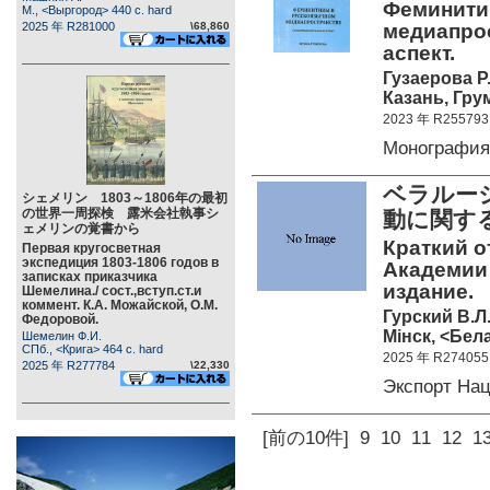
Феминити
М., <Выргород> 440 c. hard
2025 年 R281000
\68,860
медиапро
аспект.
Гузаерова Р.
Казань, Грум
2023 年 R255793
Монографи
ベラルー
シェメリン 1803～1806年の最初
の世界一周探検 露米会社執事シ
動に関す
ェメリンの覚書から
Краткий о
Первая кругосветная
экспедиция 1803-1806 годов в
Академии 
записках приказчика
издание.
Шемелина./ сост.,вступ.ст.и
коммент. К.А. Можайской, О.М.
Гурский В.Л
Федоровой.
Мiнск, <Бела
Шемелин Ф.И.
СПб., <Крига> 464 c. hard
2025 年 R274055
2025 年 R277784
\22,330
Экспорт На
[前の10件]
9
10
11
12
1