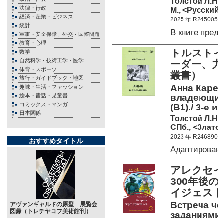
Толстой Л.Н
法律・行政
М., <Русский
経済・産業・ビジネス
2025 年 R245005
統計
В книге пр
軍事・安全保障、外交・国際問題
教育・心理
トルスト
数学
自然科学・技術工学・医学
ーダー、
体育・スポーツ
叢書）
旅行・ガイドブック・地図
Анна Каре
趣味・生活・ファッション
絵本・昔話・児童書
владеющих
コミックス・マンガ
(B1)./ 3-е
日本関係
Толстой Л.Н
СПб., <Злато
2023 年 R246890
おすすめタイトル
Адаптирова
アレクセイ
300年
イジェス
Встреча ч
アヴァンギャルドの原型 展覧会
図録（トレチヤコフ美術館刊）
заданиями