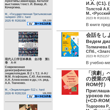
Архетипы авангарда. Каталог
И.А. (С1)
выставки./ текст. И. Вакар, И.
Кочергина.
Толстой А.К
М., <Русский
М., <Государственная Третьяковская
галерея> 200 c. hard
2023 年 R161631
2025 年 R281006
\29,150
В книге пр
会話をし
Ведем диа
Толмачева 
СПб., <Злато
2023 年 R251157
現代人口学百科事典 全2巻 第1
В учебно-м
巻 А-Н
Современная
демографическая
「演劇」
энциклопедия. В 2 т. Т.1: А-Н./
М.М. Агафошин, С.Ю. Аксенова,
の授業の場
А.Н. Алексеенко и др.; гл. ред.
А.А. Ткаченко.
ROM付）
М., <Энциклопедия> 512 c. hard
Приглашае
2026 年 R281318
\26,950
уроков по
(+CD-ROM)
Тодорова Р.