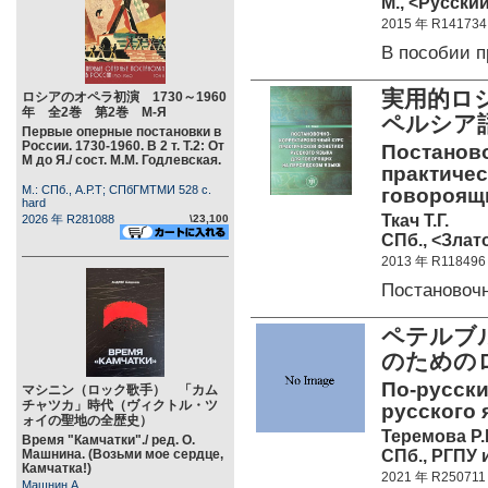
М., <Русский
2015 年 R141734
В пособии 
実用的ロ
ロシアのオペラ初演 1730～1960
年 全2巻 第2巻 М-Я
ペルシア
Первые оперные постановки в
России. 1730-1960. В 2 т. Т.2: От
Постанов
М до Я./ сост. М.М. Годлевская.
практичес
М.: СПб., А.Р.Т; СПбГМТМИ 528 c.
говороящи
hard
Ткач Т.Г.
2026 年 R281088
\23,100
СПб., <Злато
2013 年 R118496
Постановоч
ペテルブ
のための
По-русски
マシニン（ロック歌手） 「カム
チャツカ」時代（ヴィクトル・ツ
русского 
ォイの聖地の全歴史）
Теремова Р.
Время "Камчатки"./ ред. О.
СПб., РГПУ и
Машнина. (Возьми мое сердце,
Камчатка!)
2021 年 R250711
Машнин А.