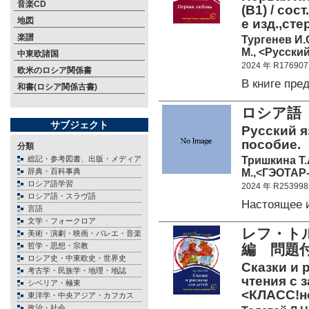
音楽CD
(B1) / сос
地図
е изд.,ст
楽譜
Тургенев И.
М., <Русский
中東欧諸国
2024 年 R176907
欧米のロシア関係書
В книге пр
和書(ロシア関係古書)
ロシア語
サブジェクト
Русский я
пособие.
分類
Тришкина Т.А
総記・参考図書、出版・メディア
М.,<ГЭОТАР-
辞典・百科事典
ロシア語学習
2024 年 R253998
ロシア語・スラヴ語
Настоящее 
言語
文学・フォークロア
レフ・ト
美術・演劇・映画・バレエ・音楽
哲学・思想・宗教
編 問題
ロシア史・中東欧史・世界史
Сказки и 
考古学・民族学・地理・地誌
чтения с з
シベリア・極東
<КЛАСС!но
東洋学・中央アジア・カフカス
政治・社会