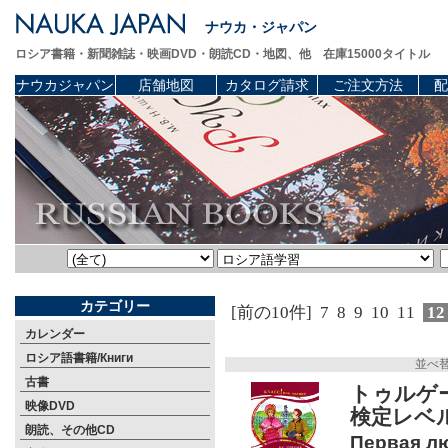
ナウカ・ジャパン
ロシア書籍・新聞雑誌・映画DVD・朗読CD・地図、他 在庫15000タイトル
ナウカジャパン
店舗地図
カタログ請求
ご注文方法
配
カテゴリー
[前の10件]
7
8
9
10
11
1
カレンダー
ロシア語書籍/Книги
並べ
古書
トゥルゲ
映像DVD
検定レベ
朗読、その他CD
Первая лю