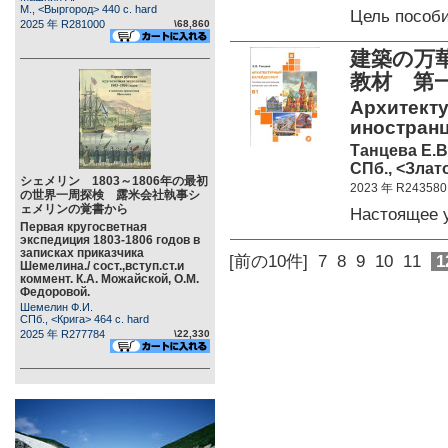
М., <Выргород> 440 c. hard
Цель пособ
2025 年 R281000
\68,860
建築の万
教材 第
Архитекту
иностранц
Танцева Е.В
СПб., <Злато
シェメリン 1803～1806年の最初
2023 年 R243580
の世界一周探検 露米会社執事シ
ェメリンの覚書から
Настоящее 
Первая кругосветная
экспедиция 1803-1806 годов в
записках приказчика
[前の10件]
7
8
9
10
11
1
Шемелина./ сост.,вступ.ст.и
коммент. К.А. Можайской, О.М.
Федоровой.
Шемелин Ф.И.
СПб., <Крига> 464 c. hard
2025 年 R277784
\22,330