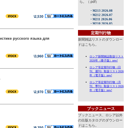
ら。（.pdf）
\2,530
定期刊行物
истике русского языка для
新聞雑誌リストのダウンロー
ドはこちら。
\3,960
）
.
\2,970
ブックニュース
ブックニュース、ロシア以外
の出版カタログのダウンロー
ドはこちら。
\9,350