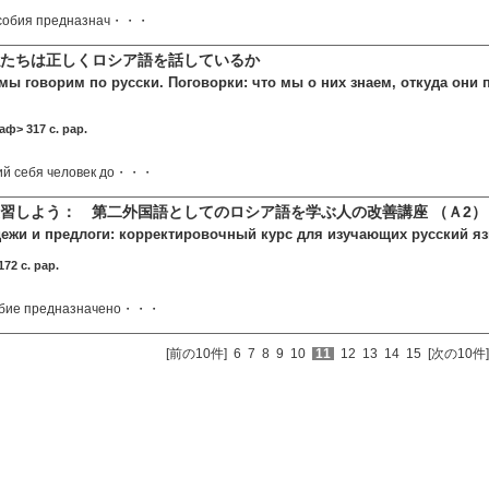
особия предназнач・・・
たちは正しくロシア語を話しているか
мы говорим по русски. Поговорки: что мы о них знаем, откуда они 
ф> 317 c. pap.
ий себя человек до・・・
習しよう： 第二外国語としてのロシア語を学ぶ人の改善講座 （Ａ2）
жи и предлоги: корректировочный курс для изучающих русский язык 
72 c. pap.
обие предназначено・・・
[前の10件]
6
7
8
9
10
11
12
13
14
15
[次の10件]