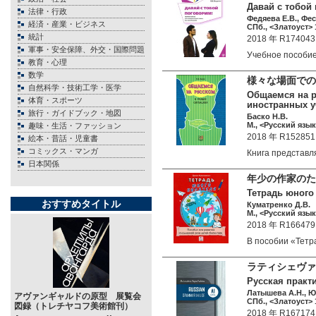
Давай с тобой 
法律・行政
Федяева Е.В., Фес
経済・産業・ビジネス
СПб., <Златоуст> 1
統計
2018 年 R174043
軍事・安全保障、外交・国際問題
Учебное пособи
教育・心理
数学
様々な場面での
自然科学・技術工学・医学
Общаемся на р
体育・スポーツ
иностранных уч
旅行・ガイドブック・地図
Баско Н.В.
М., <Русский язык
趣味・生活・ファッション
2018 年 R152851
絵本・昔話・児童書
コミックス・マンガ
Книга представ
日本関係
年少の作家のた
Тетрадь юного
おすすめタイトル
Куматренко Д.В.
М., <Русский язык
2018 年 R166479
В пособии «Тет
ラティシェヴァ
Русская практ
Латышева А.Н., Ю
アヴァンギャルドの原型 展覧会
СПб., <Златоуст> 1
図録（トレチヤコフ美術館刊）
2018 年 R167174