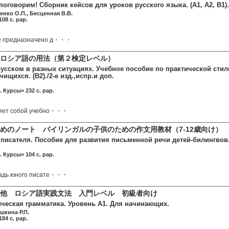
поговорим! Сборник кейсов для уроков русского языка. (A1, A2, B1).
енко О.П., Бесценная В.В.
08 c. pap.
е предназначено д・・・
ロシア語の用法（第２検定レベル）
усском в разных ситуациях. Учебное пособие по практической стил
ищихся. (B2)./2-е изд.,испр.и доп.
. Курсы> 232 c. pap.
ляет собой учебно・・・
めのノート バイリンガルの子供のための作文用教材（7-12歳向け
 писателя. Пособие для развития письменной речи детей-билингвов
. Курсы> 104 c. pap.
радь юного писате・・・
他 ロシア語実践文法 入門レベル 初級者向け
ическая грамматика. Уровень А1. Для начинающих.
шкина Р.П.
84 c. pap.