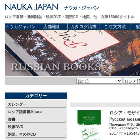
ナウカ・ジャパン
ロシア書籍・新聞雑誌・映画DVD・朗読CD・地図、他 在庫15000タイトル
ナウカジャパン
店舗地図
カタログ請求
ご注文方法
配
カテゴリー
カレンダー
ロシア語書籍/Книги
ロシア・モザイ
Русская мозаик
古書
Парецкая М.Э., Ш
映像DVD
СПб., <Златоуст> 1
2017 年 R165448
朗読、その他CD