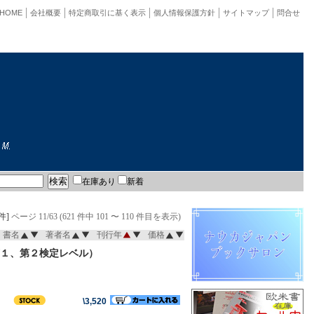
HOME
会社概要
特定商取引に基く表示
個人情報保護方針
サイトマップ
問合せ
在庫あり
新着
件]
ページ 11/63 (621 件中 101 〜 110 件目を表示)
書名
著者名
刊行年
価格
１、第２検定レベル）
\3,520