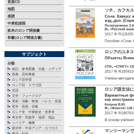
音楽CD
地図
ソチ、カフカス
楽譜
Сочи. Кавказ: 
изд.,доп. (Сер
中東欧諸国
Потапурченко З.Н
М., <Русский язык
欧米のロシア関係書
2017 年 R118205
和書(ロシア関係古書)
Пособие «Сочи.
ロシアのユネス
サブジェクト
Объекты Всеми
分類
СПб., <СПбГУ> 130
総記・参考図書、出版・メディア
2017 年 R165910
辞典・百科事典
Учебно-методич
ロシア語学習
ロシア語・スラヴ語
ロシア語文法に
言語
Вариантные фо
文学・フォークロア
как иностранн
美術・演劇・映画・バレエ・音楽
Копров В.Ю.
哲学・思想・宗教
М., <Флинта> 136 c
ロシア史・中東欧史・世界史
2017 年 R180763
考古学・民族学・地理・地誌
В основу учебн
シベリア・極東
東洋学・中央アジア・カフカス
マンツーマンで
政治・社会