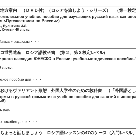
地方案内 （ＤＶＤ付）（ロシアを旅しよう・シリーズ） （第一検定
комплексное учебное пособие для изучающих русский язык как иностр
ия <Путешествием по России>)
., Булыгина И.Л.
. Курсы> 48 c. pap.
 Кавказ» рассказы・・・
コ世界遺産 ロシア語教科書 (第２、第３検定レベル)
рного наследия ЮНЕСКО в России: учебно-методическое пособие./ с
 c. pap.
еское пособие для・・・
おけるヴァリアント形態 外国人学生のための教科書 （「外国語とし
рмы в русской грамматике: учебное пособие для занятий с иностра
ый)
. pap.
ого пособия для и・・・
ちょっと話しましょう ロシア語レッスンの47のケース（入門レベル