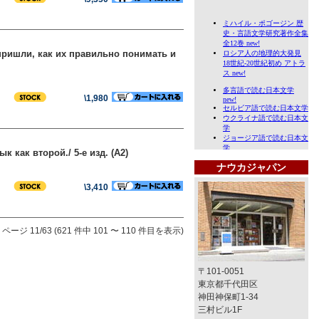
пришли, как их правильно понимать и
\1,980
как второй./ 5-е изд. (A2)
ナウカジャパン
\3,410
ページ 11/63 (621 件中 101 〜 110 件目を表示)
〒101-0051
東京都千代田区
神田神保町1-34
三村ビル1F