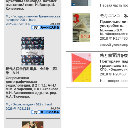
Архетипы авангарда. Каталог
выставки./ текст. И. Вакар, И.
Первая часть п
Кочергина.
モキエンコ 私
М., <Государственная Третьяковская
галерея> 200 c. hard
Правильно ли 
2025 年 R281006
\29,150
употреблять.
Мокиенко В.М.
М., <Центрполигра
2018 年 R174490
Любой уважающ
格と前置詞を復
Повторяем паде
Ермаченкова В.С.
現代人口学百科事典 全2巻 第1
СПб., <Златоуст> 1
巻 А-Н
2018 年 R90463
Современная
Настоящее пос
демографическая
энциклопедия. В 2 т. Т.1: А-Н./
М.М. Агафошин, С.Ю. Аксенова,
А.Н. Алексеенко и др.; гл. ред.
А.А. Ткаченко.
М., <Энциклопедия> 512 c. hard
2026 年 R281318
\26,950