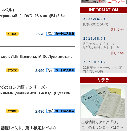
レベル）
INFORMATION
анный. (+ DVD. 23 мин.)(B1)./ 3-е
\3,520
ост. Л.Б. Волкова, М.Ф. Лужковская.
\2,090
リテラ
てのロシア語」シリーズ）
нными учащимися. 1-е изд. (Русский
\2,090
出版情報カタログ「リテ
、基礎レベル、第１検定レベル）
ラ」のダウンロードはこち