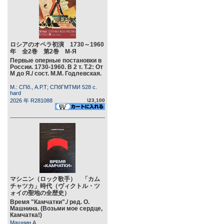
ロシアのオペラ初演 1730～1960
年 全2巻 第2巻 М-Я
Первые оперные постановки в
России. 1730-1960. В 2 т. Т.2: От
М до Я./ сост. М.М. Годлевская.
М.: СПб., А.Р.Т; СПбГМТМИ 528 c.
hard
2026 年 R281088
\23,100
マシニン（ロック歌手） 「カム
チャツカ」時代（ヴィクトル・ツ
ォイの聖地の全歴史）
Время "Камчатки"./ ред. О.
Машнина. (Возьми мое сердце,
Камчатка!)
Машнин А.