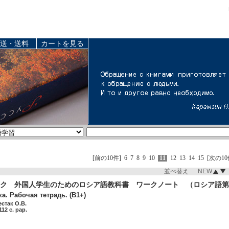
送・送料
カートを見る
[前の10件]
6
7
8
9
10
11
12
13
14
15
[次の10
並べ替え NEW
ク 外国人学生のためのロシア語教科書 ワークノート （ロシア語第
а. Рабочая тетрадь. (B1+)
естак О.В.
12 c. pap.