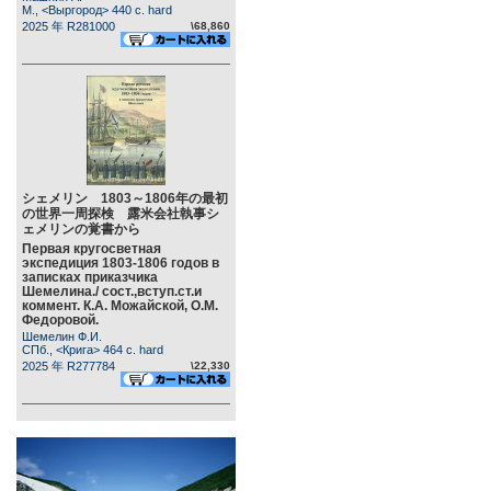
М., <Выргород> 440 c. hard
2025 年 R281000
\68,860
シェメリン 1803～1806年の最初
の世界一周探検 露米会社執事シ
ェメリンの覚書から
Первая кругосветная
экспедиция 1803-1806 годов в
записках приказчика
Шемелина./ сост.,вступ.ст.и
коммент. К.А. Можайской, О.М.
Федоровой.
Шемелин Ф.И.
СПб., <Крига> 464 c. hard
2025 年 R277784
\22,330