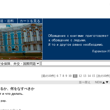
送・送料
カートを見る
[前の10件]
6
7
8
9
10
11
12
13
14
15
[次の10件
並べ替え NEW
るか、何をなすべきか
 и что делать.
 pap.