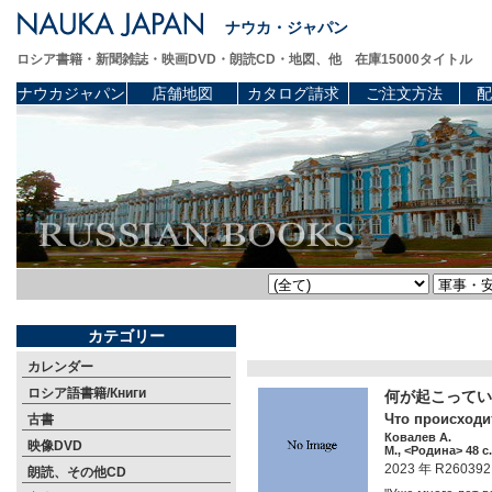
ナウカ・ジャパン
ロシア書籍・新聞雑誌・映画DVD・朗読CD・地図、他 在庫15000タイトル
ナウカジャパン
店舗地図
カタログ請求
ご注文方法
配
カテゴリー
カレンダー
ロシア語書籍/Книги
何が起こってい
Что происходит
古書
Ковалев А.
映像DVD
М., <Родина> 48 c.
2023 年 R260392
朗読、その他CD