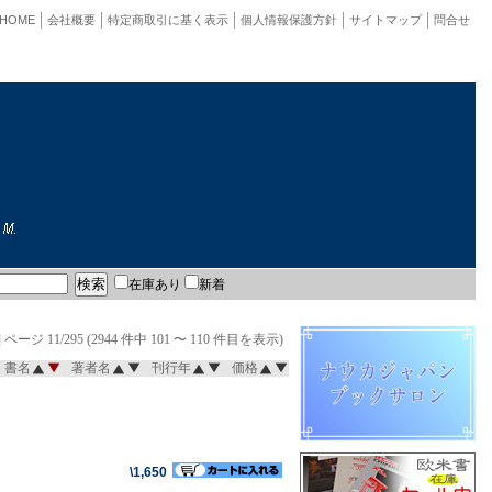
HOME
会社概要
特定商取引に基く表示
個人情報保護方針
サイトマップ
問合せ
在庫あり
新着
]
ページ 11/295 (2944 件中 101 〜 110 件目を表示)
書名
著者名
刊行年
価格
\1,650