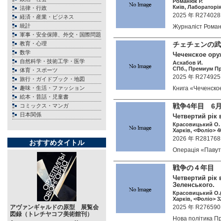
Романюк Р.
Київ, Лабораторія
法律・行政
2025 年 R274028
経済・産業・ビジネス
統計
Журналіст Рома
軍事・安全保障、外交・国際問題
教育・心理
チェチェンの武
数学
Чеченское оруж
自然科学・技術工学・医学
Асхабов И.
СПб., Премиум Пре
体育・スポーツ
2025 年 R274925
旅行・ガイドブック・地図
趣味・生活・ファッション
Книга «Чеченск
絵本・昔話・児童書
戦争4年目 6
コミックス・マンガ
日本関係
Четвертий рік 
Красовицький О.
Харкiв, <Фоліо> 40
2026 年 R281768
おすすめタイトル
Операція «Паву
戦争の４年目 
Четвертий рік 
Зеленського.
Красовицький О.(
Харкiв, <Фолiо> 32
アヴァンギャルドの原型 展覧会
2025 年 R276590
図録（トレチヤコフ美術館刊）
Нова політика