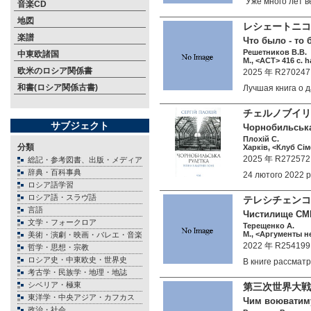
"Уже много лет
音楽CD
地図
レシェートニコ
楽譜
Что было - то
Решетников В.В.
中東欧諸国
М., <АСТ> 416 c. h
欧米のロシア関係書
2025 年 R270247
和書(ロシア関係古書)
Лучшая книга о
チェルノブイリ
サブジェクト
Чорнобильська р
Плохій C.
分類
Харків, <Клуб Сім
2025 年 R272572
総記・参考図書、出版・メディア
辞典・百科事典
24 лютого 2022 
ロシア語学習
ロシア語・スラヴ語
テレシチェン
言語
Чистилище СМЕ
文学・フォークロア
Терещенко А.
М., <Аргументы не
美術・演劇・映画・バレエ・音楽
2022 年 R254199
哲学・思想・宗教
ロシア史・中東欧史・世界史
В книге рассма
考古学・民族学・地理・地誌
シベリア・極東
第三次世界大戦
東洋学・中央アジア・カフカス
Чим воюватимут
政治・社会