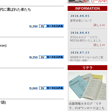
INFORMATION
 時代に選ばれた者たち
\5,390
ian)
\9,350
リテラ
\5,060
語)
出版情報カタログ「リテ
ラ」のダウンロードはこち