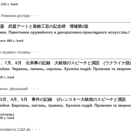
 232 c. hard
н Романюк дослідж・・・
器 武器アートと装飾工芸の記念碑 増補第2版
ие. Памятники оружейного и декоративно-прикладного искусства./ 2
сс 460 c. hard
ое оружие» посвящ・・・
月、7月、8月 出来事の記録 大統領のスピーチと演説 (ウクライナ
війни. Червень, липень, серпень. Хроніка подій. Промови та зверне
0 c. hard
тина», фінальний ・・・
3月、4月、5月 事件の記録 ゼレンスキー大統領のスピーチと演説
війни. Березень, квітень, травень. Хроніка подій. Промови та зве
упоряд.)
0 c. hard
 Президента США До・・・