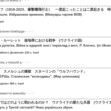
 ведётся война З・・・
フ（1919-2023、爆撃機飛行士） 一度起こったことは二度起きる
 было. Избранники времени. (Мемуары героев ВОВ)
ard
 дальних бомбарди・・・
・ルーレット 核地帯における戦争 (ウクライナ語)
улетка. Війна в ядерній зоні./ переклад.з англ. Р. Клочко. (in Ukrain
ейного Дозвілля> 224 c. hard
року, у перший д・・・
コ スメルシュの煉獄 スターリンの「ウルフハウンド」
РШа. Сталинские "волкодавы". (Мир шпионажа)
дели> 384 c. hard
триваются важнейш・・・
ではどのように戦われるのか？ ウクライナの新たな兵器 (ウクライナ
ь у Третій світовій? Нова українська зброя.