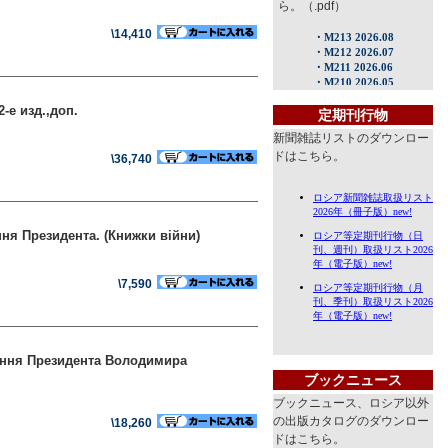
ら。（.pdf）
\14,410
-е изд.,доп.
定期刊行物
新聞雑誌リストのダウンロー
ドはこちら。
\36,740
語)
ння Президента. (Книжки війни)
\7,590
рнення Президента Володимира
ブックニュース
ブックニュース、ロシア以外
の出版カタログのダウンロー
\18,260
ドはこちら。