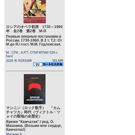
ロシアのオペラ初演 1730～1960
年 全2巻 第2巻 М-Я
Первые оперные постановки в
России. 1730-1960. В 2 т. Т.2: От
М до Я./ сост. М.М. Годлевская.
М.: СПб., А.Р.Т; СПбГМТМИ 528 c.
hard
2026 年 R281088
\23,100
マシニン（ロック歌手） 「カム
チャツカ」時代（ヴィクトル・ツ
ォイの聖地の全歴史）
Время "Камчатки"./ ред. О.
Машнина. (Возьми мое сердце,
Камчатка!)
Машнин А.