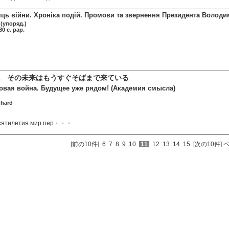
яць війни. Хроніка подій. Промови та звернення Президента Володи
(упоряд.)
0 c. pap.
 その未来はもうすぐそばまで来ている
овая война. Будущее уже рядом! (Академия смысла)
 hard
есятилетия мир пер・・・
[前の10件]
6
7
8
9
10
11
12
13
14
15
[次の10件]
ペ