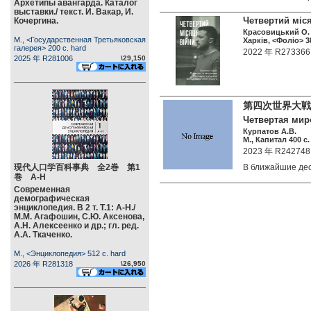
Архетипы авангарда. Каталог
выставки./ текст. И. Вакар, И.
Четвертий міс
Кочергина.
Красовицький О. 
М., <Государственная Третьяковская
Харкiв, <Фоліо> 38
галерея> 200 c. hard
2022 年 R273366
2025 年 R281006
\29,150
第四次世界大戦
Четвертая мир
Курпатов А.В.
М., Капитал 400 c.
2023 年 R242748
現代人口学百科事典 全2巻 第1
В ближайшие д
巻 А-Н
Современная
демографическая
энциклопедия. В 2 т. Т.1: А-Н./
М.М. Агафошин, С.Ю. Аксенова,
А.Н. Алексеенко и др.; гл. ред.
А.А. Ткаченко.
М., <Энциклопедия> 512 c. hard
2026 年 R281318
\26,950