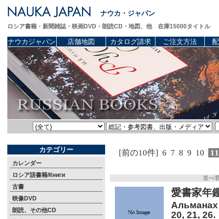
ナウカ・ジャパン
ロシア書籍・新聞雑誌・映画DVD・朗読CD・地図、他 在庫15000タイトル
ナウカジャパン
店舗地図
カタログ請求
ご注文方法
配
カテゴリー
[前の10件]
6
7
8
9
10
1
カレンダー
ロシア語書籍/Книги
並べ
古書
愛書家年鑑 
映像DVD
Альманах б
朗読、その他CD
20, 21, 26.