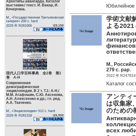
Архетипы авангарда. Каталог
Юбилейное 
выставки./ текст. И. Вакар, И.
Кочергина.
学術文献
М., <Государственная Третьяковская
галерея> 200 c. hard
よる202
2025 年 R281006
\29,150
Аннотиро
литератур
финансов
ответстве
М., Россий
279 c. pap.
現代人口学百科事典 全2巻 第1
2022 年 R247814
巻 А-Н
Каталог со
Современная
демографическая
энциклопедия. В 2 т. Т.1: А-Н./
М.М. Агафошин, С.Ю. Аксенова,
アンティ
А.Н. Алексеенко и др.; гл. ред.
は収集家
А.А. Ткаченко.
のための
М., <Энциклопедия> 512 c. hard
2026 年 R281318
\26,950
Антикварн
коллекцио
всех люби