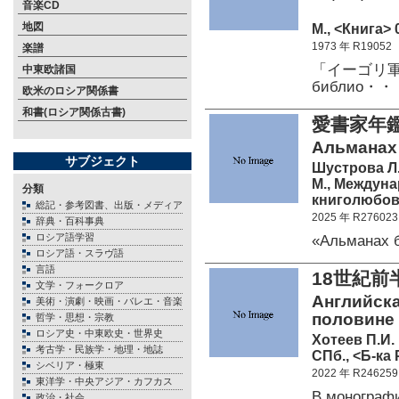
音楽CD
地図
М., <Книга> 0
1973 年 R19052
楽譜
「イーゴリ軍記
中東欧諸国
библио・・
欧米のロシア関係書
和書(ロシア関係古書)
愛書家年鑑
Альманах
サブジェクト
Шустрова Л.В
М., Междун
分類
книголюбов 
総記・参考図書、出版・メディア
2025 年 R276023
辞典・百科事典
ロシア語学習
«Альманах
ロシア語・スラヴ語
言語
18世紀
文学・フォークロア
Английска
美術・演劇・映画・バレエ・音楽
половине 
哲学・思想・宗教
ロシア史・中東欧史・世界史
Хотеев П.И.
考古学・民族学・地理・地誌
СПб., <Б-ка
シベリア・極東
2022 年 R246259
東洋学・中央アジア・カフカス
В монограф
政治・社会