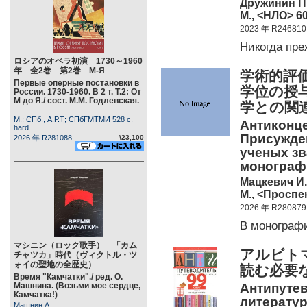
Дружинин П
М., <НЛО> 60
2023 年 R246810
Никогда пр
ロシアのオペラ初演 1730～1960
年 全2巻 第2巻 М-Я
学術的評
Первые оперные постановки в
学位の授
России. 1730-1960. В 2 т. Т.2: От
М до Я./ сост. М.М. Годлевская.
学との関
М.: СПб., А.Р.Т; СПбГМТМИ 528 c.
Антиконце
hard
Присужден
2026 年 R281088
\23,100
ученых зв
монограф
Мацкевич И.
М., <Проспек
2026 年 R280879
В монограф
マシニン（ロック歌手） 「カム
アルビト
チャツカ」時代（ヴィクトル・ツ
ォイの聖地の全歴史）
読む必要
Время "Камчатки"./ ред. О.
Машнина. (Возьми мое сердце,
Антипуте
Камчатка!)
литературе
Машнин А.