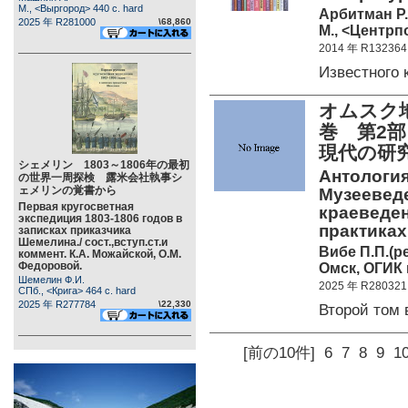
М., <Выргород> 440 c. hard
Арбитман Р.
2025 年 R281000
\68,860
М., <Центрп
2014 年 R132364
Известного
オムスク
巻 第2
現代の研
シェメリン 1803～1806年の最初
Антология
の世界一周探検 露米会社執事シ
ェメリンの覚書から
Музееведе
Первая кругосветная
краеведе
экспедиция 1803-1806 годов в
практиках
записках приказчика
Шемелина./ сост.,вступ.ст.и
Вибе П.П.(ре
коммент. К.А. Можайской, О.М.
Федоровой.
Омск, ОГИК 
Шемелин Ф.И.
2025 年 R280321
СПб., <Крига> 464 c. hard
2025 年 R277784
\22,330
Второй том
[前の10件]
6
7
8
9
1