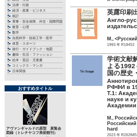
法律・行政
経済・産業・ビジネス
英露印刷
統計
Англо-рус
軍事・安全保障、外交・国際問題
издательс
教育・心理
数学
М., <Русский
自然科学・技術工学・医学
体育・スポーツ
1993 年 R18452
旅行・ガイドブック・地図
趣味・生活・ファッション
学術文献
絵本・昔話・児童書
よる199
コミックス・マンガ
日本関係
国の歴史
Аннотиров
РФФИ в 199
おすすめタイトル
Т.1: Акад
науке и к
Академи
М., Россий
Российский
hard
アヴァンギャルドの原型 展覧会
図録（トレチヤコフ美術館刊）
2023 年 R262685