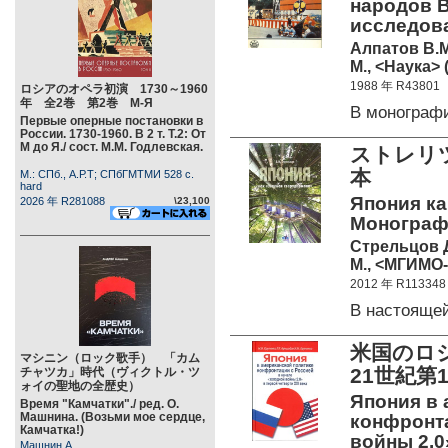
народов В
исследов
Алпатов В.М
М., <Наука> 
1988 年 R43801
ロシアのオペラ初演 1730～1960
年 全2巻 第2巻 М-Я
В монограф
Первые оперные постановки в
России. 1730-1960. В 2 т. Т.2: От
М до Я./ сост. М.М. Годлевская.
ストレリ
本
М.: СПб., А.Р.Т; СПбГМТМИ 528 c.
hard
Япония ка
2026 年 R281088
\23,100
Монограф
Стрельцов Д
М., <МГИМО-
2012 年 R113348
В настоящ
米国のロ
マシニン（ロック歌手） 「カム
21世紀第
チャツカ」時代（ヴィクトル・ツ
ォイの聖地の全歴史）
Япония в 
Время "Камчатки"./ ред. О.
Машнина. (Возьми мое сердце,
конфронта
Камчатка!)
войны 2.0
Машнин А.