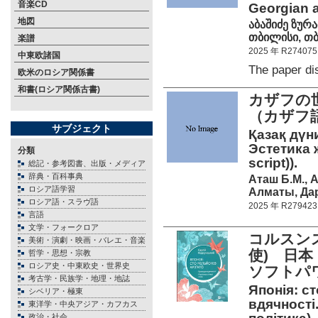
音楽CD
Georgian a
地図
აბაშიძე ზურა
თბილისი, თბ
楽譜
2025 年 R274075
中東欧諸国
The paper d
欧米のロシア関係書
和書(ロシア関係古書)
カザフの
（カザフ
サブジェクト
Қазақ дүн
Эстетика ж
分類
script)).
総記・参考図書、出版・メディア
辞典・百科事典
Аташ Б.М., 
ロシア語学習
Алматы, Дар
ロシア語・スラヴ語
2025 年 R279423
言語
文学・フォークロア
コルスン
美術・演劇・映画・バレエ・音楽
使) 日
哲学・思想・宗教
ロシア史・中東欧史・世界史
ソフトパ
考古学・民族学・地理・地誌
Японія: ст
シベリア・極東
вдячності.
東洋学・中央アジア・カフカス
政治・社会