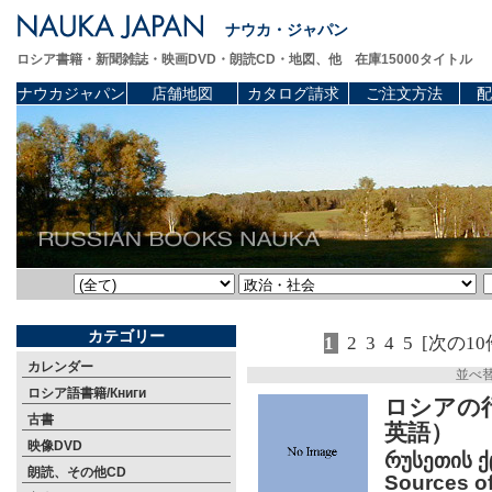
ナウカ・ジャパン
ロシア書籍・新聞雑誌・映画DVD・朗読CD・地図、他 在庫15000タイトル
ナウカジャパン
店舗地図
カタログ請求
ご注文方法
配
カテゴリー
1
2
3
4
5
[次の10
カレンダー
並べ
ロシア語書籍/Книги
ロシアの行
古書
英語）
映像DVD
რუსეთის ქ
朗読、その他CD
Sources of