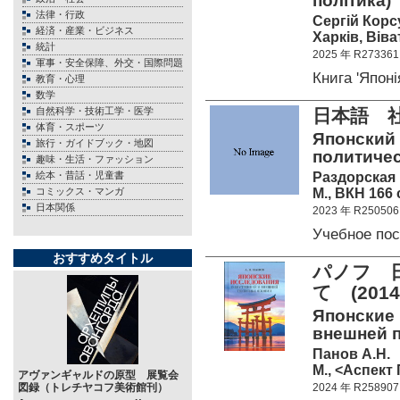
політика)
法律・行政
Сергій Кор
経済・産業・ビジネス
Харків, Віва
統計
2025 年 R273361
軍事・安全保障、外交・国際問題
Книга 'Япон
教育・心理
数学
自然科学・技術工学・医学
日本語 
体育・スポーツ
Японский
旅行・ガイドブック・地図
политичес
趣味・生活・ファッション
Раздорская 
絵本・昔話・児童書
М., ВКН 166 
コミックス・マンガ
日本関係
2023 年 R250506
Учебное по
おすすめタイトル
パノフ 
て (20
Японские 
внешней п
Панов А.Н.
М., <Аспект 
アヴァンギャルドの原型 展覧会
図録（トレチヤコフ美術館刊）
2024 年 R258907