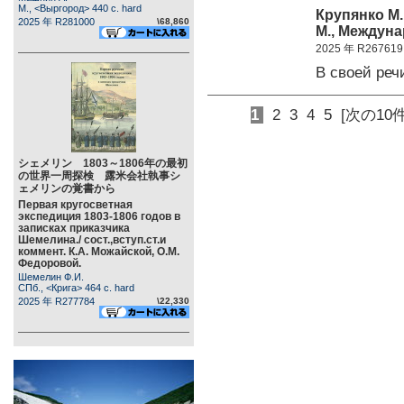
М., <Выргород> 440 c. hard
Крупянко М.
2025 年 R281000
\68,860
М., Междуна
2025 年 R267619
В своей ре
1
2
3
4
5
[次の10件
シェメリン 1803～1806年の最初
の世界一周探検 露米会社執事シ
ェメリンの覚書から
Первая кругосветная
экспедиция 1803-1806 годов в
записках приказчика
Шемелина./ сост.,вступ.ст.и
коммент. К.А. Можайской, О.М.
Федоровой.
Шемелин Ф.И.
СПб., <Крига> 464 c. hard
2025 年 R277784
\22,330