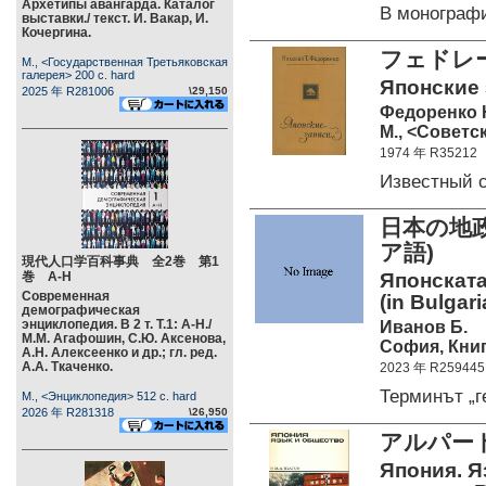
Архетипы авангарда. Каталог
В моногра
выставки./ текст. И. Вакар, И.
Кочергина.
フェドレ
М., <Государственная Третьяковская
галерея> 200 c. hard
Японские 
2025 年 R281006
\29,150
Федоренко Н
М., <Советс
1974 年 R35212
Известный 
日本の地
ア語)
現代人口学百科事典 全2巻 第1
巻 А-Н
Японската
Современная
(in Bulgari
демографическая
энциклопедия. В 2 т. Т.1: А-Н./
Иванов Б.
М.М. Агафошин, С.Ю. Аксенова,
София, Книг
А.Н. Алексеенко и др.; гл. ред.
А.А. Ткаченко.
2023 年 R259445
Терминът „
М., <Энциклопедия> 512 c. hard
2026 年 R281318
\26,950
アルパー
Япония. Я