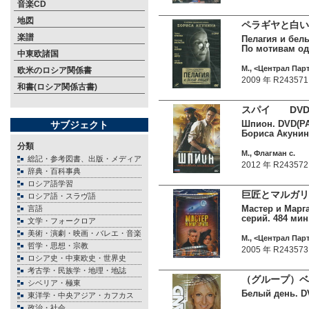
音楽CD
地図
ペラギヤと白い
楽譜
Пелагия и белы
По мотивам од
中東欧諸国
М., <Централ Пар
欧米のロシア関係書
2009 年 R243571
和書(ロシア関係古書)
スパイ DVD
Шпион. DVD(PAL
サブジェクト
Бориса Акуни
分類
М., Флагман c.
総記・参考図書、出版・メディア
2012 年 R243572
辞典・百科事典
ロシア語学習
巨匠とマルガリ
ロシア語・スラヴ語
Мастер и Марга
言語
серий. 484 мин.
文学・フォークロア
美術・演劇・映画・バレエ・音楽
М., <Централ Пар
哲学・思想・宗教
2005 年 R243573
ロシア史・中東欧史・世界史
考古学・民族学・地理・地誌
（グループ）ベー
シベリア・極東
Белый день. DVD
東洋学・中央アジア・カフカス
政治・社会