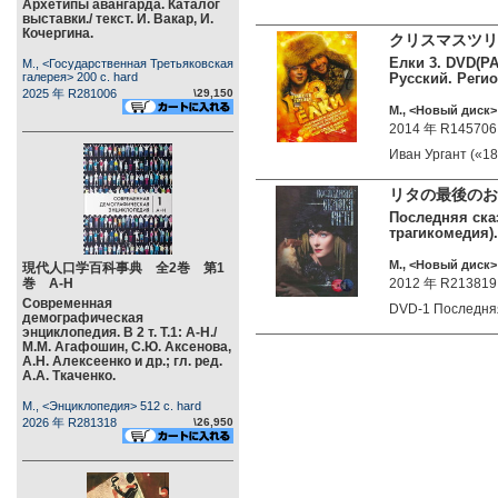
Архетипы авангарда. Каталог
выставки./ текст. И. Вакар, И.
Кочергина.
クリスマスツリ
Елки 3. DVD(PA
М., <Государственная Третьяковская
галерея> 200 c. hard
Русский. Регион
2025 年 R281006
\29,150
М., <Новый диск> 
2014 年 R145706
Иван Ургант («
リタの最後のお
Последняя сказ
трагикомедия).
М., <Новый диск> 
現代人口学百科事典 全2巻 第1
巻 А-Н
2012 年 R213819
Современная
DVD-1 Последн
демографическая
энциклопедия. В 2 т. Т.1: А-Н./
М.М. Агафошин, С.Ю. Аксенова,
А.Н. Алексеенко и др.; гл. ред.
А.А. Ткаченко.
М., <Энциклопедия> 512 c. hard
2026 年 R281318
\26,950