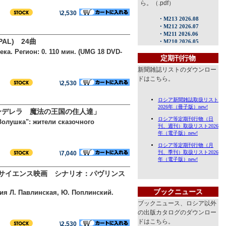
ら。（.pdf）
\2,530
L) 24曲
ка. Регион: 0. 110 мин. (UMG 18 DVD-
定期刊行物
新聞雑誌リストのダウンロー
ドはこちら。
\2,530
「シンデレラ 魔法の王国の住人達」
"Золушка": жители сказочного
\7,040
ーサイエンス映画 シナリオ：パヴリンス
ブックニュース
ия Л. Павлинская, Ю. Поплинский.
ブックニュース、ロシア以外
の出版カタログのダウンロー
ドはこちら。
\2,530