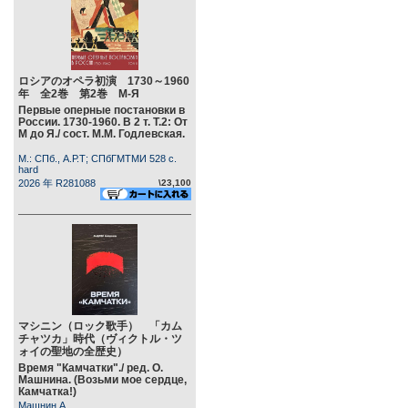
ロシアのオペラ初演 1730～1960
年 全2巻 第2巻 М-Я
Первые оперные постановки в
России. 1730-1960. В 2 т. Т.2: От
М до Я./ сост. М.М. Годлевская.
М.: СПб., А.Р.Т; СПбГМТМИ 528 c.
hard
2026 年 R281088
\23,100
マシニン（ロック歌手） 「カム
チャツカ」時代（ヴィクトル・ツ
ォイの聖地の全歴史）
Время "Камчатки"./ ред. О.
Машнина. (Возьми мое сердце,
Камчатка!)
Машнин А.