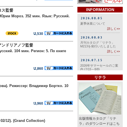
INFORMATION
ロス監督
: Юрии Мороз. 352 мин. Язык: Русский.
\2,530
アンドリアノフ監督
сский. 104 мин. Регион: 5. По книге
\2,860
リテラ
кова). Режиссер: Владимир Бортко. 10
\3,960
出版情報カタログ「リテ
2/12). (Grand Collection)
ラ」のダウンロードはこち