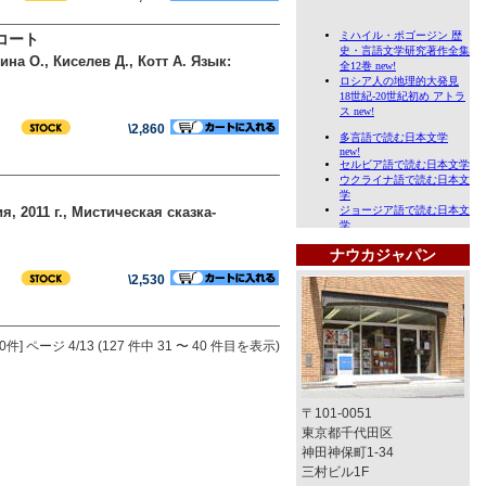
コート
ина О., Киселев Д., Котт А. Язык:
\2,860
, 2011 г., Мистическая сказка-
ナウカジャパン
\2,530
0件]
ページ 4/13 (127 件中 31 〜 40 件目を表示)
〒101-0051
東京都千代田区
神田神保町1-34
三村ビル1F