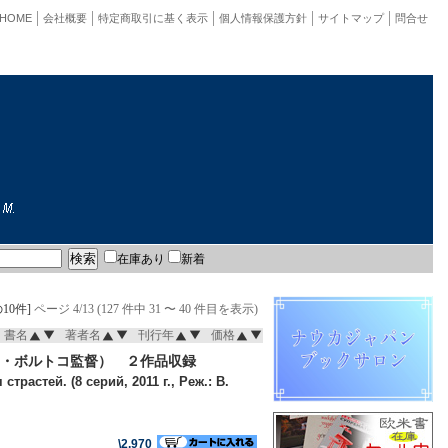
HOME
会社概要
特定商取引に基く表示
個人情報保護方針
サイトマップ
問合せ
在庫あり
新着
10件]
ページ 4/13 (127 件中 31 〜 40 件目を表示)
書名
著者名
刊行年
価格
、B・ボルトコ監督） ２作品収録
растей. (8 серий, 2011 г., Реж.: В.
\2,970