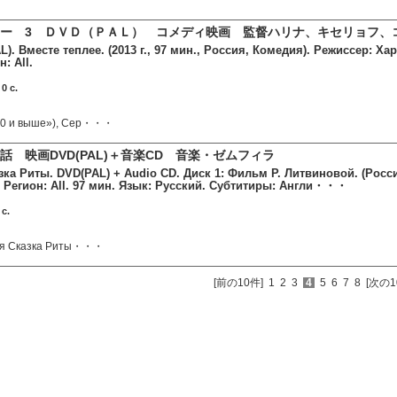
ー 3 ＤＶＤ（ＰＡＬ） コメディ映画 監督ハリナ、キセリョフ、
L). Вместе теплее. (2013 г., 97 мин., Россия, Комедия). Режиссер: Хар
: All.
0 c.
180 и выше»), Сер・・・
話 映画DVD(PAL)＋音楽CD 音楽・ゼムフィラ
ка Риты. DVD(PAL) + Audio CD. Диск 1: Фильм Р. Литвиновой. (Россия
 Регион: All. 97 мин. Язык: Русский. Субтитиры: Англи・・・
c.
яя Сказка Риты・・・
[前の10件]
1
2
3
4
5
6
7
8
[次の1