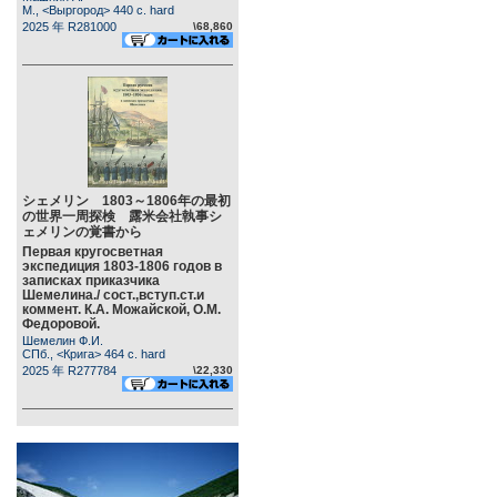
М., <Выргород> 440 c. hard
2025 年 R281000
\68,860
シェメリン 1803～1806年の最初
の世界一周探検 露米会社執事シ
ェメリンの覚書から
Первая кругосветная
экспедиция 1803-1806 годов в
записках приказчика
Шемелина./ сост.,вступ.ст.и
коммент. К.А. Можайской, О.М.
Федоровой.
Шемелин Ф.И.
СПб., <Крига> 464 c. hard
2025 年 R277784
\22,330