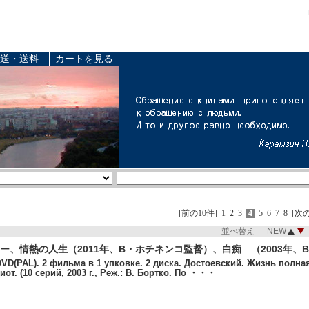
送・送料
カートを見る
[前の10件]
1
2
3
4
5
6
7
8
[次の
並べ替え NEW
ー、情熱の人生（2011年、B・ホチネンコ監督）、白痴 （2003年
VD(PAL). 2 фильма в 1 упковке. 2 диска. Достоевский. Жизнь полная ст
иот. (10 серий, 2003 г., Реж.: В. Бортко. По ・・・