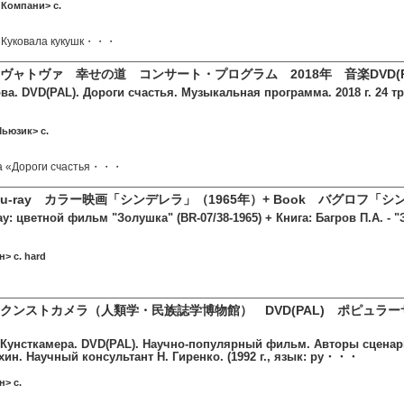
 Компани> c.
. Куковала кукушк・・・
ヴャトヴァ 幸せの道 コンサート・プログラム 2018年 音楽DVD(PA
а. DVD(PAL). Дороги счастья. Музыкальная программа. 2018 г. 24 тре
ьюзик> c.
а «Дороги счастья・・・
u-ray カラー映画「シンデレラ」（1965年）+ Book バグロフ
ay: цветной фильм "Золушка" (BR-07/38-1965) + Книга: Багров П.А. - 
> c. hard
クンストカメラ（人類学・民族誌学博物館） DVD(PAL) ポピュラ
 Кунсткамера. DVD(PAL). Научно-популярный фильм. Авторы сценар
хин. Научный консультант Н. Гиренко. (1992 г., язык: ру・・・
н> c.