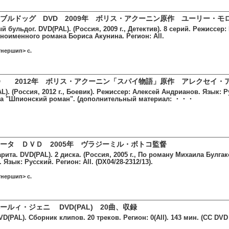
ブルドッグ DVD 2009年 ボリス・アクーニン原作 ユーリー・モ
й бульдог. DVD(PAL). (Россия, 2009 г., Детектив). 8 серий. Режиссер
ноименного романа Бориса Акунина. Регион: All.
тнершип> c.
 2012年 ボリス・アクーニン「スパイ物語」原作 アレクセイ・
). (Россия, 2012 г., Боевик). Режиссер: Алексей Андрианов. Язык: Ру
на "Шпионский роман". (дополнительный материал: ・・・
ータ ＤＶＤ 2005年 ヴラジーミル・ボトコ監督
рита. DVD(PAL). 2 диска. (Россия, 2005 г., По роману Михаила Булга
 Язык: Русский. Регион: All. (DX04/28-2312/13).
тнершип> c.
ルィ・ジェニ DVD(PAL) 20曲、収録
(PAL). Сборник клипов. 20 треков. Регион: 0(All). 143 мин. (CC DVD 0