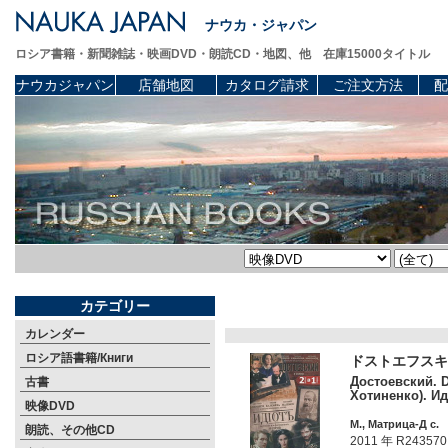
ナウカ・ジャパン
ロシア書籍・新聞雑誌・映画DVD・朗読CD・地図、他 在庫15000タイトル
ナウカジャパン
店舗地図
カタログ請求
ご注文方法
配
カテゴリー
カレンダー
ロシア語書籍/Книги
ドストエフスキ
Достоевский. D
古書
Хотиненко). Ид
映像DVD
М., Матрица-Д c.
朗読、その他CD
2011 年 R243570