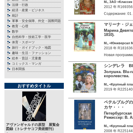
М., ЗАО <Классик
法律・行政
2012 年 R169356
経済・産業・ビジネス
Содержание: 01
統計
軍事・安全保障、外交・国際問題
マリーナ・ジェ
教育・心理
Марина Девятов
数学
1810).
自然科学・技術工学・医学
体育・スポーツ
М., <Юниверсал М
旅行・ガイドブック・地図
2018 年 R181636
趣味・生活・ファッション
Новая программ
絵本・昔話・児童書
コミックス・マンガ
シンデレラ Bl
日本関係
Золушка. Blu-r
королевства.
М., <Крупный план
おすすめタイトル
2019 年 R225140
ペテルブルグの
カヤ・・・
Петербургская
Режиссер: В. А
アヴァンギャルドの原型 展覧会
М., <Крупный пла
図録（トレチヤコフ美術館刊）
2008 年 R225144