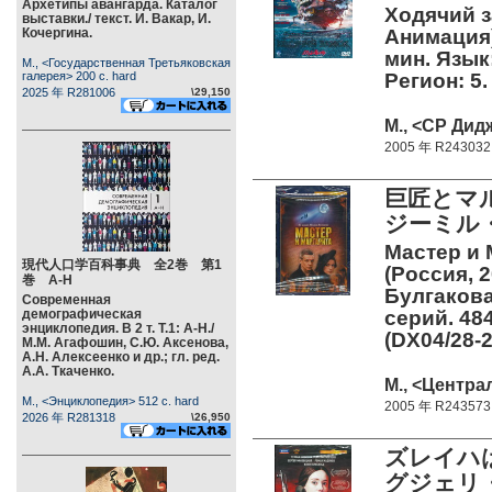
Архетипы авангарда. Каталог
Ходячий за
выставки./ текст. И. Вакар, И.
Кочергина.
Анимация)
мин. Язык
М., <Государственная Третьяковская
галерея> 200 c. hard
Регион: 5.
2025 年 R281006
\29,150
М., <СР Дид
2005 年 R243032
巨匠とマ
ジーミル
Мастер и 
現代人口学百科事典 全2巻 第1
(Россия, 
巻 А-Н
Булгакова
Современная
демографическая
серий. 484
энциклопедия. В 2 т. Т.1: А-Н./
(DX04/28-2
М.М. Агафошин, С.Ю. Аксенова,
А.Н. Алексеенко и др.; гл. ред.
А.А. Ткаченко.
М., <Центра
М., <Энциклопедия> 512 c. hard
2005 年 R243573
2026 年 R281318
\26,950
ズレイハ
グジェリ