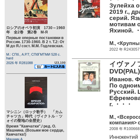
Зулейха о
2019 г., д
серий. Язы
мотивам 
ロシアのオペラ初演 1730～1960
Яхиной.
年 全2巻 第2巻 М-Я
Первые оперные постановки в
России. 1730-1960. В 2 т. Т.2: От
М., <Крупны
М до Я./ сост. М.М. Годлевская.
2022 年 R243057
М.: СПб., А.Р.Т; СПбГМТМИ 528 c.
hard
イヴァノ
2026 年 R281088
\23,100
DVD(PA
Иванов. Ф
По одноим
Русский. 
Ефремова 
г. ・・・
マシニン（ロック歌手） 「カム
チャツカ」時代（ヴィクトル・ツ
М., <Всерос
ォイの聖地の全歴史）
компания> c
Время "Камчатки"./ ред. О.
2008 年 R100668
Машнина. (Возьми мое сердце,
Камчатка!)
Иннокентий
Машнин А.