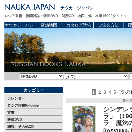
ナウカ・ジャパン
ロシア書籍・新聞雑誌・映画DVD・朗読CD・地図、他 在庫15000タイトル
ナウカジャパン
店舗地図
カタログ請求
ご注文方法
配
カテゴリー
1
2
3
4
5
[次の
カレンダー
並べ
ロシア語書籍/Книги
シンデレラ
古書
ラ」（19
映像DVD
ラ 魔法
朗読、その他CD
Золушка. 