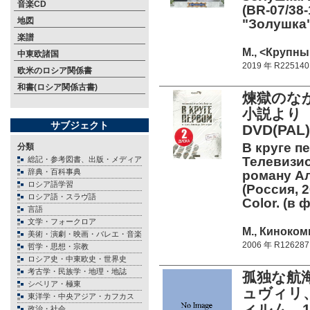
音楽CD
(BR-07/38-
地図
"Золушка"
楽譜
М., <Крупны
中東欧諸国
2019 年 R225140
欧米のロシア関係書
和書(ロシア関係古書)
煉獄のな
小説より
サブジェクト
DVD(PAL)
В круге пе
分類
Телевизи
総記・参考図書、出版・メディア
辞典・百科事典
роману Ал
ロシア語学習
(Россия, 2
ロシア語・スラヴ語
Color. (в 
言語
文学・フォークロア
М., Киноком
美術・演劇・映画・バレエ・音楽
2006 年 R126287
哲学・思想・宗教
ロシア史・中東欧史・世界史
考古学・民族学・地理・地誌
孤独な航海
シベリア・極東
ュヴィリ
東洋学・中央アジア・カフカス
ィルム、1
政治・社会