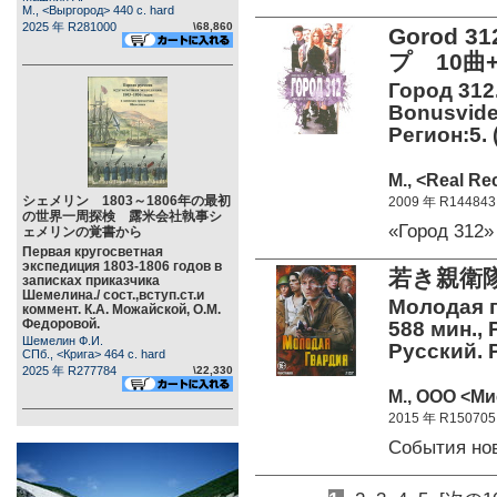
М., <Выргород> 440 c. hard
2025 年 R281000
\68,860
Gorod 
プ 10曲
Город 312
Bonusvideo
Регион:5. 
М., <Real Re
シェメリン 1803～1806年の最初
2009 年 R144843
の世界一周探検 露米会社執事シ
«Город 312»
ェメリンの覚書から
Первая кругосветная
экспедиция 1803-1806 годов в
若き親衛隊(
записках приказчика
Шемелина./ сост.,вступ.ст.и
Молодая гв
коммент. К.А. Можайской, О.М.
Федоровой.
588 мин., 
Шемелин Ф.И.
Русский. Р
СПб., <Крига> 464 c. hard
2025 年 R277784
\22,330
М., ООО <Ми
2015 年 R150705
События но