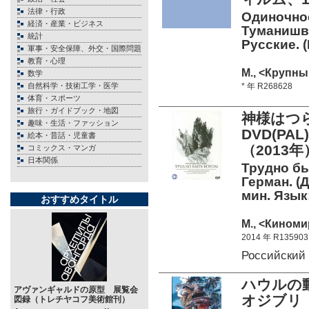
法律・行政
Одиночное
経済・産業・ビジネス
Туманишви
統計
Русские. 
軍事・安全保障、外交・国際問題
教育・心理
М., <Крупны
数学
自然科学・技術工学・医学
* 年 R268628
体育・スポーツ
旅行・ガイドブック・地図
神様はつ
趣味・生活・ファッション
DVD(P
絵本・昔話・児童書
（2013年
コミックス・マンガ
日本関係
Трудно бы
Герман. (Д
мин. Язык:
おすすめタイトル
М., <Киноми
2014 年 R135903
Российски
ハウルの
アヴァンギャルドの原型 展覧会
オジブリ 
図録（トレチヤコフ美術館刊）