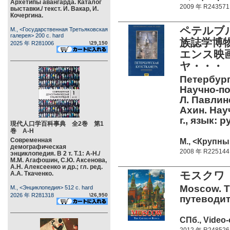
Архетипы авангарда. Каталог
2009 年 R243571
выставки./ текст. И. Вакар, И.
Кочергина.
ペテルブ
М., <Государственная Третьяковская
галерея> 200 c. hard
族誌学博物
2025 年 R281006
\29,150
エンス映
ヤ・・・
Петербург
Научно-п
Л. Павлин
Ахин. Нау
г., язык:
現代人口学百科事典 全2巻 第1
巻 А-Н
Современная
М., <Крупны
демографическая
2008 年 R225144
энциклопедия. В 2 т. Т.1: А-Н./
М.М. Агафошин, С.Ю. Аксенова,
А.Н. Алексеенко и др.; гл. ред.
モスクワ
А.А. Ткаченко.
Moscow. Th
М., <Энциклопедия> 512 c. hard
2026 年 R281318
\26,950
путеводите
СПб., Video