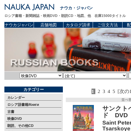
ナウカ・ジャパン
ロシア書籍・新聞雑誌・映画DVD・朗読CD・地図、他 在庫15000タイトル
ナウカジャパン
店舗地図
カタログ請求
ご注文方法
配
カテゴリー
1
2
3
4
5
[次の
カレンダー
並べ
ロシア語書籍/Книги
サンクト
古書
ド DVD
映像DVD
Saint Pete
朗読、その他CD
Tsarskoye 