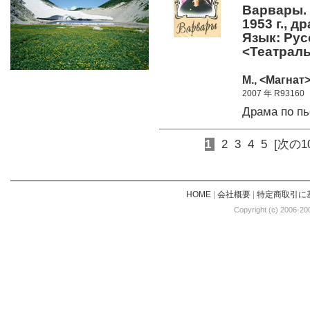
Варвары. 
1953 г., д
Язык: Рус
<Театраль
М., <Магнат>
2007 年 R93160
Драма по п
1
2
3
4
5
[次の1
HOME
|
会社概要
|
特定商取引に
Copyright (c) 2006-20