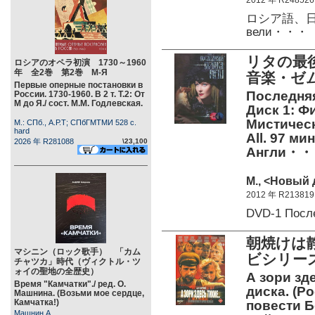
2012 年 R248526
ロシア語、日本
вели・・・
リタの最後
ロシアのオペラ初演 1730～1960
年 全2巻 第2巻 М-Я
音楽・ゼ
Первые оперные постановки в
Последняя
России. 1730-1960. В 2 т. Т.2: От
М до Я./ сост. М.М. Годлевская.
Диск 1: Фи
Мистическ
М.: СПб., А.Р.Т; СПбГМТМИ 528 c.
hard
All. 97 ми
2026 年 R281088
\23,100
Англи・
М., <Новый 
2012 年 R213819
DVD-1 Пос
朝焼けは
マシニン（ロック歌手） 「カム
ビシリー
チャツカ」時代（ヴィクトル・ツ
ォイの聖地の全歴史）
А зори зде
Время "Камчатки"./ ред. О.
диска. (Ро
Машнина. (Возьми мое сердце,
Камчатка!)
повести Б
Машнин А.