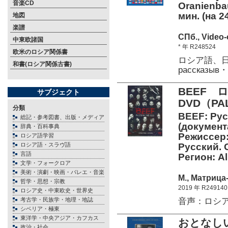
音楽CD
Oranienba
мин. (на 24
地図
楽譜
СПб., Video
中東欧諸国
* 年 R248524
欧米のロシア関係書
ロシア語、日
和書(ロシア関係古書)
рассказы
BEEF
サブジェクト
DVD（P
分類
BEEF: Рус
総記・参考図書、出版・メディア
(документ
辞典・百科事典
Режиссер:
ロシア語学習
ロシア語・スラヴ語
Русский. 
言語
Регион: Al
文学・フォークロア
美術・演劇・映画・バレエ・音楽
М., Матрица-
哲学・思想・宗教
2019 年 R249140
ロシア史・中東欧史・世界史
音声：ロシア語、
考古学・民族学・地理・地誌
シベリア・極東
東洋学・中央アジア・カフカス
おとなし
政治・社会