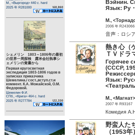
Вэйнин. С
М., <Выргород> 440 c. hard
Язык: Р
2025 年 R281000
\68,860
М., <Торнад
2006 年 R243066
音声：ロシ
熱き心（
ＴＶドラマ（
シェメリン 1803～1806年の最初
の世界一周探検 露米会社執事シ
Горячее с
ェメリンの覚書から
(СССР, 19
Первая кругосветная
экспедиция 1803-1806 годов в
Режиссеры
записках приказчика
Язык: Рус
Шемелина./ сост.,вступ.ст.и
коммент. К.А. Можайской, О.М.
<Театра
Федоровой.
Шемелин Ф.И.
СПб., <Крига> 464 c. hard
М., <Магнат>
2025 年 R277784
\22,330
2007 年 R93167
Комедия А.
野蛮人た
（1953年）