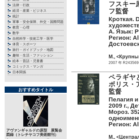
フスキー
法律・行政
フ監督
経済・産業・ビジネス
統計
Кроткая. D
軍事・安全保障、外交・国際問題
художест
教育・心理
А. Язык: 
数学
Регион: A
自然科学・技術工学・医学
Достоевс
体育・スポーツ
旅行・ガイドブック・地図
趣味・生活・ファッション
М., <Крупны
絵本・昔話・児童書
2007 年 R243569
コミックス・マンガ
日本関係
ペラギヤ
ボリス・
おすすめタイトル
監督
Пелагия и
2009 г., Д
Мороз. 35
одноименн
Регион: Al
アヴァンギャルドの原型 展覧会
図録（トレチヤコフ美術館刊）
М., <Центра