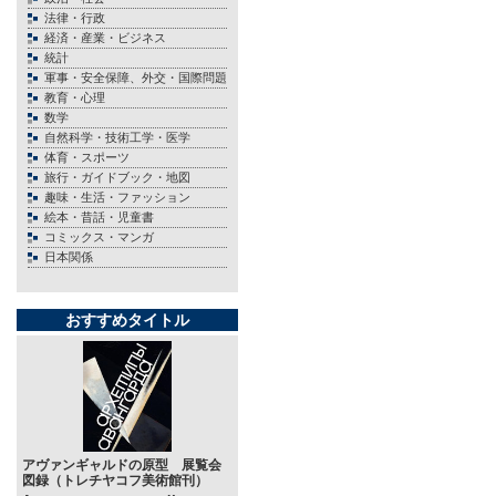
法律・行政
経済・産業・ビジネス
統計
軍事・安全保障、外交・国際問題
教育・心理
数学
自然科学・技術工学・医学
体育・スポーツ
旅行・ガイドブック・地図
趣味・生活・ファッション
絵本・昔話・児童書
コミックス・マンガ
日本関係
おすすめタイトル
アヴァンギャルドの原型 展覧会
図録（トレチヤコフ美術館刊）