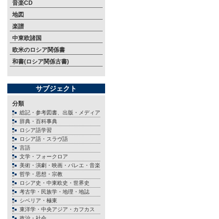
音楽CD
地図
楽譜
中東欧諸国
欧米のロシア関係書
和書(ロシア関係古書)
サブジェクト
分類
総記・参考図書、出版・メディア
辞典・百科事典
ロシア語学習
ロシア語・スラヴ語
言語
文学・フォークロア
美術・演劇・映画・バレエ・音楽
哲学・思想・宗教
ロシア史・中東欧史・世界史
考古学・民族学・地理・地誌
シベリア・極東
東洋学・中央アジア・カフカス
政治・社会