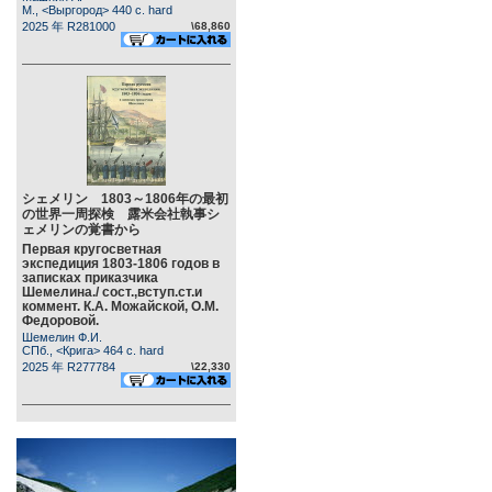
М., <Выргород> 440 c. hard
2025 年 R281000
\68,860
シェメリン 1803～1806年の最初
の世界一周探検 露米会社執事シ
ェメリンの覚書から
Первая кругосветная
экспедиция 1803-1806 годов в
записках приказчика
Шемелина./ сост.,вступ.ст.и
коммент. К.А. Можайской, О.М.
Федоровой.
Шемелин Ф.И.
СПб., <Крига> 464 c. hard
2025 年 R277784
\22,330