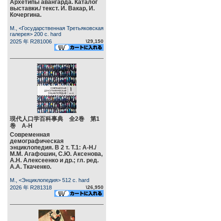
Архетипы авангарда. Каталог
выставки./ текст. И. Вакар, И.
Кочергина.
М., <Государственная Третьяковская
галерея> 200 c. hard
2025 年 R281006
\29,150
現代人口学百科事典 全2巻 第1
巻 А-Н
Современная
демографическая
энциклопедия. В 2 т. Т.1: А-Н./
М.М. Агафошин, С.Ю. Аксенова,
А.Н. Алексеенко и др.; гл. ред.
А.А. Ткаченко.
М., <Энциклопедия> 512 c. hard
2026 年 R281318
\26,950