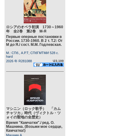
ロシアのオペラ初演 1730～1960
年 全2巻 第2巻 М-Я
Первые оперные постановки в
России. 1730-1960. В 2 т. Т.2: От
М до Я./ сост. М.М. Годлевская.
М.: СПб., А.Р.Т; СПбГМТМИ 528 c.
hard
2026 年 R281088
\23,100
マシニン（ロック歌手） 「カム
チャツカ」時代（ヴィクトル・ツ
ォイの聖地の全歴史）
Время "Камчатки"./ ред. О.
Машнина. (Возьми мое сердце,
Камчатка!)
Машнин А.