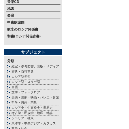
音楽CD
地図
楽譜
中東欧諸国
欧米のロシア関係書
和書(ロシア関係古書)
サブジェクト
分類
総記・参考図書、出版・メディア
辞典・百科事典
ロシア語学習
ロシア語・スラヴ語
言語
文学・フォークロア
美術・演劇・映画・バレエ・音楽
哲学・思想・宗教
ロシア史・中東欧史・世界史
考古学・民族学・地理・地誌
シベリア・極東
東洋学・中央アジア・カフカス
政治・社会