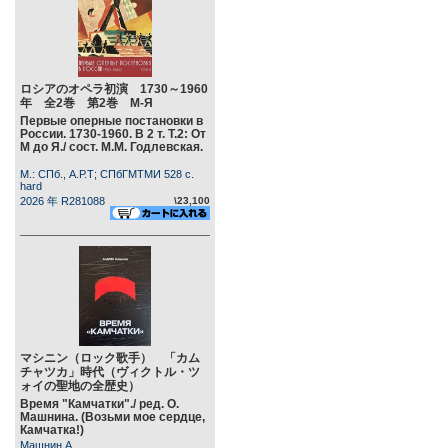
ロシアのオペラ初演 1730～1960
年 全2巻 第2巻 М-Я
Первые оперные постановки в
России. 1730-1960. В 2 т. Т.2: От
М до Я./ сост. М.М. Годлевская.
М.: СПб., А.Р.Т; СПбГМТМИ 528 c.
hard
2026 年 R281088
\23,100
マシニン（ロック歌手） 「カム
チャツカ」時代（ヴィクトル・ツ
ォイの聖地の全歴史）
Время "Камчатки"./ ред. О.
Машнина. (Возьми мое сердце,
Камчатка!)
Машнин А.