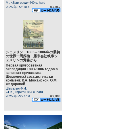
М., <Выргород> 440 c. hard
2025 年 R281000
\68,860
シェメリン 1803～1806年の最初
の世界一周探検 露米会社執事シ
ェメリンの覚書から
Первая кругосветная
экспедиция 1803-1806 годов в
записках приказчика
Шемелина./ сост.,вступ.ст.и
коммент. К.А. Можайской, О.М.
Федоровой.
Шемелин Ф.И.
СПб., <Крига> 464 c. hard
2025 年 R277784
\22,330