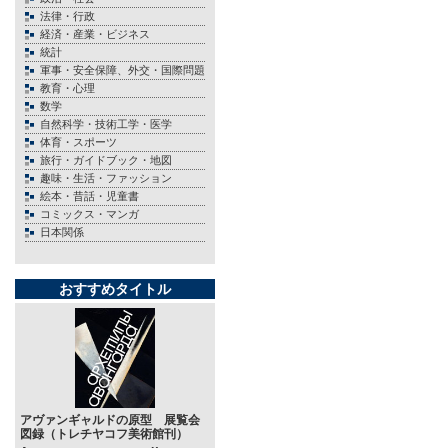
法律・行政
経済・産業・ビジネス
統計
軍事・安全保障、外交・国際問題
教育・心理
数学
自然科学・技術工学・医学
体育・スポーツ
旅行・ガイドブック・地図
趣味・生活・ファッション
絵本・昔話・児童書
コミックス・マンガ
日本関係
おすすめタイトル
アヴァンギャルドの原型 展覧会
図録（トレチヤコフ美術館刊）