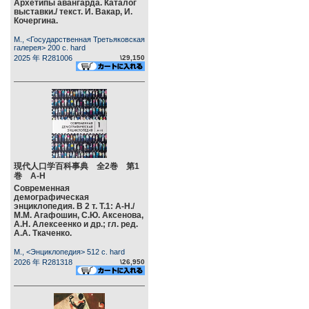
Архетипы авангарда. Каталог
выставки./ текст. И. Вакар, И.
Кочергина.
М., <Государственная Третьяковская
галерея> 200 c. hard
2025 年 R281006
\29,150
現代人口学百科事典 全2巻 第1
巻 А-Н
Современная
демографическая
энциклопедия. В 2 т. Т.1: А-Н./
М.М. Агафошин, С.Ю. Аксенова,
А.Н. Алексеенко и др.; гл. ред.
А.А. Ткаченко.
М., <Энциклопедия> 512 c. hard
2026 年 R281318
\26,950