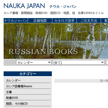
ナウカ・ジャパン
ロシア書籍・新聞雑誌・映画DVD・朗読CD・地図、他 在庫15000タイトル
ナウカジャパン
店舗地図
カタログ請求
ご注文方法
配
カテゴリー
カレンダー
並べ
ロシア語書籍/Книги
古書
映像DVD
朗読、その他CD