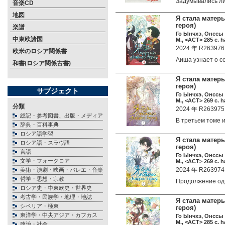
Задумывались л
音楽CD
地図
Я стала матерь
героя)
楽譜
Го Ынчхэ, Онссы
中東欧諸国
М., <АСТ> 285 c. h
2024 年 R263976
欧米のロシア関係書
Аиша узнает о 
和書(ロシア関係古書)
Я стала матерь
героя)
サブジェクト
Го Ынчхэ, Онссы
М., <АСТ> 269 c. h
分類
2024 年 R263975
総記・参考図書、出版・メディア
В третьем томе
辞典・百科事典
ロシア語学習
Я стала матерь
ロシア語・スラヴ語
героя)
言語
Го Ынчхэ, Онссы
文学・フォークロア
М., <АСТ> 269 c. h
2024 年 R263974
美術・演劇・映画・バレエ・音楽
哲学・思想・宗教
Продолжение о
ロシア史・中東欧史・世界史
考古学・民族学・地理・地誌
Я стала матерью
シベリア・極東
героя)
東洋学・中央アジア・カフカス
Го Ынчхэ, Онссы
М., <АСТ> 285 c. h
政治・社会