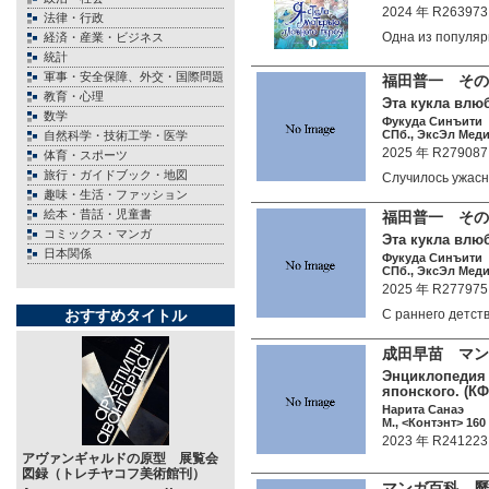
2024 年 R263973
法律・行政
Одна из популя
経済・産業・ビジネス
統計
軍事・安全保障、外交・国際問題
福田普一 その
教育・心理
Эта кукла влюб
数学
Фукуда Синъити
СПб., ЭксЭл Медиа
自然科学・技術工学・医学
2025 年 R279087
体育・スポーツ
旅行・ガイドブック・地図
Случилось ужас
趣味・生活・ファッション
絵本・昔話・児童書
福田普一 その
コミックス・マンガ
Эта кукла влюби
日本関係
Фукуда Синъити
СПб., ЭксЭл Медиа
2025 年 R277975
おすすめタイトル
С раннего детс
成田早苗 マン
Энциклопедия 
японского. (КФ
Нарита Санаэ
М., <Контэнт> 160 
2023 年 R241223
アヴァンギャルドの原型 展覧会
図録（トレチヤコフ美術館刊）
マンガ百科 歷