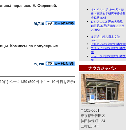
нию./ пер.с исп. Е. Фадеевой.
\6,710
раницы. Комиксы по популярным
\5,390
ナウカジャパン
10件]
ページ 1/59 (590 件中 1 〜 10 件目を表示)
〒101-0051
東京都千代田区
神田神保町1-34
三村ビル1F