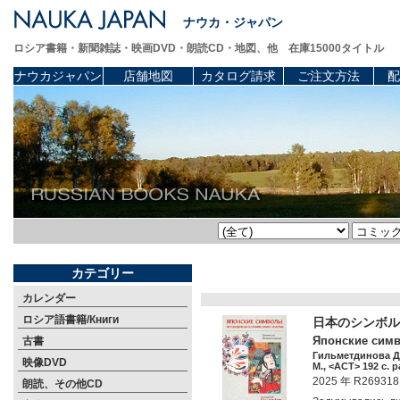
ナウカ・ジャパン
ロシア書籍・新聞雑誌・映画DVD・朗読CD・地図、他 在庫15000タイトル
ナウカジャパン
店舗地図
カタログ請求
ご注文方法
配
カテゴリー
カレンダー
ロシア語書籍/Книги
日本のシンボ
Японские симв
古書
Гильметдинова Д
映像DVD
М., <АСТ> 192 c. p
2025 年 R269318
朗読、その他CD