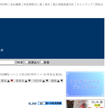
HOME
会社概要
特定商取引に基く表示
個人情報保護方針
サイトマップ
問合せ
在庫あり
新着
の10件]
ページ 1/59 (590 件中 1 〜 10 件目を表示)
書名
著者名
刊行年
価格
\6,380