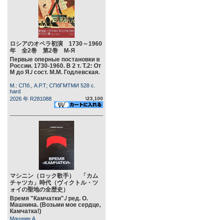
ロシアのオペラ初演 1730～1960
年 全2巻 第2巻 М-Я
Первые оперные постановки в
России. 1730-1960. В 2 т. Т.2: От
М до Я./ сост. М.М. Годлевская.
М.: СПб., А.Р.Т; СПбГМТМИ 528 c.
hard
2026 年 R281088
\23,100
マシニン（ロック歌手） 「カム
チャツカ」時代（ヴィクトル・ツ
ォイの聖地の全歴史）
Время "Камчатки"./ ред. О.
Машнина. (Возьми мое сердце,
Камчатка!)
Машнин А.