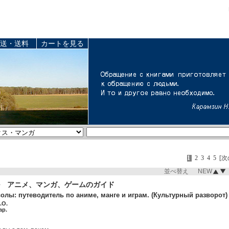
送・送料
カートを見る
1
2
3
4
5
[次
並べ替え NEW
ル アニメ、マンガ、ゲームのガイド
олы: путеводитель по аниме, манге и играм. (Культурный разворот)
.О.
ap.