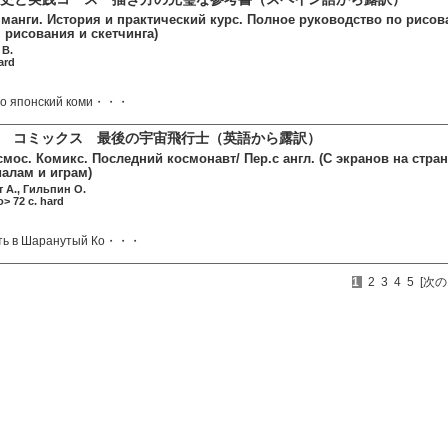
манги. История и практический курс. Полное руководство по рисова
 рисования и скетчинга)
 В.
ard
сто японский коми・・・
alls＞ コミックス 最後の宇宙飛行士（英語から露訳）
мос. Комикс. Последний космонавт/ Пер.с англ. (С экранов на ст
алам и играм)
 А., Гильпин О.
> 72 c. hard
ать в Шаранутый Ко・・・
1
2
3
4
5
[次の