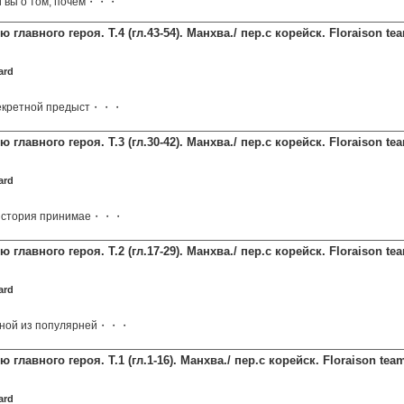
и вы о том, почем・・・
ю главного героя. Т.4 (гл.43-54). Манхва./ пер.с корейск. Floraison t
ard
секретной предыст・・・
ю главного героя. Т.3 (гл.30-42). Манхва./ пер.с корейск. Floraison t
ard
 история принимае・・・
ю главного героя. Т.2 (гл.17-29). Манхва./ пер.с корейск. Floraison t
ard
дной из популярней・・・
 главного героя. Т.1 (гл.1-16). Манхва./ пер.с корейск. Floraison te
ard