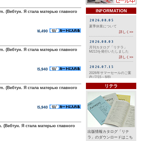
INFORMATION
eam. (Вебтун. Я стала матерью главного
\6,490
eam. (Вебтун. Я стала матерью главного
\5,940
リテラ
eam. (Вебтун. Я стала матерью главного
\5,940
am. (Вебтун. Я стала матерью главного
出版情報カタログ「リテ
ラ」のダウンロードはこち