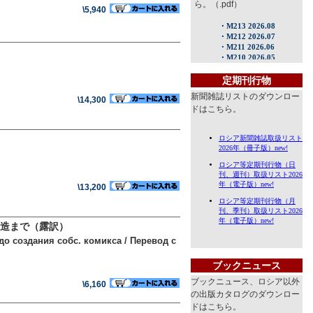
ら。（.pdf）
\5,940
定期刊行物
新聞雑誌リストのダウンロー
\14,300
ドはこちら。
\13,200
造まで（露訳）
о создания собс. комикса / Перевод с
ブックニュース
ブックニュース、ロシア以外
\6,160
の出版カタログのダウンロー
ドはこちら。