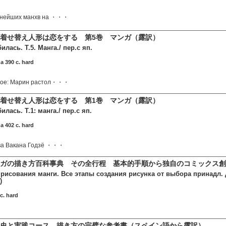
рнейших манхв на ・・・
着せ替え人形は恋をする 第5巻 マンガ（露訳）
илась. Т.5. Манга./ пер.с яп.
 390 c. hard
ное: Марин растол・・・
着せ替え人形は恋をする 第1巻 マンガ（露訳）
лась. Т.1: манга./ пер.с яп.
 402 c. hard
тва Вакана Годзё ・・・
ガの描き方百科事典 その全行程 基本的手順から独自のコミックス創
рисования манги. Все этапы создания рисунка от выбора принадл. д
)
c. hard
史と実践コース 描き方の完璧な参考書（スペイン語から露訳）