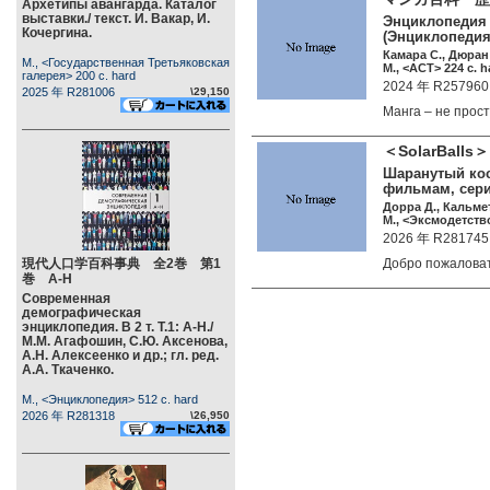
Архетипы авангарда. Каталог
выставки./ текст. И. Вакар, И.
Энциклопедия 
Кочергина.
(Энциклопедия
Камара С., Дюран
М., <Государственная Третьяковская
М., <АСТ> 224 c. h
галерея> 200 c. hard
2024 年 R257960
2025 年 R281006
\29,150
Манга – не про
＜SolarB
Шаранутый кос
фильмам, сери
Дорра Д., Кальмет
М., <Эксмодетство
2026 年 R281745
現代人口学百科事典 全2巻 第1
Добро пожалов
巻 А-Н
Современная
демографическая
энциклопедия. В 2 т. Т.1: А-Н./
М.М. Агафошин, С.Ю. Аксенова,
А.Н. Алексеенко и др.; гл. ред.
А.А. Ткаченко.
М., <Энциклопедия> 512 c. hard
2026 年 R281318
\26,950