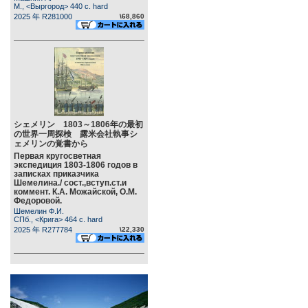
М., <Выргород> 440 c. hard
2025 年 R281000
\68,860
シェメリン 1803～1806年の最初
の世界一周探検 露米会社執事シ
ェメリンの覚書から
Первая кругосветная
экспедиция 1803-1806 годов в
записках приказчика
Шемелина./ сост.,вступ.ст.и
коммент. К.А. Можайской, О.М.
Федоровой.
Шемелин Ф.И.
СПб., <Крига> 464 c. hard
2025 年 R277784
\22,330