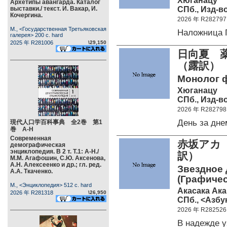
Хюганацу
Архетипы авангарда. Каталог
СПб., Изд-в
выставки./ текст. И. Вакар, И.
Кочергина.
2026 年 R282797
М., <Государственная Третьяковская
Наложница 
галерея> 200 c. hard
2025 年 R281006
\29,150
日向夏 
（露訳）
Монолог фа
Хюганацу
СПб., Изд-в
2026 年 R282798
День за дн
現代人口学百科事典 全2巻 第1
巻 А-Н
Современная
赤坂アカ
демографическая
энциклопедия. В 2 т. Т.1: А-Н./
訳）
М.М. Агафошин, С.Ю. Аксенова,
А.Н. Алексеенко и др.; гл. ред.
Звездное д
А.А. Ткаченко.
(Графичес
М., <Энциклопедия> 512 c. hard
Акасака Ака
2026 年 R281318
\26,950
СПб., <Азбук
2026 年 R282526
В надежде 