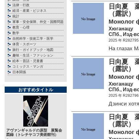
日向夏 
法律・行政
経済・産業・ビジネス
（露訳）
統計
Монолог фа
軍事・安全保障、外交・国際問題
教育・心理
Хюганацу
数学
СПб., Изд-в
自然科学・技術工学・医学
2025 年 R282795
体育・スポーツ
На глазах 
旅行・ガイドブック・地図
趣味・生活・ファッション
日向夏 
絵本・昔話・児童書
コミックス・マンガ
（露訳）
日本関係
Монолог фа
Хюганацу
СПб., Изд-в
おすすめタイトル
2025 年 R282796
Дзинси хот
日向夏 
（露訳）
アヴァンギャルドの原型 展覧会
Монолог фа
図録（トレチヤコフ美術館刊）