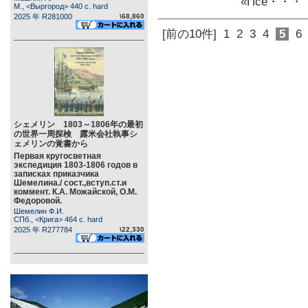
«Псе・・・
М., <Выргород> 440 c. hard
2025 年 R281000
\68,860
[前の10件]
1
2
3
4
5
6
シェメリン 1803～1806年の最初
の世界一周探検 露米会社執事シ
ェメリンの覚書から
Первая кругосветная
экспедиция 1803-1806 годов в
записках приказчика
Шемелина./ сост.,вступ.ст.и
коммент. К.А. Можайской, О.М.
Федоровой.
Шемелин Ф.И.
СПб., <Крига> 464 c. hard
2025 年 R277784
\22,330