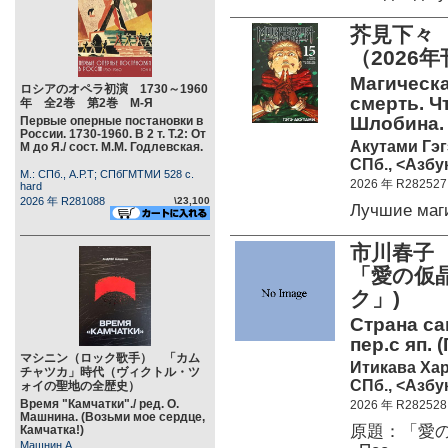
芥見下々
（2026
Магическая
ロシアのオペラ初演 1730～1960
смерть. Чт
年 全2巻 第2巻 М-Я
Шлобина. 
Первые оперные постановки в
России. 1730-1960. В 2 т. Т.2: От
Акутами Гэг
М до Я./ сост. М.М. Годлевская.
СПб., <Азбук
М.: СПб., А.Р.Т; СПбГМТМИ 528 c.
2026 年 R282527
hard
2026 年 R281088
\23,100
Лучшие маг
市川春子
「愛の仮
ク」)
Страна с
пер.с яп.
マシニン（ロック歌手） 「カム
Итикава Ха
チャツカ」時代（ヴィクトル・ツ
СПб., <Азбук
ォイの聖地の全歴史）
Время "Камчатки"./ ред. О.
2026 年 R282528
Машнина. (Возьми мое сердце,
原題：「愛
Камчатка!)
Машнин А.