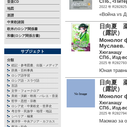
СПб., <Питер
音楽CD
2022 年 R282825
地図
«Война vs 
楽譜
中東欧諸国
日向夏 
欧米のロシア関係書
（露訳）
和書(ロシア関係古書)
Монолог фа
Муслаев.
サブジェクト
Хюганацу
СПб., Изд-в
分類
2025 年 R282793
総記・参考図書、出版・メディア
Юная травн
辞典・百科事典
ロシア語学習
ロシア語・スラヴ語
日向夏 
言語
（露訳）
文学・フォークロア
Монолог фа
美術・演劇・映画・バレエ・音楽
哲学・思想・宗教
Хюганацу
ロシア史・中東欧史・世界史
СПб., Изд-в
考古学・民族学・地理・地誌
2025 年 R282794
シベリア・極東
Маомао за 
東洋学・中央アジア・カフカス
政治・社会