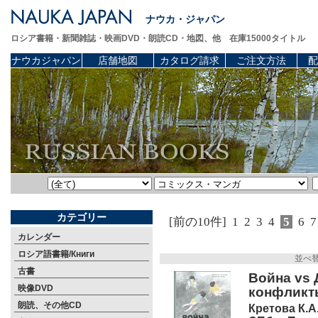
ナウカ・ジャパン
ロシア書籍・新聞雑誌・映画DVD・朗読CD・地図、他 在庫15000タイトル
ナウカジャパン
店舗地図
カタログ請求
ご注文方法
配
カテゴリー
[前の10件]
1
2
3
4
5
6
7
カレンダー
ロシア語書籍/Книги
並べ
古書
Война vs
映像DVD
конфликты
朗読、その他CD
Кретова К.А