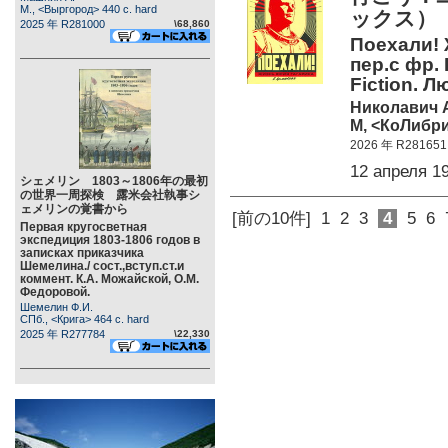
М., <Выргород> 440 c. hard
ックス）
2025 年 R281000
\68,860
Поехали! 
пер.с фр.
Fiction. 
Николавич А
М, <КоЛибри>
2026 年 R281651
12 апреля 
シェメリン 1803～1806年の最初
の世界一周探検 露米会社執事シ
ェメリンの覚書から
[前の10件]
1
2
3
4
5
6
Первая кругосветная
экспедиция 1803-1806 годов в
записках приказчика
Шемелина./ сост.,вступ.ст.и
коммент. К.А. Можайской, О.М.
Федоровой.
Шемелин Ф.И.
СПб., <Крига> 464 c. hard
2025 年 R277784
\22,330