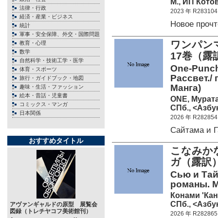
М., ИП Котов
法律・行政
2023 年 R283104
経済・産業・ビジネス
Новое проч
統計
軍事・安全保障、外交・国際問題
ワンパン
教育・心理
数学
17巻（露
自然科学・技術工学・医学
One-Punch
体育・スポーツ
Рассвет./
旅行・ガイドブック・地図
Манга)
趣味・生活・ファッション
絵本・昔話・児童書
ONE, Мурат
コミックス・マンガ
СПб., <Азбук
日本関係
2026 年 R282854
Сайтама и 
おすすめタイトル
こなみか
ガ（露訳
Сью и Тайч
романы. М
Конами 'Кан
СПб., <Азбук
アヴァンギャルドの原型 展覧会
図録（トレチヤコフ美術館刊）
2026 年 R282865