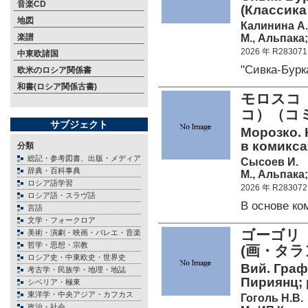
音楽CD
(Классика
地図
Калинина А.
М., Альпака;
楽譜
2026 年 R283071
中東欧諸国
"Сивка-Бур
欧米のロシア関係書
和書(ロシア関係古書)
モロスコ
コ）（コ
サブジェクト
Морозко. 
в комикса
分類
総記・参考図書、出版・メディア
Сысоев И.
辞典・百科事典
М., Альпака;
ロシア語学習
2026 年 R283072
ロシア語・スラヴ語
В основе к
言語
文学・フォークロア
ゴーゴリ
美術・演劇・映画・バレエ・音楽
哲学・思想・宗教
(画・タ
ロシア史・中東欧史・世界史
Вий. Граф
考古学・民族学・地理・地誌
Пириянц; 
シベリア・極東
東洋学・中央アジア・カフカス
Гоголь Н.В.
政治・社会