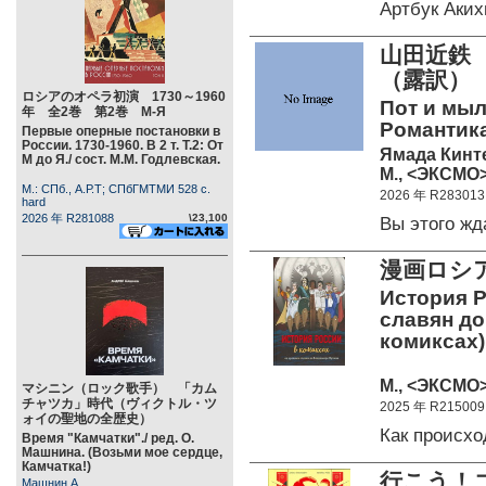
Артбук Аки
山田近鉄
（露訳）
ロシアのオペラ初演 1730～1960
Пот и мыло
年 全2巻 第2巻 М-Я
Романтика
Первые оперные постановки в
России. 1730-1960. В 2 т. Т.2: От
Ямада Кинт
М до Я./ сост. М.М. Годлевская.
М., <ЭКСМО>
М.: СПб., А.Р.Т; СПбГМТМИ 528 c.
2026 年 R283013
hard
2026 年 R281088
\23,100
Вы этого ж
漫画ロシ
История Р
славян до
комиксах)
М., <ЭКСМО>
マシニン（ロック歌手） 「カム
チャツカ」時代（ヴィクトル・ツ
2025 年 R215009
ォイの聖地の全歴史）
Как происх
Время "Камчатки"./ ред. О.
Машнина. (Возьми мое сердце,
Камчатка!)
行こう！
Машнин А.