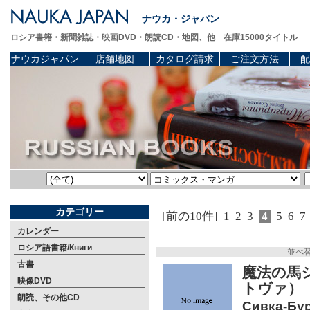
ナウカ・ジャパン
ロシア書籍・新聞雑誌・映画DVD・朗読CD・地図、他 在庫15000タイトル
ナウカジャパン
店舗地図
カタログ請求
ご注文方法
配
カテゴリー
[前の10件]
1
2
3
4
5
6
7
カレンダー
ロシア語書籍/Книги
並べ
古書
魔法の馬
映像DVD
トヴァ）
朗読、その他CD
Сивка-Бурк