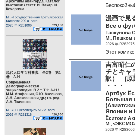
Архетипы авангарда. Каталог
Беспокойны
выставки./ текст. И. Вакар, И.
Кочергина.
漫画で見
М., <Государственная Третьяковская
галерея> 200 c. hard
Все о фут
2025 年 R281006
\29,150
Таскунова С
М., Пешком 
2026 年 R282975
Этот комик
吉富昭仁
チとキャ
現代人口学百科事典 全2巻 第1
巻 А-Н
訳） (
Современная
・・・
демографическая
энциклопедия. В 2 т. Т.1: А-Н./
Артбук Ёс
М.М. Агафошин, С.Ю. Аксенова,
А.Н. Алексеенко и др.; гл. ред.
Большая к
А.А. Ткаченко.
(Азиатски
М., <Энциклопедия> 512 c. hard
Японии и 
2026 年 R281318
\26,950
Ёситоми Ак
М., <ЭКСМО>
2026 年 R283006