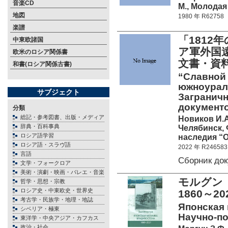
音楽CD
М., Молодая 
地図
1980 年 R62758
楽譜
「181
中東欧諸国
ア軍外国
欧米のロシア関係書
文書・資
和書(ロシア関係古書)
“Славной 
южноурал
サブジェクト
Заграничн
документо
分類
総記・参考図書、出版・メディア
Новиков И.А
辞典・百科事典
Челябинск,
ロシア語学習
наследия “
ロシア語・スラヴ語
2022 年 R246583
言語
Сборник до
文学・フォークロア
美術・演劇・映画・バレエ・音楽
モルグン
哲学・思想・宗教
ロシア史・中東欧史・世界史
1860～20
考古学・民族学・地理・地誌
Японская 
シベリア・極東
Научно-по
東洋学・中央アジア・カフカス
政治・社会