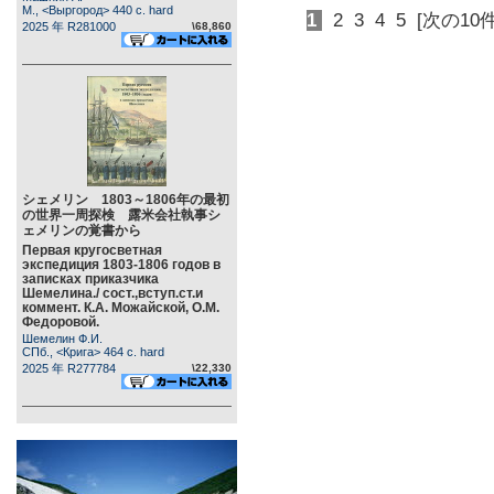
М., <Выргород> 440 c. hard
1
2
3
4
5
[次の10件
2025 年 R281000
\68,860
シェメリン 1803～1806年の最初
の世界一周探検 露米会社執事シ
ェメリンの覚書から
Первая кругосветная
экспедиция 1803-1806 годов в
записках приказчика
Шемелина./ сост.,вступ.ст.и
коммент. К.А. Можайской, О.М.
Федоровой.
Шемелин Ф.И.
СПб., <Крига> 464 c. hard
2025 年 R277784
\22,330