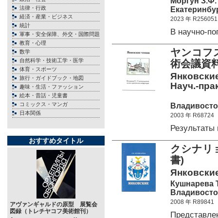
Моргун З.Ф.
法律・行政
Екатеринбур
経済・産業・ビジネス
2023 年 R256051
統計
В научно-п
軍事・安全保障、外交・国際問題
教育・心理
ヤンコフ
数学
自然科学・技術工学・医学
術会議資料集
体育・スポーツ
Янковские
旅行・ガイドブック・地図
Науч.-прак
趣味・生活・ファッション
絵本・昔話・児童書
コミックス・マンガ
Владивосток
日本関係
2003 年 R68724
Результаты
おすすめタイトル
クシナリ
書)
Янковские 
Кушнарева Т
Владивосток
2008 年 R89841
アヴァンギャルドの原型 展覧会
図録（トレチヤコフ美術館刊）
Представле