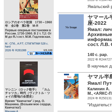
2018 年 R184748
Яма́льский
ヤマール
座-202
ロシアのオペラ初演 1730～1960
年 全2巻 第2巻 М-Я
Ямал: лич
Первые оперные постановки в
России. 1730-1960. В 2 т. Т.2: От
Архивные 
М до Я./ сост. М.М. Годлевская.
информац
сост. Л.В.
М.: СПб., А.Р.Т; СПбГМТМИ 528 c.
hard
2026 年 R281088
\23,100
140 c. pap.
2022 年 R244727
В научных 
ヤマル半
Ямал! Пут
Калинин А.
マシニン（ロック歌手） 「カム
М., <АЯКС-П
チャツカ」時代（ヴィクトル・ツ
ォイの聖地の全歴史）
2024 年 R250131
Время "Камчатки"./ ред. О.
"Издатель
Машнина. (Возьми мое сердце,
Камчатка!)
Машнин А.