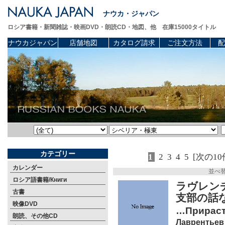
ナウカ・ジャパン
ロシア書籍・新聞雑誌・映画DVD・朗読CD・地図、他 在庫15000タイトル
ナウカジャパン
店舗地図
カタログ請求
ご注文方法
配
カテゴリー
1
2
3
4
5
[次の10
カレンダー
並べ
ロシア語書籍/Книги
ラヴレン
古書
支部の話
映像DVD
…Прираста
朗読、その他CD
Лаврентьев