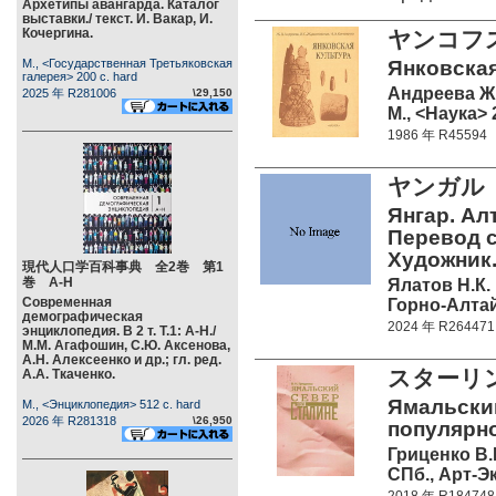
Архетипы авангарда. Каталог
выставки./ текст. И. Вакар, И.
Кочергина.
ヤンコフ
М., <Государственная Третьяковская
Янковская
галерея> 200 c. hard
Андреева Ж.
2025 年 R281006
\29,150
М., <Наука> 
1986 年 R45594
ヤンガル
Янгар. Ал
Перевод с 
Художник.
現代人口学百科事典 全2巻 第1
巻 А-Н
Ялатов Н.К.
Современная
Горно-Алтай
демографическая
2024 年 R264471
энциклопедия. В 2 т. Т.1: А-Н./
М.М. Агафошин, С.Ю. Аксенова,
А.Н. Алексеенко и др.; гл. ред.
スターリ
А.А. Ткаченко.
Ямальский
М., <Энциклопедия> 512 c. hard
2026 年 R281318
\26,950
популярно
Гриценко В.
СПб., Арт-Эк