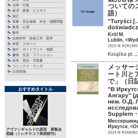
ついての
法律・行政
経済・産業・ビジネス
語）
統計
"Turyści [
軍事・安全保障、外交・国際問題
doświadcze
教育・心理
数学
Król M.
自然科学・技術工学・医学
Lublin, <Wyd
体育・スポーツ
2025 年 R281385
旅行・ガイドブック・地図
Książka pt.
趣味・生活・ファッション
絵本・昔話・児童書
メッサーシ
コミックス・マンガ
日本関係
ート川と
で」（日記
"В Иркутс
おすすめタイトル
Ангару" (д
нем. О.Д.
исследова
Supplem
Мессершмидт
Иркутск, <От
アヴァンギャルドの原型 展覧会
2024 年 R268082
図録（トレチヤコフ美術館刊）