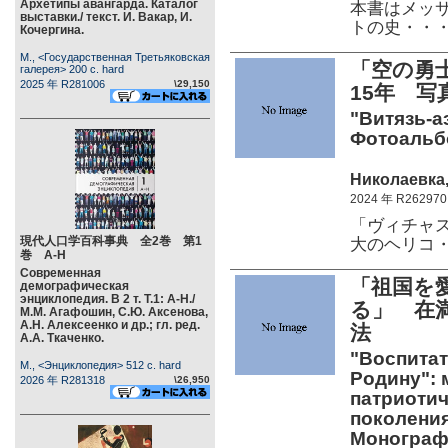
Архетипы авангарда. Каталог
本書はメッサ
выставки./ текст. И. Вакар, И.
トの史・・
Кочергина.
М., <Государственная Третьяковская
「空の勇
галерея> 200 c. hard
2025 年 R281006
\29,150
15年 写
"Витязь-аэ
Фотоальб
Николаевка,
2024 年 R262970
「ヴィチャ
現代人口学百科事典 全2巻 第1
大のヘリコ
巻 А-Н
Современная
「祖国を
демографическая
энциклопедия. В 2 т. Т.1: А-Н./
る」 在
М.М. Агафошин, С.Ю. Аксенова,
А.Н. Алексеенко и др.; гл. ред.
法
А.А. Ткаченко.
"Воспитат
М., <Энциклопедия> 512 c. hard
Родину":
2026 年 R281318
\26,950
патриотич
поколения
Монограф