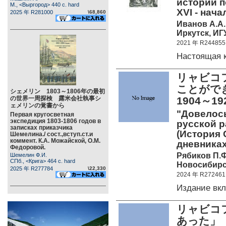
истории п
М., <Выргород> 440 c. hard
XVI - нач
2025 年 R281000
\68,860
Иванов А.А.
Иркутск, ИГУ
2021 年 R244855
Настоящая 
リャビコフ
ことがで
シェメリン 1803～1806年の最初
の世界一周探検 露米会社執事シ
1904～
ェメリンの覚書から
"Довелось
Первая кругосветная
экспедиция 1803-1806 годов в
русской ра
записках приказчика
(История 
Шемелина./ сост.,вступ.ст.и
коммент. К.А. Можайской, О.М.
дневниках
Федоровой.
Рябиков П.Ф
Шемелин Ф.И.
СПб., <Крига> 464 c. hard
Новосибирск
2025 年 R277784
\22,330
2024 年 R272461
Издание вк
リャビコフ
あった」