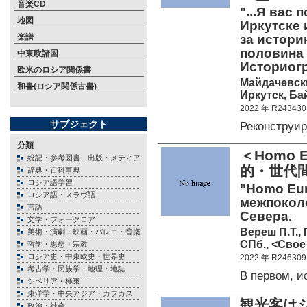
音楽CD
"...Я вас
地図
Иркутске 
楽譜
за истори
половина 1
中東欧諸国
Историог
欧米のロシア関係書
Майдачевски
和書(ロシア関係古書)
Иркутск, Бай
2022 年 R243430
サブジェクト
Реконструи
分類
＜Homo
総記・参考図書、出版・メディア
的・世代
辞典・百科事典
ロシア語学習
"Homo Eur
ロシア語・スラヴ語
межпокол
言語
Севера.
文学・フォークロア
Вереш П.Т.,
美術・演劇・映画・バレエ・音楽
СПб., <Свое
哲学・思想・宗教
ロシア史・中東欧史・世界史
2022 年 R246309
考古学・民族学・地理・地誌
В первом, 
シベリア・極東
東洋学・中央アジア・カフカス
観光客は
政治・社会