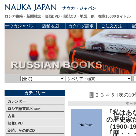
ナウカ・ジャパン
ロシア書籍・新聞雑誌・映画DVD・朗読CD・地図、他 在庫15000タイトル
ナウカジャパン
店舗地図
カタログ請求
ご注文方法
配
カテゴリー
1
2
3
4
5
[次の10
カレンダー
並べ
ロシア語書籍/Книги
「私はあ
古書
の歴史家
映像DVD
（1900
朗読、その他CD
「歴・・