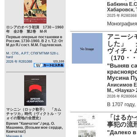
Бабкина Е.С
Хабаровск, Т
2025 年 R280368
Монографи
ロシアのオペラ初演 1730～1960
年 全2巻 第2巻 М-Я
アニーシ
Первые оперные постановки в
России. 1730-1960. В 2 т. Т.2: От
した」 
М до Я./ сост. М.М. Годлевская.
ヴィチ・
М.: СПб., А.Р.Т; СПбГМТМИ 528 c.
（170・
hard
2026 年 R281088
\23,100
"Выняв са
краснояр
Мусина Пуш
Анисимов Е
М., <Наука> 
2026 年 R280664
В 1707 год
マシニン（ロック歌手） 「カム
チャツカ」時代（ヴィクトル・ツ
「はるか
ォイの聖地の全歴史）
事犯の流刑
Время "Камчатки"./ ред. О.
Машнина. (Возьми мое сердце,
"Далеко в
Камчатка!)
Машнин А.