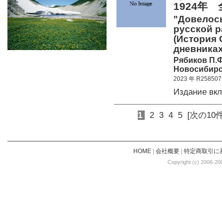
1924年
"Довелось
русской ра
(История 
дневниках
Рябиков П.Ф
Новосибирск
2023 年 R258507
Издание вк
1
2
3
4
5
[次の10件
HOME
|
会社概要
|
特定商取引に
Copyright (c) 2006-20